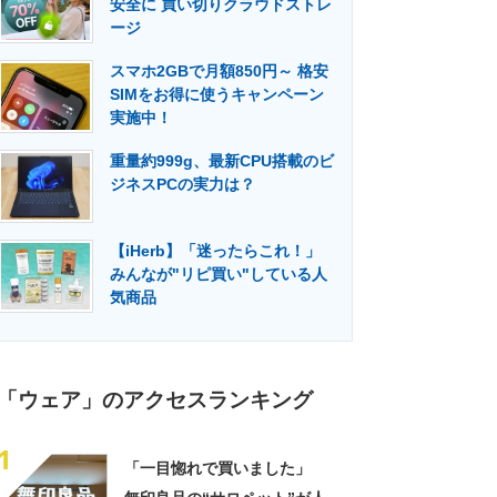
安全に 買い切りクラウドストレ
門メディア
建設×テクノロジーの最前線
ージ
スマホ2GBで月額850円～ 格安
SIMをお得に使うキャンペーン
実施中！
重量約999g、最新CPU搭載のビ
ジネスPCの実力は？
【iHerb】「迷ったらこれ！」
みんなが"リピ買い"している人
気商品
「ウェア」のアクセスランキング
1
「一目惚れで買いました」