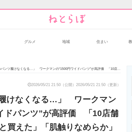
グルメ
地域
住まい
と未来を見通す
スマホと通信の最新トレンド
進化するPCとデ
ツ履けなくなる…」 ワークマンの“1500円ワイドパンツ”が高評価 「10店舗まわってやっと買えた」「肌触りなめらか」「色も褒められた」
のいまが分かる
企業ITのトレンドを詳説
経営リーダーの
2026/05/21 21:50（公開）
2026/05/21 21:50（更新）
履けなくなる…」 ワークマン
T製品の総合サイト
IT製品の技術・比較・事例
製造業のIT導入
ワイドパンツ”が高評価 「10店舗
と買えた」「肌触りなめらか」