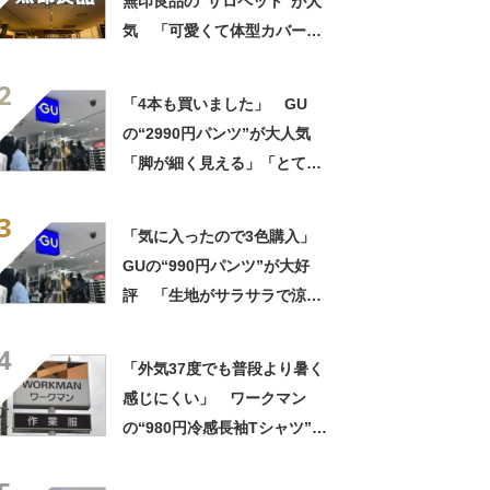
無印良品の“サロペット”が人
気 「可愛くて体型カバーし
てくれる」「今年の夏はヘビ
2
ロテしそう」「家族にも褒め
「4本も買いました」 GU
られました」
の“2990円パンツ”が大人気
「脚が細く見える」「とても
柔らかく履き心地抜群」「仕
3
事でもプライベートでも重宝
「気に入ったので3色購入」
します」
GUの“990円パンツ”が大好
評 「生地がサラサラで涼し
い」「とても楽でスタイルも
4
◎」「シルエットも履き心地
「外気37度でも普段より暑く
も最高です」
感じにくい」 ワークマン
の“980円冷感長袖Tシャツ”
「汗で涼しい」一方「腕はか
なりきつい」