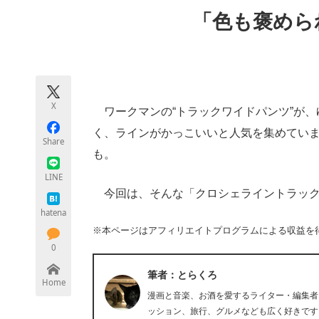
モノづくり技術者専門サイト
エレクトロ
「色も褒めら
ちょっと気になるネットの話題
X
ワークマンの“トラックワイドパンツ”が、
く、ラインがかっこいいと人気を集めてい
Share
も。
LINE
今回は、そんな「クロシェライントラック
hatena
※本ページはアフィリエイトプログラムによる収益を
0
筆者：とらくろ
Home
漫画と音楽、お酒を愛するライター・編集者
ッション、旅行、グルメなども広く好きです