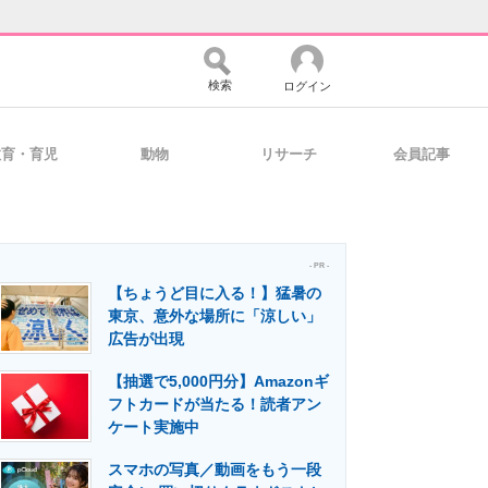
検索
ログイン
教育・育児
動物
リサーチ
会員記事
バイスの未来
好きが集まる 比べて選べる
- PR -
【ちょうど目に入る！】猛暑の
コミュニティ
マーケ×ITの今がよく分かる
東京、意外な場所に「涼しい」
広告が出現
【抽選で5,000円分】Amazonギ
・活用を支援
フトカードが当たる！読者アン
ケート実施中
スマホの写真／動画をもう一段