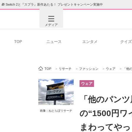
🎁 Switch 2と『スプラ』新作あたる！ プレゼントキャンペーン実施中
メディア
TOP
ニュース
エンタメ
クイズ
注目記事を集めた総合ページ
ITの今
TOP
>
リサーチ
>
ファッション
>
ウェア
>
「他のパン
ビジネスと働き方のヒント
AI活用
ウェア
「他のパンツ
ITエンジニア向け専門サイト
企業向けI
の“1500円
画像：ねとらぼリサーチ
まわってやっ