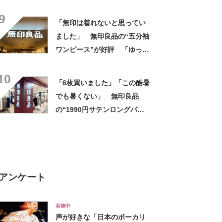
「洗濯後もシワになりにく
9
く、ボタンが隠れるのもい
「無印は着れないと思ってい
い」
ました」 無印良品の“五分袖
ワンピース”が好評 「ゆった
りスッキリ着れた」「嬉しく
10
て買いました」
「6枚買いました」「この酷暑
でも暑くない」 無印良品
の“1990円サテンロングパン
ツ”が大好評 「驚くほどサラ
サラで軽やか」「パジャマと
して買ったけど外出用にし
た」
アンケート
実施中
声が好きな「日本のボーカリ