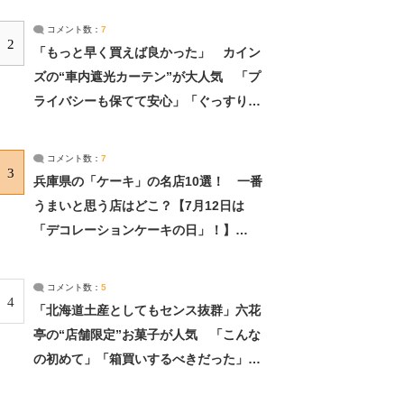
コメント数：
7
2
「もっと早く買えば良かった」 カイン
ズの“車内遮光カーテン”が大人気 「プ
ライバシーも保てて安心」「ぐっすり眠
れました」（2/2） | ライフ ねとらぼリ
サーチ：2ページ目
コメント数：
7
3
兵庫県の「ケーキ」の名店10選！ 一番
うまいと思う店はどこ？【7月12日は
「デコレーションケーキの日」！】
（2/4） | 兵庫県 ねとらぼリサーチ：2ペ
ージ目
コメント数：
5
4
「北海道土産としてもセンス抜群」六花
亭の“店舗限定”お菓子が人気 「こんな
の初めて」「箱買いするべきだった」
（1/2） | 北海道 ねとらぼリサーチ