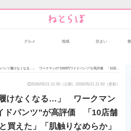
グルメ
地域
住まい
と未来を見通す
スマホと通信の最新トレンド
進化するPCとデ
ツ履けなくなる…」 ワークマンの“1500円ワイドパンツ”が高評価 「10店舗まわってやっと買えた」「肌触りなめらか」「色も褒められた」
のいまが分かる
企業ITのトレンドを詳説
経営リーダーの
2026/05/21 21:50（公開）
2026/05/21 21:50（更新）
履けなくなる…」 ワークマン
T製品の総合サイト
IT製品の技術・比較・事例
製造業のIT導入
ワイドパンツ”が高評価 「10店舗
と買えた」「肌触りなめらか」