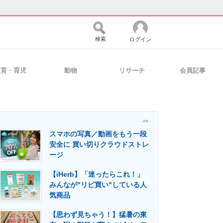
検索
ログイン
教育・育児
動物
リサーチ
会員記事
バイスの未来
好きが集まる 比べて選べる
- PR -
スマホの写真／動画をもう一段
コミュニティ
マーケ×ITの今がよく分かる
安全に 買い切りクラウドストレ
ージ
【iHerb】「迷ったらこれ！」
・活用を支援
みんなが"リピ買い"している人
気商品
【思わず見ちゃう！】猛暑の東