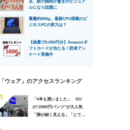
京、駅の階段が驚きのビジュア
門メディア
建設×テクノロジーの最前線
ルになり話題に
重量約999g、最新CPU搭載のビ
ジネスPCの実力は？
【抽選で5,000円分】Amazonギ
フトカードが当たる！読者アン
ケート実施中
「ウェア」のアクセスランキング
1
「4本も買いました」 GU
の“2990円パンツ”が大人気
「脚が細く見える」「とても
柔らかく履き心地抜群」「仕