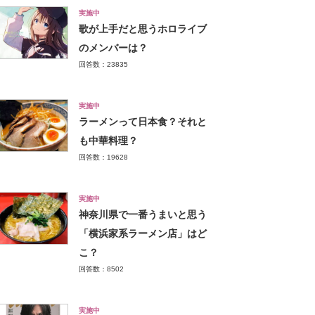
実施中
歌が上手だと思うホロライブ
のメンバーは？
回答数：23835
実施中
ラーメンって日本食？それと
も中華料理？
回答数：19628
実施中
神奈川県で一番うまいと思う
「横浜家系ラーメン店」はど
こ？
回答数：8502
実施中