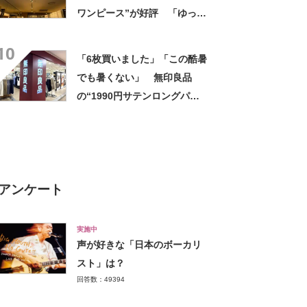
ワンピース”が好評 「ゆった
りスッキリ着れた」「嬉しく
10
て買いました」
「6枚買いました」「この酷暑
でも暑くない」 無印良品
の“1990円サテンロングパン
ツ”が大好評 「驚くほどサラ
サラで軽やか」「パジャマと
して買ったけど外出用にし
た」
アンケート
実施中
声が好きな「日本のボーカリ
スト」は？
回答数：49394