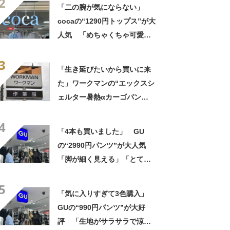
2
事でもプライベートでも重宝
「二の腕が気にならない」
します」
cocaの“1290円トップス”が大
人気 「めちゃくちゃ可愛
い」「ユニフォームかという
3
くらい着てます」
「生き延びたいから買いに来
た」ワークマンの“エックスシ
ェルター暑熱αカーゴパン
ツ”への反応 「軽くて涼し
4
い」一方、耐久性を心配する
「4本も買いました」 GU
声も
の“2990円パンツ”が大人気
「脚が細く見える」「とても
柔らかく履き心地抜群」「仕
5
事でもプライベートでも重宝
「気に入りすぎて3色購入」
します」
GUの“990円パンツ”が大好
評 「生地がサラサラで涼し