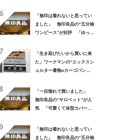
い」「とても楽でスタイルも
6
◎」「シルエットも履き心地
「無印は着れないと思ってい
も最高です」
ました」 無印良品の“五分袖
ワンピース”が好評 「ゆった
りスッキリ着れた」「嬉しく
7
て買いました」
「生き延びたいから買いに来
た」ワークマンの“エックスシ
ェルター暑熱αカーゴパン
ツ”への反応 「軽くて涼し
8
い」一方、耐久性を心配する
「一目惚れで買いました」
声も
無印良品の“サロペット”が人
気 「可愛くて体型カバーし
てくれる」「今年の夏はヘビ
9
ロテしそう」「家族にも褒め
「無印は着れないと思ってい
られました」
ました」 無印良品の“五分袖