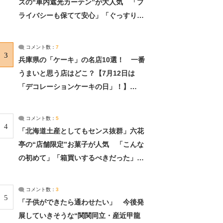
ズの“車内遮光カーテン”が大人気 「プ
ライバシーも保てて安心」「ぐっすり眠
れました」（2/2） | ライフ ねとらぼリ
サーチ：2ページ目
コメント数：
7
3
兵庫県の「ケーキ」の名店10選！ 一番
うまいと思う店はどこ？【7月12日は
「デコレーションケーキの日」！】
（2/4） | 兵庫県 ねとらぼリサーチ：2ペ
ージ目
コメント数：
5
4
「北海道土産としてもセンス抜群」六花
亭の“店舗限定”お菓子が人気 「こんな
の初めて」「箱買いするべきだった」
（1/2） | 北海道 ねとらぼリサーチ
コメント数：
3
5
「子供ができたら通わせたい」 今後発
展していきそうな“関関同立・産近甲龍