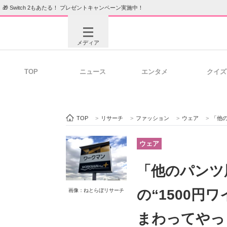
🎁 Switch 2もあたる！ プレゼントキャンペーン実施中！
メディア
TOP
ニュース
エンタメ
クイズ
注目記事を集めた総合ページ
ITの今
TOP
>
リサーチ
>
ファッション
>
ウェア
>
「他のパン
ビジネスと働き方のヒント
AI活用
ウェア
「他のパンツ
ITエンジニア向け専門サイト
企業向けI
の“1500円
画像：ねとらぼリサーチ
まわってやっ