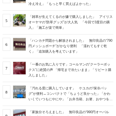
冷え冷え」「もっと早く買えばよかった」
「雑草が生えてくるのが嫌で購入しました」 アイリス
5
オーヤマの“防草グッズ”が大人気 「今回で3度目の購
入」「施工が楽で簡単」
「ハンカチ問題から解放されました」 無印良品の“790
6
円メッシュポーチ”がかなり便利 「濡れてもすぐ乾
く」「追加購入を考えています」
「一番のお気に入りです」コールマンの“クーラーボッ
7
クス”に絶賛の声 「帰宅まで冷たいまま」「リピート購
入しました」
「汚れる度に購入しています」 ケユカの“保冷バッ
8
グ”が便利→コンパクトで「ちょうど良かった」「かわ
いくていつもにやにや」「お弁当箱、お箸、おやつを入
れるのに十分」
「家族分そろえました」 無印良品の“990円オーバル
9