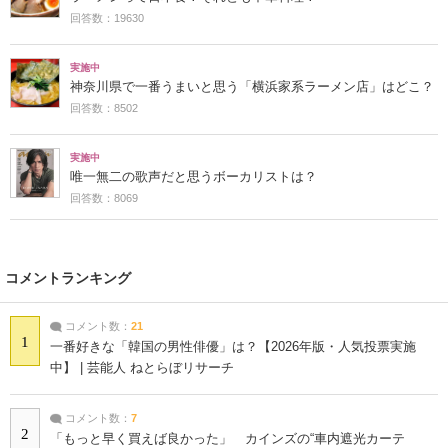
回答数：19630
実施中
神奈川県で一番うまいと思う「横浜家系ラーメン店」はどこ？
回答数：8502
実施中
唯一無二の歌声だと思うボーカリストは？
回答数：8069
コメントランキング
コメント数：
21
1
一番好きな「韓国の男性俳優」は？【2026年版・人気投票実施
中】 | 芸能人 ねとらぼリサーチ
コメント数：
7
2
「もっと早く買えば良かった」 カインズの“車内遮光カーテ