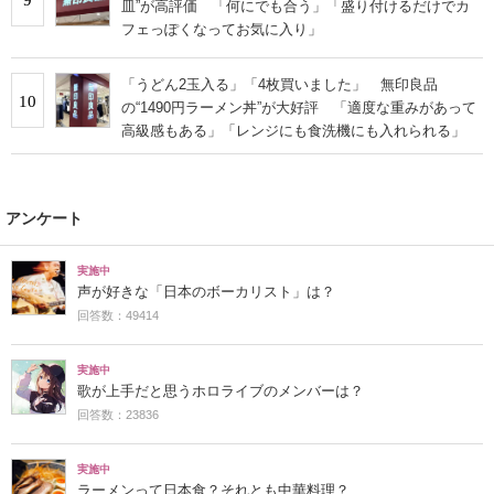
皿”が高評価 「何にでも合う」「盛り付けるだけでカ
フェっぽくなってお気に入り」
「うどん2玉入る」「4枚買いました」 無印良品
10
の“1490円ラーメン丼”が大好評 「適度な重みがあって
高級感もある」「レンジにも食洗機にも入れられる」
アンケート
実施中
声が好きな「日本のボーカリスト」は？
回答数：49414
実施中
歌が上手だと思うホロライブのメンバーは？
回答数：23836
実施中
ラーメンって日本食？それとも中華料理？