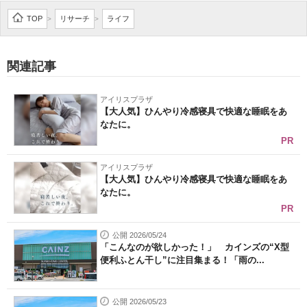
企業向けIT製品の総合サイト
TOP
リサーチ
ライフ
>
>
IT製品の技術・比較・事例
関連記事
製造業のIT導入・活用を支援
アイリスプラザ
モノづくり技術者専門サイト
【大人気】ひんやり冷感寝具で快適な睡眠をあ
なたに。
エレクトロニクス専門サイト
PR
電子設計の基本と応用
アイリスプラザ
【大人気】ひんやり冷感寝具で快適な睡眠をあ
なたに。
エネルギーの専門メディア
PR
建設×テクノロジーの最前線
公開 2026/05/24
「こんなのが欲しかった！」 カインズの“X型
ちょっと気になるネットの話題
便利ふとん干し”に注目集まる！「雨の...
公開 2026/05/23