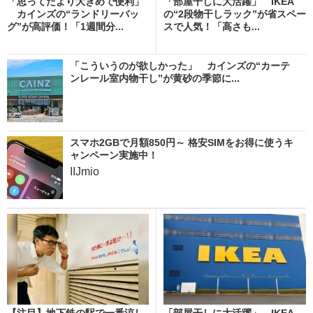
「思ってたより大きめで便利」
「部屋干しに大活躍」 IKEA
カインズの“ランドリーバッ
の“2段物干しラック”が省スペー
グ”が高評価！「1週間分...
スで人気！「高さも...
「こういうのが欲しかった」 カインズの“カーテ
ンレール室内物干し”が黄砂の季節に...
スマホ2GBで月額850円～ 格安SIMをお得に使うキ
ャンペーン実施中！
IIJmio
【注目】地下鉄の駅で一番涼し
「部屋干しに大活躍」 IKEA