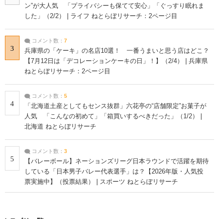
ン”が大人気 「プライバシーも保てて安心」「ぐっすり眠れま
した」（2/2） | ライフ ねとらぼリサーチ：2ページ目
コメント数：
7
3
兵庫県の「ケーキ」の名店10選！ 一番うまいと思う店はどこ？
【7月12日は「デコレーションケーキの日」！】（2/4） | 兵庫県
ねとらぼリサーチ：2ページ目
コメント数：
5
4
「北海道土産としてもセンス抜群」六花亭の“店舗限定”お菓子が
人気 「こんなの初めて」「箱買いするべきだった」（1/2） |
北海道 ねとらぼリサーチ
コメント数：
3
5
【バレーボール】ネーションズリーグ日本ラウンドで活躍を期待
している「日本男子バレー代表選手」は？【2026年版・人気投
票実施中】（投票結果） | スポーツ ねとらぼリサーチ