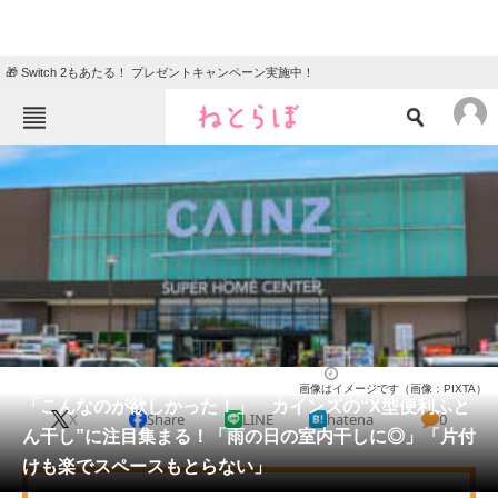
🎁 Switch 2もあたる！ プレゼントキャンペーン実施中！
ねとらぼメニュー
TOP
ニュース
エンタメ
クイズ
グルメ
地域
住まい
教育・育児
動物
リサーチ
ライフ
2026/05/24 12:40（公開）
画像はイメージです（画像：PIXTA）
会員記事
「こんなのが欲しかった！」 カインズの“X型便利ふと
X
Share
LINE
hatena
0
ん干し”に注目集まる！「雨の日の室内干しに◎」「片付
メディア
けも楽でスペースもとらない」
注目記事を集めた総合ページ