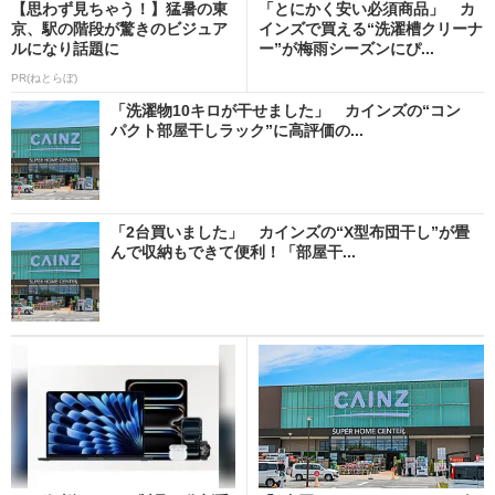
【思わず見ちゃう！】猛暑の東
「とにかく安い必須商品」 カ
京、駅の階段が驚きのビジュア
インズで買える“洗濯槽クリーナ
ルになり話題に
ー”が梅雨シーズンにぴ...
PR(ねとらぼ)
「洗濯物10キロが干せました」 カインズの“コン
パクト部屋干しラック”に高評価の...
「2台買いました」 カインズの“X型布団干し”が畳
んで収納もできて便利！「部屋干...