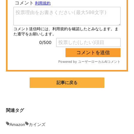
ITの今と未来を見通す
スマホと通信の最新トレンド
進化するPCとデバイスの未来
好きが集まる 比べて選べる
ビジネスと働き方のヒント
AI活用のいまが分かる
記事に戻る
企業ITのトレンドを詳説
経営リーダーのコミュニティ
関連タグ
マーケ×ITの今がよく分かる
Amazon
カインズ
ITエンジニア向け専門サイト