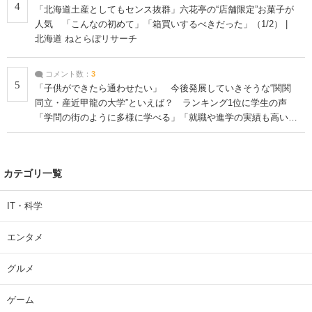
4
「北海道土産としてもセンス抜群」六花亭の“店舗限定”お菓子が
人気 「こんなの初めて」「箱買いするべきだった」（1/2） |
北海道 ねとらぼリサーチ
コメント数：
3
5
「子供ができたら通わせたい」 今後発展していきそうな“関関
同立・産近甲龍の大学”といえば？ ランキング1位に学生の声
「学問の街のように多様に学べる」「就職や進学の実績も高い」
| 大学 ねとらぼリサーチ
カテゴリ一覧
IT・科学
エンタメ
グルメ
ゲーム