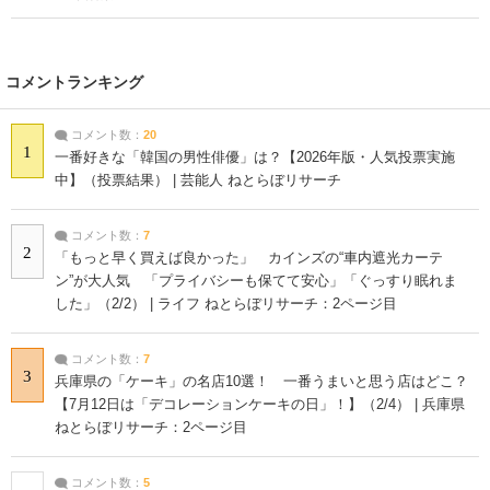
コメントランキング
コメント数：
20
1
一番好きな「韓国の男性俳優」は？【2026年版・人気投票実施
中】（投票結果） | 芸能人 ねとらぼリサーチ
コメント数：
7
2
「もっと早く買えば良かった」 カインズの“車内遮光カーテ
ン”が大人気 「プライバシーも保てて安心」「ぐっすり眠れま
した」（2/2） | ライフ ねとらぼリサーチ：2ページ目
コメント数：
7
3
兵庫県の「ケーキ」の名店10選！ 一番うまいと思う店はどこ？
【7月12日は「デコレーションケーキの日」！】（2/4） | 兵庫県
ねとらぼリサーチ：2ページ目
コメント数：
5