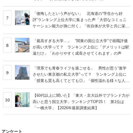
「後悔したという声がない」 北海道の“学生から好
7
評”ランキング上位大学に集まった声「大切なコミュニ
ケーション能力が身に付く」「街自体が大学と共に栄え
ている」
「最高すぎる大学…」 “関東の国公立大学”で就職評価
8
が高い大学って？ ランキング上位に「デメリットは駅
遠だけ」「わかりやすく成長させてくれます」の声
「理系でも青春ライフを過ごせる」 男性が思う“進学
9
させたい東京都の私立大学”って？ ランキング上位に
「授業も質も高くてとても◎」「個性溢れる様々な人間
と仲間になれる」の声
【60代以上に聞いた】「東大・京大以外でブランド力が
10
高いと思う国立大学」ランキングTOP25！ 第1位は
「一橋大学」【2026年最新調査結果】
アンケート