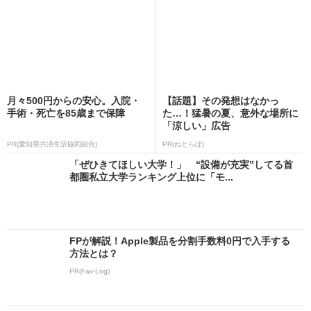
月々500円からの安心。入院・
【話題】その発想はなかっ
手術・死亡を85歳まで保障
た…！猛暑の夏、意外な場所に
「涼しい」広告
PR(愛知県共済生活協同組合)
PR(ねとらぼ)
「ぜひきてほしい大学！」 “設備が充実”してる首
都圏私立大学ランキング上位に「モ...
FPが解説！Apple製品を分割手数料0円で入手する
方法とは？
PR(Fav-Log)