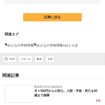
企業向けIT製品の総合サイト
IT製品の技術・比較・事例
記事に戻る
製造業のIT導入・活用を支援
関連タグ
モノづくり技術者専門サイト
みんなの学校情報
みんなの学校情報×ねとらぼ
エレクトロニクス専門サイト
電子設計の基本と応用
TOP
リサーチ
教育
大学
>
>
>
エネルギーの専門メディア
関連記事
建設×テクノロジーの最前線
ちょっと気になるネットの話題
愛知県共済生活協同組合
月々500円からの安心。入院・手術・死亡を85
歳まで保障
PR