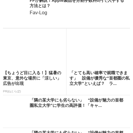
FPが解説！Apple製品を分割手数料0円で入手する
方法とは？
Fav-Log
【ちょうど目に入る！】猛暑の
「とても高い確率で就職できま
東京、意外な場所に「涼しい」
す」 設備が優秀な“首都圏の私
広告が出現
立大学”といえば？ ラ...
PR(ねとらぼ)
「隣の某大学にも劣らない」 “設備が魅力の首都
圏私立大学”に学生の高評価！「キャ...
「隣の某大学にも劣らない」 “設備が魅力の首都