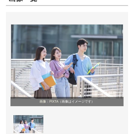
ITの今と未来を見通す
スマホと通信の最新トレンド
進化するPCとデバイスの未来
好きが集まる 比べて選べる
ビジネスと働き方のヒント
AI活用のいまが分かる
企業ITのトレンドを詳説
画像：PIXTA
（画像はイメージです）
経営リーダーのコミュニティ
マーケ×ITの今がよく分かる
ITエンジニア向け専門サイト