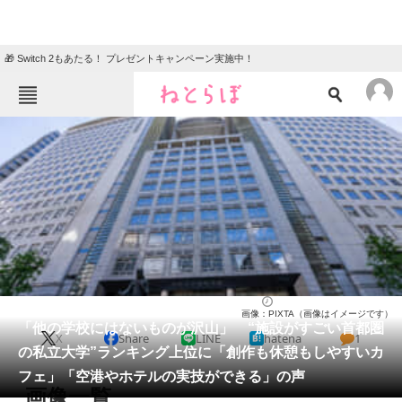
🎁 Switch 2もあたる！ プレゼントキャンペーン実施中！
ねとらぼメニュー
TOP
ニュース
エンタメ
クイズ
グルメ
地域
住まい
教育・育児
動物
リサーチ
大学
2026/05/25 12:20（公開）
画像：PIXTA（画像はイメージです）
会員記事
「他の学校にはないものが沢山」 “施設がすごい首都圏
X
Share
LINE
hatena
1
の私立大学”ランキング上位に「創作も休憩もしやすいカ
メディア
フェ」「空港やホテルの実技ができる」の声
画像一覧
注目記事を集めた総合ページ