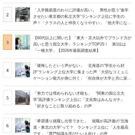
学科も」
「入学難易度のわりに評価が高い」 男性が思う“進学
2
させたい東京都の私立大学”ランキング上位に学生の
声！「クラスの人と仲良くなりやすい」「他大学にない
学科も」
【60代以上に聞いた】「東大・京大以外でブランド力が
3
高いと思う国立大学」ランキングTOP25！ 第1位は
「一橋大学」【2026年最新調査結果】
「後悔したという声がない」 北海道の“学生から好
4
評”ランキング上位大学に集まった声「大切なコミュニ
ケーション能力が身に付く」「街自体が大学と共に栄え
ている」
「努力では埋められない才能も」 “関東の国公立大
5
学”高評価ランキング上位に「文化祭はみんなガチ」
「好きなことに取り組める」の声
「希望通り就職し出世できた」 就職が高評価の“北海
6
道・東北の大学”って？ ランキング上位に「人生最高
です」「専門知識を学びたい人向け」の声