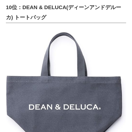
10位：DEAN & DELUCA(ディーンアンドデルー
ITの今と未来を見通す
カ) トートバッグ
スマホと通信の最新トレンド
進化するPCとデバイスの未来
好きが集まる 比べて選べる
ビジネスと働き方のヒント
AI活用のいまが分かる
企業ITのトレンドを詳説
経営リーダーのコミュニティ
マーケ×ITの今がよく分かる
ITエンジニア向け専門サイト