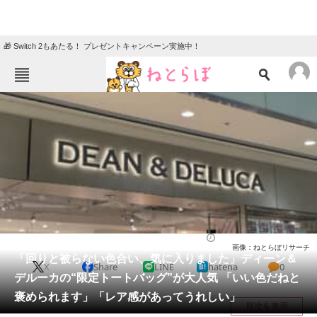
🎁 Switch 2もあたる！ プレゼントキャンペーン実施中！
ねとらぼメニュー
TOP
ニュース
エンタメ
クイズ
グルメ
地域
住まい
教育・育児
動物
リサーチ
バッグ
2026/05/22 15:10（公開）
画像：ねとらぼリサーチ
会員記事
「回りと被らない色合い、気に入りました」ディーン＆
X
Share
LINE
hatena
0
デルーカの“限定トートバッグ”が大人気 「いい色だねと
メディア
褒められます」「レア感があってうれしい」
目次を表示
注目記事を集めた総合ページ