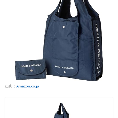
出典：
Amazon.co.jp