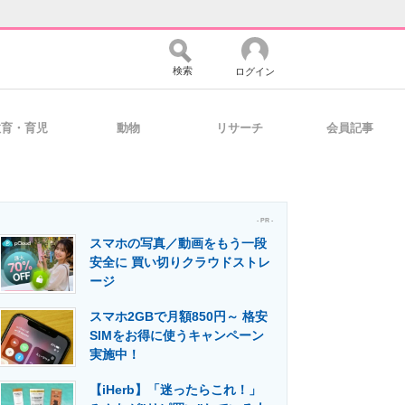
検索
ログイン
教育・育児
動物
リサーチ
会員記事
バイスの未来
好きが集まる 比べて選べる
- PR -
スマホの写真／動画をもう一段
コミュニティ
マーケ×ITの今がよく分かる
安全に 買い切りクラウドストレ
ージ
スマホ2GBで月額850円～ 格安
・活用を支援
SIMをお得に使うキャンペーン
実施中！
【iHerb】「迷ったらこれ！」