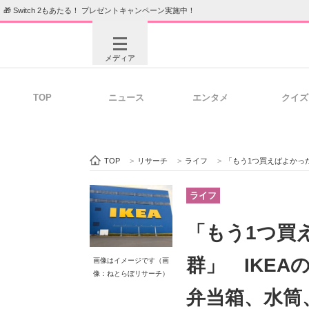
🎁 Switch 2もあたる！ プレゼントキャンペーン実施中！
メディア
TOP
ニュース
エンタメ
クイズ
注目記事を集めた総合ページ
ITの今
TOP
>
リサーチ
>
ライフ
>
「もう1つ買えばよかった」「保冷
ビジネスと働き方のヒント
AI活用
ライフ
「もう1つ買
ITエンジニア向け専門サイト
企業向けI
群」 IKEA
画像はイメージです（画
像：ねとらぼリサーチ）
弁当箱、水筒