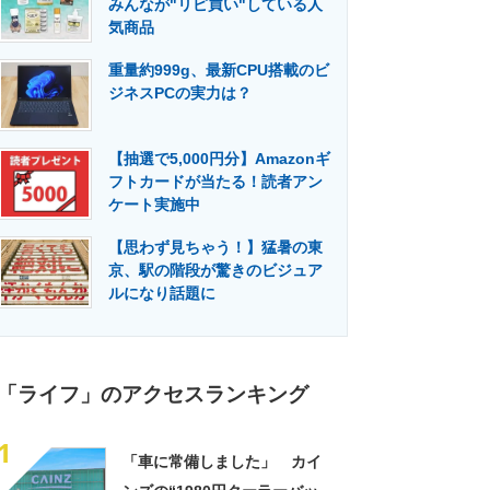
みんなが"リピ買い"している人
門メディア
建設×テクノロジーの最前線
気商品
重量約999g、最新CPU搭載のビ
ジネスPCの実力は？
【抽選で5,000円分】Amazonギ
フトカードが当たる！読者アン
ケート実施中
【思わず見ちゃう！】猛暑の東
京、駅の階段が驚きのビジュア
ルになり話題に
「ライフ」のアクセスランキング
1
「車に常備しました」 カイ