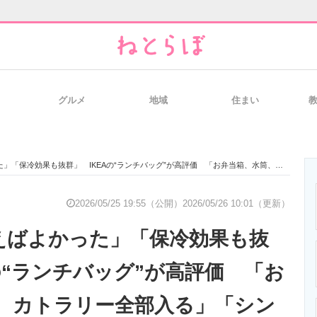
グルメ
地域
住まい
と未来を見通す
スマホと通信の最新トレンド
進化するPCとデ
効果も抜群」 IKEAの“ランチバッグ”が高評価 「お弁当箱、水筒、カトラリー全部入る」「シンプルで可愛い！」
のいまが分かる
企業ITのトレンドを詳説
経営リーダーの
2026/05/25 19:55（公開）
2026/05/26 10:01（更新）
えばよかった」「保冷効果も抜
T製品の総合サイト
IT製品の技術・比較・事例
製造業のIT導入
の“ランチバッグ”が高評価 「お
、カトラリー全部入る」「シン