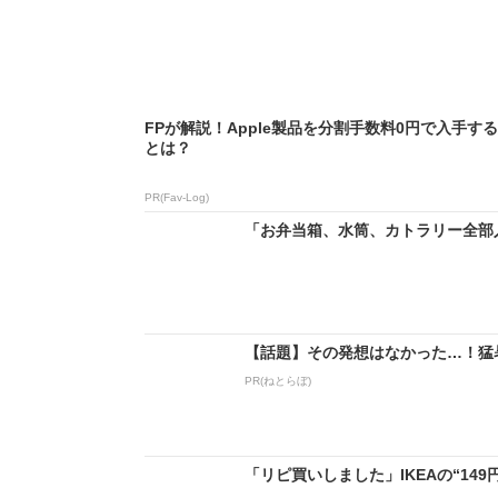
FPが解説！Apple製品を分割手数料0円で入手す
とは？
PR(Fav-Log)
「お弁当箱、水筒、カトラリー全部入る
【話題】その発想はなかった…！猛
PR(ねとらぼ)
「リピ買いしました」IKEAの“14