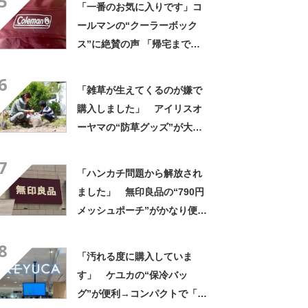
5
「一番のお気に入りです」コ
った」
ールマンの“クーラーボック
ス”に絶賛の声 「帰宅まで冷
たいまま」「リピート購入し
6
ました」
「雑草が生えてくるのが嫌で
購入しました」 アイリスオ
ーヤマの“防草グッズ”が大人
気 「今回で3度目の購入」
7
「施工が楽で簡単」
「ハンカチ問題から解放され
ました」 無印良品の“790円
メッシュポーチ”がかなり便
利 「濡れてもすぐ乾く」
8
「追加購入を考えています」
「汚れる度に購入していま
す」 ケユカの“保冷バッ
グ”が便利→コンパクトで「ち