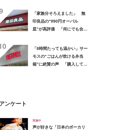
ょうど良かった」「かわいく
9
ていつもにやにや」「お弁当
「家族分そろえました」 無
箱、お箸、おやつを入れるの
印良品の“990円オーバル
に十分」
皿”が高評価 「何にでも合
う」「盛り付けるだけでカフ
10
ェっぽくなってお気に入り」
「8時間たっても温かい」サー
モスの“ごはんが炊ける弁当
箱”に絶賛の声 「購入して大
正解」「普通に美味い」「手
軽で最高」
アンケート
実施中
声が好きな「日本のボーカリ