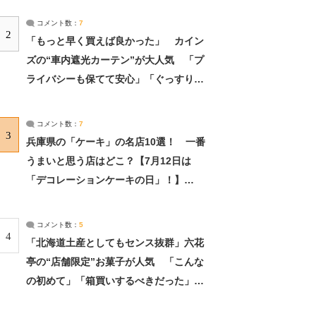
コメント数：
7
2
「もっと早く買えば良かった」 カイン
ズの“車内遮光カーテン”が大人気 「プ
ライバシーも保てて安心」「ぐっすり眠
れました」（2/2） | ライフ ねとらぼリ
サーチ：2ページ目
コメント数：
7
3
兵庫県の「ケーキ」の名店10選！ 一番
うまいと思う店はどこ？【7月12日は
「デコレーションケーキの日」！】
（2/4） | 兵庫県 ねとらぼリサーチ：2ペ
ージ目
コメント数：
5
4
「北海道土産としてもセンス抜群」六花
亭の“店舗限定”お菓子が人気 「こんな
の初めて」「箱買いするべきだった」
（1/2） | 北海道 ねとらぼリサーチ