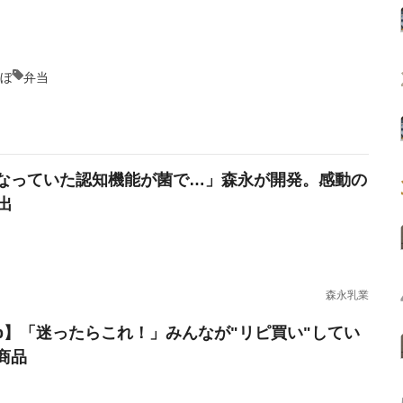
らぼ
弁当
なっていた認知機能が菌で…」森永が開発。感動の
出
森永乳業
erb】「迷ったらこれ！」みんなが"リピ買い"してい
商品