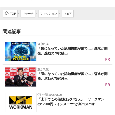
企業向けIT製品の総合サイト
TOP
リサーチ
ファッション
ウェア
>
>
>
IT製品の技術・比較・事例
製造業のIT導入・活用を支援
関連記事
モノづくり技術者専門サイト
森永乳業
「気になっていた認知機能が菌で…」森永が開
エレクトロニクス専門サイト
発。感動の70代続出
PR
電子設計の基本と応用
森永乳業
エネルギーの専門メディア
「気になっていた認知機能が菌で…」森永が開
発。感動の70代続出
建設×テクノロジーの最前線
PR
ちょっと気になるネットの話題
公開 2026/05/25
「上下でこの値段は安いなぁ」 ワークマン
の“2900円レインスーツ”が高コスパす...