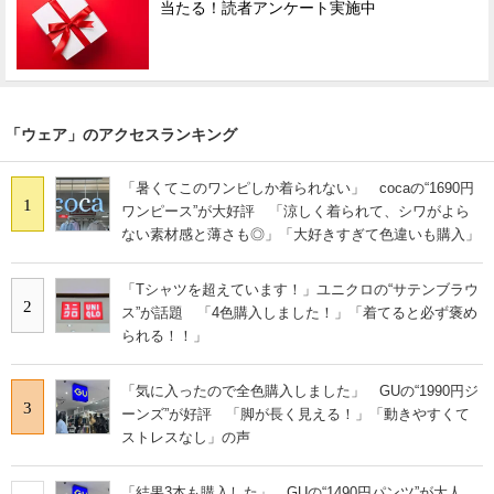
当たる！読者アンケート実施中
「ウェア」のアクセスランキング
「暑くてこのワンピしか着られない」 cocaの“1690円
1
ワンピース”が大好評 「涼しく着られて、シワがよら
ない素材感と薄さも◎」「大好きすぎて色違いも購入」
「Tシャツを超えています！」ユニクロの“サテンブラウ
2
ス”が話題 「4色購入しました！」「着てると必ず褒め
られる！！」
「気に入ったので全色購入しました」 GUの“1990円ジ
3
ーンズ”が好評 「脚が長く見える！」「動きやすくて
ストレスなし」の声
「結果3本も購入した」 GUの“1490円パンツ”が大人