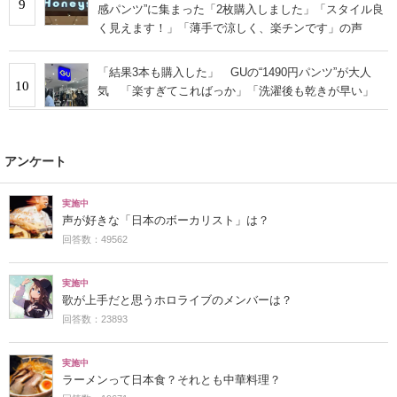
9
感パンツ”に集まった「2枚購入しました」「スタイル良
く見えます！」「薄手で涼しく、楽チンです」の声
「結果3本も購入した」 GUの“1490円パンツ”が大人
10
気 「楽すぎてこればっか」「洗濯後も乾きが早い」
アンケート
実施中
声が好きな「日本のボーカリスト」は？
回答数：49562
実施中
歌が上手だと思うホロライブのメンバーは？
回答数：23893
実施中
ラーメンって日本食？それとも中華料理？