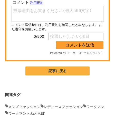
ITの今と未来を見通す
スマホと通信の最新トレンド
進化するPCとデバイスの未来
好きが集まる 比べて選べる
ビジネスと働き方のヒント
AI活用のいまが分かる
記事に戻る
企業ITのトレンドを詳説
経営リーダーのコミュニティ
関連タグ
マーケ×ITの今がよく分かる
メンズファッション
レディースファッション
ワークマン
ITエンジニア向け専門サイト
ワークマン × ねとらぼ