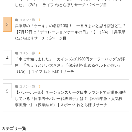
した」（2/2） | ライフ ねとらぼリサーチ：2ページ目
コメント数：
7
3
兵庫県の「ケーキ」の名店10選！ 一番うまいと思う店はどこ？
【7月12日は「デコレーションケーキの日」！】（2/4） | 兵庫県
ねとらぼリサーチ：2ページ目
コメント数：
4
4
「車に常備しました」 カインズの“1980円クーラーバッグ”が評
判 「ちょうどいい大きさ」「保冷剤を止めるベルトが良い」
（1/5） | ライフ ねとらぼリサーチ
コメント数：
3
5
【バレーボール】ネーションズリーグ日本ラウンドで活躍を期待
している「日本男子バレー代表選手」は？【2026年版・人気投
票実施中】（投票結果） | スポーツ ねとらぼリサーチ
カテゴリ一覧