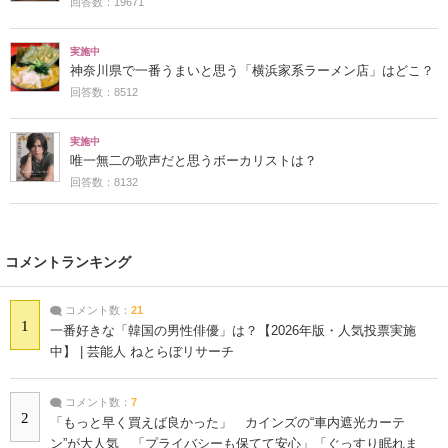
回答数：19671
実施中
神奈川県で一番うまいと思う「横浜家系ラーメン店」はどこ？
回答数：8512
実施中
唯一無二の歌声だと思うボーカリストは？
回答数：8132
コメントランキング
コメント数：
21
1
一番好きな「韓国の男性俳優」は？【2026年版・人気投票実施
中】 | 芸能人 ねとらぼリサーチ
コメント数：
7
2
「もっと早く買えば良かった」 カインズの“車内遮光カーテ
ン”が大人気 「プライバシーも保てて安心」「ぐっすり眠れま