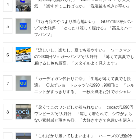
4
気 「楽すぎてこればっか」「洗濯後も乾きが早い」
「1万円台のやつより着心地いい」 GUの“1990円パン
5
ツ”が大好評 「ゆったり涼しく履ける」「高見えハー
フパンツ」
「涼しいし、楽だし、夏でも着やすい」 ワークマン
6
の“3900円ジョガーパンツ”が大好評 「薄くて真夏でも
履けるし色も最高」「スタイルよく見えます」
「カーディガン代わりに◎」「生地が薄くて夏でも快
7
適」 GUの“ショートシャツ”が1990→900円に 「シル
エットがすっきりする」「一枚羽織るだけでオシャレに
見える」
「暑くてこのワンピしか着られない」 cocaの“1690円
8
ワンピース”が大好評 「涼しく着られて、シワがよら
ない素材感と薄さも◎」「大好きすぎて色違いも購入」
「こればかり履いてしまいます」 ハニーズの“接触冷