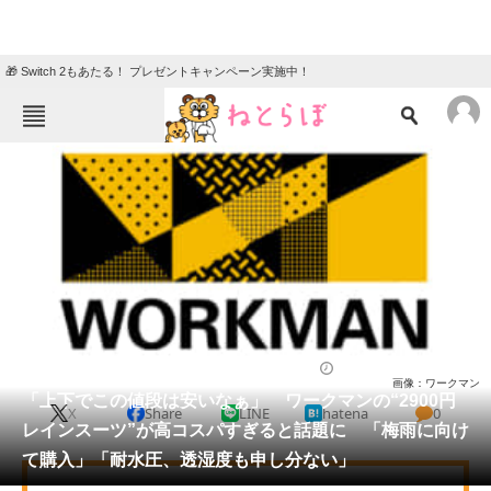
🎁 Switch 2もあたる！ プレゼントキャンペーン実施中！
ねとらぼメニュー
TOP
ニュース
エンタメ
クイズ
グルメ
地域
住まい
教育・育児
動物
リサーチ
ウェア
2026/05/25 17:30（公開）
画像：ワークマン
会員記事
「上下でこの値段は安いなぁ」 ワークマンの“2900円
X
Share
LINE
hatena
0
レインスーツ”が高コスパすぎると話題に 「梅雨に向け
メディア
て購入」「耐水圧、透湿度も申し分ない」
注目記事を集めた総合ページ