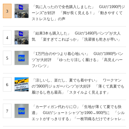
「気に入ったので全色購入しました」 GUの“1990円ジ
3
ーンズ”が好評 「脚が長く見える！」「動きやすくて
ストレスなし」の声
「結果3本も購入した」 GUの“1490円パンツ”が大人
4
気 「楽すぎてこればっか」「洗濯後も乾きが早い」
「1万円台のやつより着心地いい」 GUの“1990円パン
5
ツ”が大好評 「ゆったり涼しく履ける」「高見えハー
フパンツ」
「涼しいし、楽だし、夏でも着やすい」 ワークマン
6
の“3900円ジョガーパンツ”が大好評 「薄くて真夏でも
履けるし色も最高」「スタイルよく見えます」
「カーディガン代わりに◎」「生地が薄くて夏でも快
7
適」 GUの“ショートシャツ”が1990→900円に 「シル
エットがすっきりする」「一枚羽織るだけでオシャレに
見える」