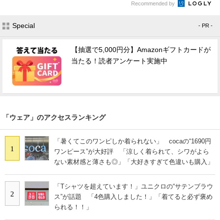
Recommended by
Special
- PR -
【抽選で5,000円分】Amazonギフトカードが
当たる！読者アンケート実施中
「ウェア」のアクセスランキング
「暑くてこのワンピしか着られない」 cocaの“1690円
1
ワンピース”が大好評 「涼しく着られて、シワがよら
ない素材感と薄さも◎」「大好きすぎて色違いも購入」
「Tシャツを超えています！」ユニクロの“サテンブラウ
2
ス”が話題 「4色購入しました！」「着てると必ず褒め
られる！！」