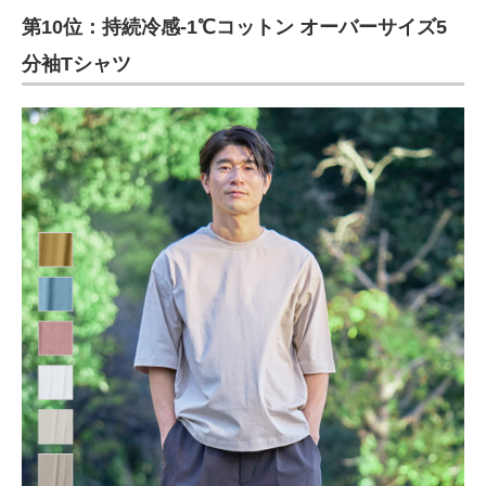
第10位：持続冷感-1℃コットン オーバーサイズ5
ITの今と未来を見通す
分袖Tシャツ
スマホと通信の最新トレンド
進化するPCとデバイスの未来
好きが集まる 比べて選べる
ビジネスと働き方のヒント
AI活用のいまが分かる
企業ITのトレンドを詳説
経営リーダーのコミュニティ
マーケ×ITの今がよく分かる
ITエンジニア向け専門サイト