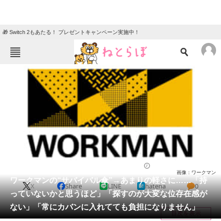
🎁 Switch 2もあたる！ プレゼントキャンペーン実施中！
ねとらぼメニュー
TOP
ニュース
エンタメ
クイズ
グルメ
地域
住まい
教育・育児
動物
リサーチ
ウェア
2026/05/31 15:10（公開）
画像：ワークマン
会員記事
ワークマンの“サバイバル傘”→あまりの軽さに……「持
X
Share
LINE
hatena
0
っていないかと思うほど」「探すのが大変な位存在感が
メディア
ない」「常にカバンに入れてても負担になりません」
目次を表示
注目記事を集めた総合ページ