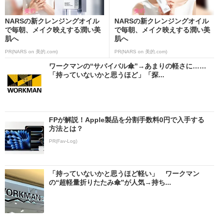
NARSの新クレンジングオイル
NARSの新クレンジングオイル
で毎朝、メイク映えする潤い美
で毎朝、メイク映えする潤い美
肌へ
肌へ
PR(NARS on 美的.com)
PR(NARS on 美的.com)
ワークマンの“サバイバル傘”→あまりの軽さに……
「持っていないかと思うほど」「探...
FPが解説！Apple製品を分割手数料0円で入手する
方法とは？
PR(Fav-Log)
「持っていないかと思うほど軽い」 ワークマン
の“超軽量折りたたみ傘”が人気→持ち...