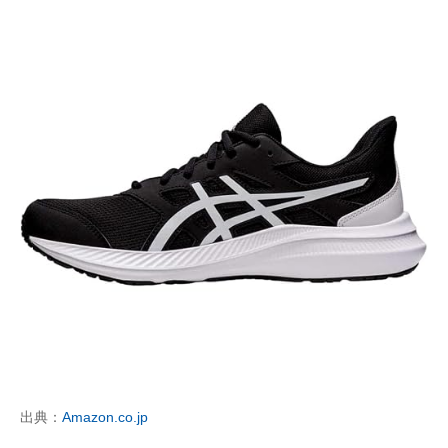
出典：
Amazon.co.jp