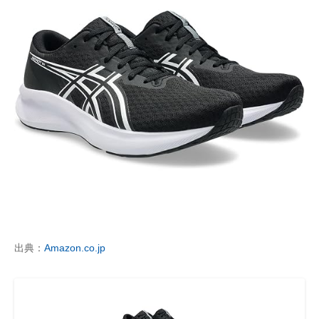
出典：
Amazon.co.jp