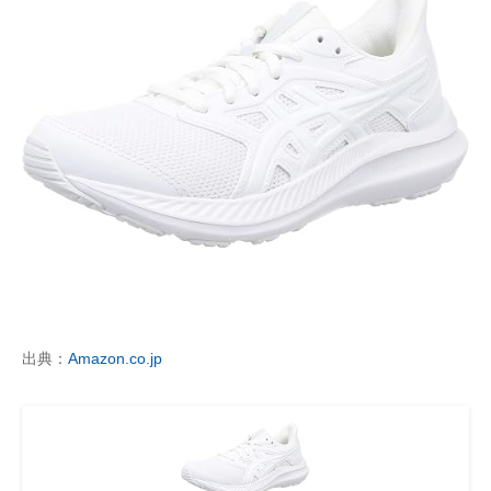
出典：
Amazon.co.jp