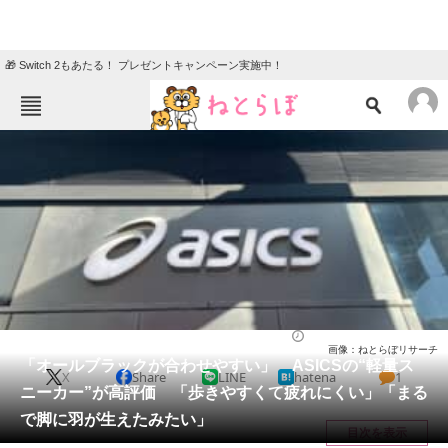
🎁 Switch 2もあたる！ プレゼントキャンペーン実施中！
ねとらぼメニュー
TOP
ニュース
エンタメ
クイズ
グルメ
地域
住まい
教育・育児
動物
リサーチ
シューズ
2026/05/25 21:50（公開）
画像：ねとらぼリサーチ
会員記事
「オールブラックが合わせやすい」 ASICSの“軽量ス
X
Share
LINE
hatena
1
ニーカー”が高評価 「歩きやすくて疲れにくい」「まる
メディア
で脚に羽が生えたみたい」
目次を表示
注目記事を集めた総合ページ