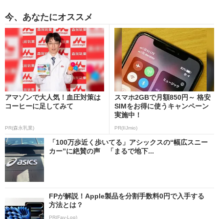
今、あなたにオススメ
アマゾンで大人気！血圧対策は
スマホ2GBで月額850円～ 格安
コーヒーに足してみて
SIMをお得に使うキャンペーン
実施中！
PR(森永乳業)
PR(IIJmio)
「100万歩近く歩いてる」アシックスの“幅広スニー
カー”に絶賛の声 「まるで地下...
FPが解説！Apple製品を分割手数料0円で入手する
方法とは？
PR(Fav-Log)