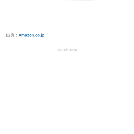
出典：
Amazon.co.jp
advertisement