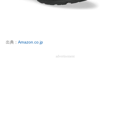
企業向けIT製品の総合サイト
IT製品の技術・比較・事例
製造業のIT導入・活用を支援
出典：
Amazon.co.jp
モノづくり技術者専門サイト
advertisement
エレクトロニクス専門サイト
電子設計の基本と応用
エネルギーの専門メディア
建設×テクノロジーの最前線
ちょっと気になるネットの話題