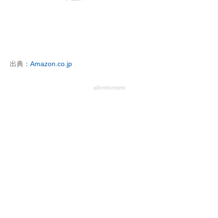
出典：
Amazon.co.jp
advertisement