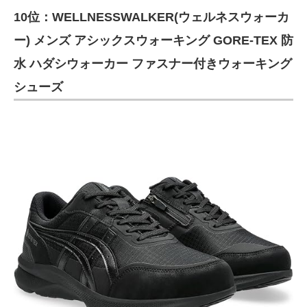
10位：WELLNESSWALKER(ウェルネスウォーカ
ITの今と未来を見通す
ー) メンズ アシックスウォーキング GORE-TEX 防
スマホと通信の最新トレンド
水 ハダシウォーカー ファスナー付きウォーキング
シューズ
進化するPCとデバイスの未来
好きが集まる 比べて選べる
ビジネスと働き方のヒント
AI活用のいまが分かる
企業ITのトレンドを詳説
経営リーダーのコミュニティ
マーケ×ITの今がよく分かる
ITエンジニア向け専門サイト