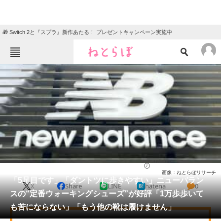
🎁 Switch 2と『スプラ』新作あたる！ プレゼントキャンペーン実施中
ねとらぼメニュー
TOP
ニュース
エンタメ
クイズ
グルメ
地域
住まい
教育・育児
動物
リサーチ
シューズ
2026/05/25 18:50（公開）
画像：ねとらぼリサーチ
会員記事
「5足目です」「ダントツに歩きやすい」ニューバラン
X
Share
LINE
hatena
0
スの“定番ウォーキングシューズ”が好評「1万歩歩いて
メディア
も苦にならない」「もう他の靴は履けません」
注目記事を集めた総合ページ