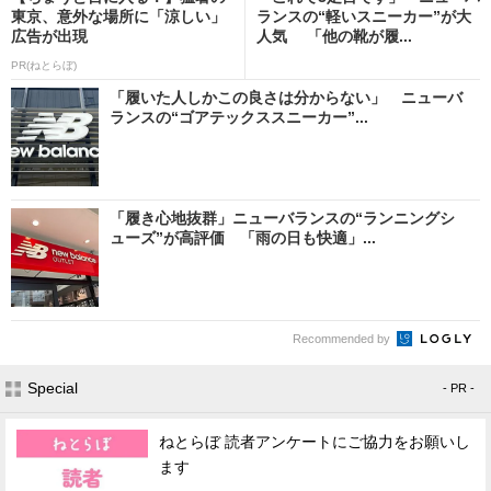
東京、意外な場所に「涼しい」
ランスの“軽いスニーカー”が大
広告が出現
人気 「他の靴が履...
PR(ねとらぼ)
「履いた人しかこの良さは分からない」 ニューバ
ランスの“ゴアテックススニーカー”...
「履き心地抜群」ニューバランスの“ランニングシ
ューズ”が高評価 「雨の日も快適」...
Recommended by
Special
- PR -
ねとらぼ 読者アンケートにご協力をお願いし
ます