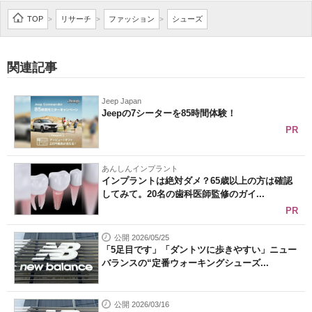
企業向けIT製品の総合サイト
TOP
リサーチ
ファッション
シューズ
>
>
>
IT製品の技術・比較・事例
関連記事
製造業のIT導入・活用を支援
Jeep Japan
モノづくり技術者専門サイト
Jeepの7シーターを85時間体験！
PR
エレクトロニクス専門サイト
電子設計の基本と応用
あんしんインプラント
インプラントは絶対ダメ？65歳以上の方は確認
してみて。20名の歯科医師監修のガイ...
エネルギーの専門メディア
PR
建設×テクノロジーの最前線
公開 2026/05/25
「5足目です」「ダントツに歩きやすい」ニュー
ちょっと気になるネットの話題
バランスの“定番ウォーキングシューズ...
公開 2026/03/16