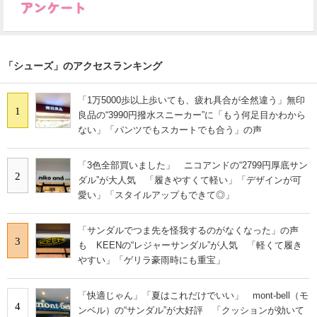
「シューズ」のアクセスランキング
「1万5000歩以上歩いても、疲れ具合が全然違う」無印
1
良品の“3990円撥水スニーカー”に「もう何足目かわから
ない」「パンツでもスカートでも合う」の声
「3色全部買いました」 ニコアンドの“2799円厚底サン
2
ダル”が大人気 「履きやすくて軽い」「デザインが可
愛い」「スタイルアップもできて◎」
「サンダルでつま先を怪我するのがなくなった」の声
3
も KEENの“レジャーサンダル”が人気 「軽くて履き
やすい」「ゲリラ豪雨時にも重宝」
「快適じゃん」「夏はこれだけでいい」 mont-bell（モ
4
ンベル）の“サンダル”が大好評 「クッションが効いて