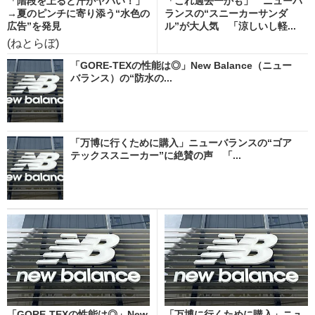
「階段を上ると汗がヤバい！」
「これ過去一かも」 ニューバ
→夏のピンチに寄り添う“水色の
ランスの“スニーカーサンダ
広告”を発見
ル”が大人気 「涼しいし軽...
(ねとらぼ)
「GORE-TEXの性能は◎」New Balance（ニュー
バランス）の“防水の...
「万博に行くために購入」ニューバランスの“ゴア
テックススニーカー”に絶賛の声 「...
「GORE-TEXの性能は◎」New
「万博に行くために購入」ニュ