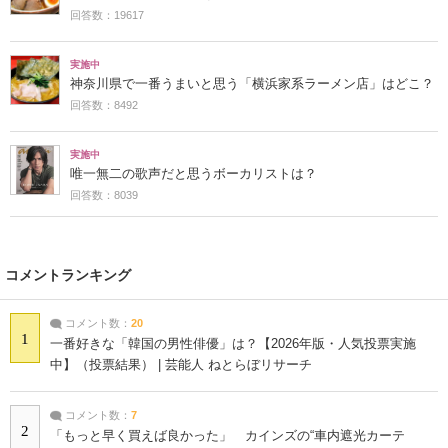
回答数：19617
実施中
神奈川県で一番うまいと思う「横浜家系ラーメン店」はどこ？
回答数：8492
実施中
唯一無二の歌声だと思うボーカリストは？
回答数：8039
コメントランキング
コメント数：
20
1
一番好きな「韓国の男性俳優」は？【2026年版・人気投票実施
中】（投票結果） | 芸能人 ねとらぼリサーチ
コメント数：
7
2
「もっと早く買えば良かった」 カインズの“車内遮光カーテ