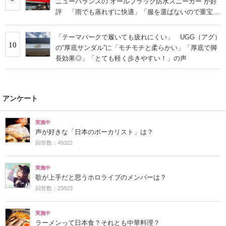
ニューバランスの“オールブラック防水スニーカー”が好
評 「雨でも蒸れずに快適」「服を選ばないので重宝」
などの声
「テーマパークで履いても疲れにくい」 UGG（アグ）
10
の“厚底サンダル”に「モチモチと柔らかい」「厚底で脚
長効果◎」「とても軽く歩きやすい！」の声
アンケート
実施中
声が好きな「日本のボーカリスト」は？
回答数：49322
実施中
歌が上手だと思うホロライブのメンバーは？
回答数：23823
実施中
ラーメンって日本食？それとも中華料理？