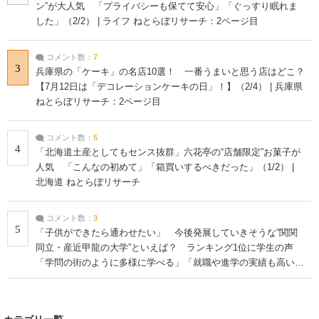
ン”が大人気 「プライバシーも保てて安心」「ぐっすり眠れま
した」（2/2） | ライフ ねとらぼリサーチ：2ページ目
コメント数：
7
3
兵庫県の「ケーキ」の名店10選！ 一番うまいと思う店はどこ？
【7月12日は「デコレーションケーキの日」！】（2/4） | 兵庫県
ねとらぼリサーチ：2ページ目
コメント数：
5
4
「北海道土産としてもセンス抜群」六花亭の“店舗限定”お菓子が
人気 「こんなの初めて」「箱買いするべきだった」（1/2） |
北海道 ねとらぼリサーチ
コメント数：
3
5
「子供ができたら通わせたい」 今後発展していきそうな“関関
同立・産近甲龍の大学”といえば？ ランキング1位に学生の声
「学問の街のように多様に学べる」「就職や進学の実績も高い」
| 大学 ねとらぼリサーチ