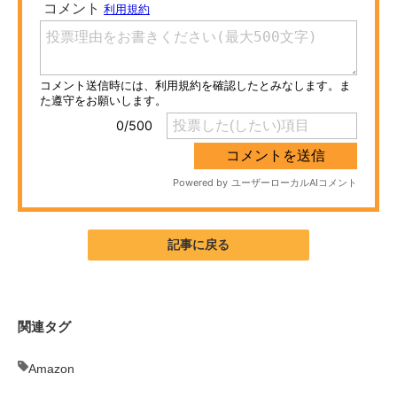
ITの今と未来を見通す
スマホと通信の最新トレンド
進化するPCとデバイスの未来
好きが集まる 比べて選べる
ビジネスと働き方のヒント
AI活用のいまが分かる
記事に戻る
企業ITのトレンドを詳説
経営リーダーのコミュニティ
関連タグ
マーケ×ITの今がよく分かる
Amazon
ITエンジニア向け専門サイト