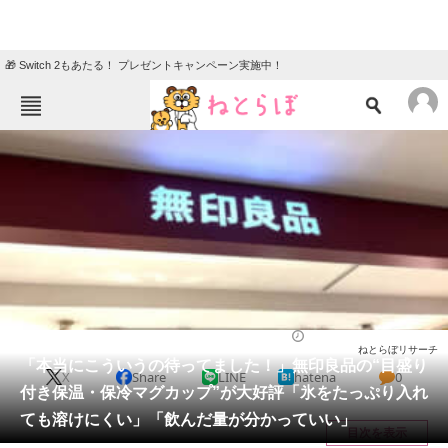
🎁 Switch 2もあたる！ プレゼントキャンペーン実施中！
ねとらぼメニュー
TOP
ニュース
エンタメ
クイズ
グルメ
地域
住まい
教育・育児
動物
リサーチ
ライフ
2026/05/25 21:15（公開）
ねとらぼリサーチ
会員記事
「本当にこういうの待ってました！」無印良品の“目盛り
X
Share
LINE
hatena
0
付き保温・保冷マグカップ”が大好評「氷をたっぷり入れ
メディア
ても溶けにくい」「飲んだ量が分かっていい」
目次を表示
注目記事を集めた総合ページ