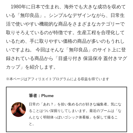
1980年に日本で生まれ、海外でも大きな成功を収めて
ITの今と未来を見通す
いる「無印良品」。シンプルなデザインながら、日常生
活で使いやすい機能的な商品をさまざまなカテゴリーで
スマホと通信の最新トレンド
取りそろえているのが特徴です。生産工程を合理化して
進化するPCとデバイスの未来
いるため、手に取りやすい価格の商品が多いのもうれし
いですよね。 今回はそんな「無印良品」のサイト上に登
好きが集まる 比べて選べる
録されている商品から「目盛り付き 保温保冷 蓋付きマグ
ビジネスと働き方のヒント
カップ」を紹介します。
AI活用のいまが分かる
※本ページはアフィリエイトプログラムによる収益を得ています
企業ITのトレンドを詳説
筆者：Plume
経営リーダーのコミュニティ
日常の「あれ？」を拾い集めるのが好きな編集者。気にな
ることはつい深掘りしてしまいます。最近のブームは「な
マーケ×ITの今がよく分かる
んとなく明朝体っぽいゴシック体看板」を探して撮るこ
と。
ITエンジニア向け専門サイト