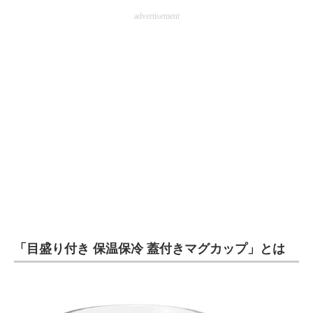
advertisement
企業向けIT製品の総合サイト
IT製品の技術・比較・事例
製造業のIT導入・活用を支援
モノづくり技術者専門サイト
エレクトロニクス専門サイト
電子設計の基本と応用
エネルギーの専門メディア
建設×テクノロジーの最前線
「目盛り付き 保温保冷 蓋付きマグカップ」とは
ちょっと気になるネットの話題