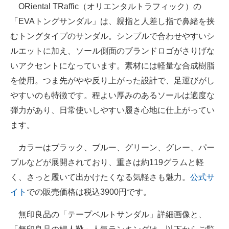
ORiental TRaffic（オリエンタルトラフィック）の
「EVAトングサンダル」は、親指と人差し指で鼻緒を挟
むトングタイプのサンダル。シンプルで合わせやすいシ
ルエットに加え、ソール側面のブランドロゴがさりげな
いアクセントになっています。素材には軽量な合成樹脂
を使用。つま先がやや反り上がった設計で、足運びがし
やすいのも特徴です。程よい厚みのあるソールは適度な
弾力があり、日常使いしやすい履き心地に仕上がってい
ます。
カラーはブラック、ブルー、グリーン、グレー、パー
プルなどが展開されており、重さは約119グラムと軽
く、さっと履いて出かけたくなる気軽さも魅力。
公式サ
イト
での販売価格は税込3900円です。
無印良品の「テープベルトサンダル」詳細画像と、