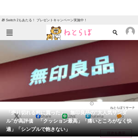
🎁 Switch 2もあたる！ プレゼントキャンペーン実施中！
ねとらぼメニュー
TOP
ニュース
エンタメ
クイズ
グルメ
地域
住まい
教育・育児
動物
リサーチ
シューズ
2026/05/30 10:00（公開）
ねとらぼリサーチ
会員記事
「売り切れる前に買った」 無印良品の“大人気サンダ
X
Share
LINE
hatena
0
ル”が高評価 「クッション最高」「痛いところがなく快
メディア
適」「シンプルで飽きない」
目次を表示
注目記事を集めた総合ページ