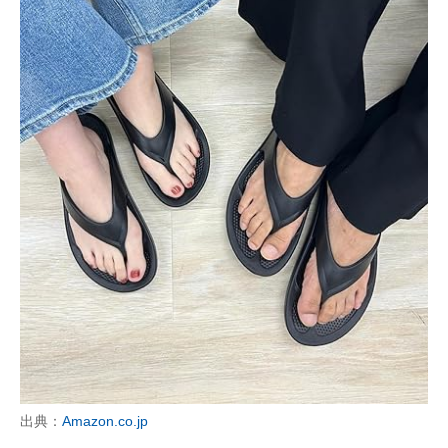
出典：
Amazon.co.jp