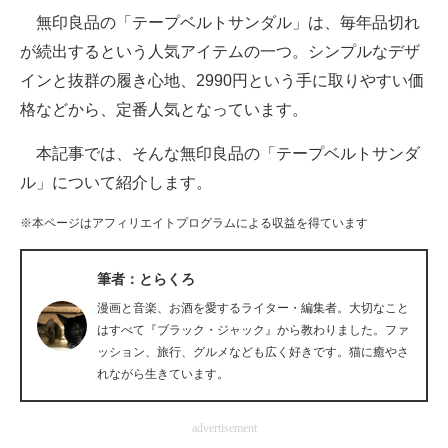
無印良品の「テープベルトサンダル」は、毎年品切れ
ITの今と未来を見通す
が続出するという人気アイテムの一つ。シンプルなデザ
インと抜群の履き心地、2990円という手に取りやすい価
スマホと通信の最新トレンド
格などから、定番人気となっています。
進化するPCとデバイスの未来
本記事では、そんな無印良品の「テープベルトサンダ
好きが集まる 比べて選べる
ル」について紹介します。
ビジネスと働き方のヒント
※本ページはアフィリエイトプログラムによる収益を得ています
AI活用のいまが分かる
筆者：とらくろ
企業ITのトレンドを詳説
漫画と音楽、お酒を愛するライター・編集者。大切なこと
はすべて『ブラック・ジャック』から教わりました。ファ
経営リーダーのコミュニティ
ッション、旅行、グルメなども広く好きです。猫に癒やさ
れながら生きています。
マーケ×ITの今がよく分かる
advertisement
ITエンジニア向け専門サイト