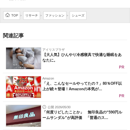
企業向けIT製品の総合サイト
TOP
リサーチ
ファッション
シューズ
>
>
>
IT製品の技術・比較・事例
製造業のIT導入・活用を支援
関連記事
モノづくり技術者専門サイト
アイリスプラザ
【大人気】ひんやり冷感寝具で快適な睡眠をあ
エレクトロニクス専門サイト
なたに。
PR
電子設計の基本と応用
Amazon
エネルギーの専門メディア
「え、こんなセールやってたの？」80％OFF以
上が続々登場！Amazonの本気が...
建設×テクノロジーの最前線
PR
ちょっと気になるネットの話題
公開 2026/05/30
「何度リピしたことか」 無印良品の“590円ル
ームサンダル”が高評価 「普通のス...