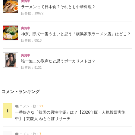
実施中
ラーメンって日本食？それとも中華料理？
回答数：19672
実施中
神奈川県で一番うまいと思う「横浜家系ラーメン店」はどこ？
回答数：8513
実施中
唯一無二の歌声だと思うボーカリストは？
回答数：8132
コメントランキング
コメント数：
21
1
一番好きな「韓国の男性俳優」は？【2026年版・人気投票実施
中】 | 芸能人 ねとらぼリサーチ
コメント数：
7