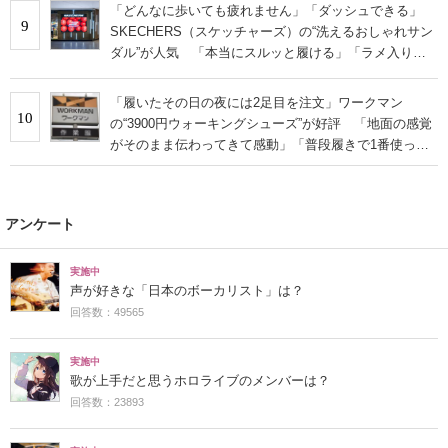
「どんなに歩いても疲れません」「ダッシュできる」
9
SKECHERS（スケッチャーズ）の“洗えるおしゃれサン
ダル”が人気 「本当にスルッと履ける」「ラメ入りで
高級感◎」「もっと早く出会いたかった」
「履いたその日の夜には2足目を注文」ワークマン
10
の“3900円ウォーキングシューズ”が好評 「地面の感覚
がそのまま伝わってきて感動」「普段履きで1番使って
います」
アンケート
実施中
声が好きな「日本のボーカリスト」は？
回答数：49565
実施中
歌が上手だと思うホロライブのメンバーは？
回答数：23893