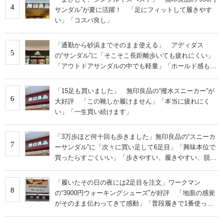
4
サンダル”が夏に活躍！ 「足にフィットして履きやす
い」「コスパ良し」
「通勤から砂浜までそのまま使える」 アディダス
5
の“サンダル”に「そこそこ長距離歩いても疲れにくい」
「アウトドアサンダルの中でも軽量」「ホールド感もと
ても良い」の声
「15足も買いました」 無印良品の“撥水スニーカー”が
6
大好評 「この靴しか履けません」「本当に疲れにく
い」「一生買い続けます」
「3万歩ほど何十回も歩きました」無印良品の“スニーカ
7
ーサンダル”に「次々に買い足して6足目」「興味本位で
買ったらすごくいい」「歩きやすい、履きやすい、脱ぎ
やすい」の声
「履いたその日の夜には2足目を注文」ワークマン
8
の“3900円ウォーキングシューズ”が好評 「地面の感覚
がそのまま伝わってきて感動」「普段履きで1番使って
います」