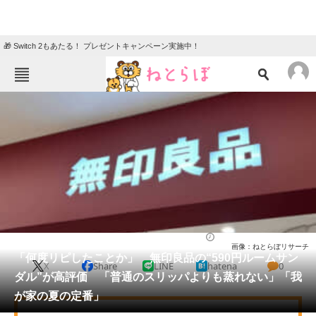
🎁 Switch 2もあたる！ プレゼントキャンペーン実施中！
ねとらぼメニュー
TOP
ニュース
エンタメ
クイズ
グルメ
地域
住まい
教育・育児
動物
リサーチ
シューズ
2026/05/30 15:30（公開）
画像：ねとらぼリサーチ
会員記事
「何度リピしたことか」 無印良品の“590円ルームサン
X
Share
LINE
hatena
0
ダル”が高評価 「普通のスリッパよりも蒸れない」「我
メディア
が家の夏の定番」
注目記事を集めた総合ページ