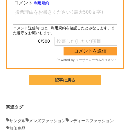
ITの今と未来を見通す
スマホと通信の最新トレンド
進化するPCとデバイスの未来
好きが集まる 比べて選べる
ビジネスと働き方のヒント
AI活用のいまが分かる
記事に戻る
企業ITのトレンドを詳説
経営リーダーのコミュニティ
関連タグ
マーケ×ITの今がよく分かる
サンダル
メンズファッション
レディースファッション
ITエンジニア向け専門サイト
無印良品