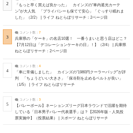
2
「もっと早く買えば良かった」 カインズの“車内遮光カーテ
ン”が大人気 「プライバシーも保てて安心」「ぐっすり眠れま
した」（2/2） | ライフ ねとらぼリサーチ：2ページ目
コメント数：
7
3
兵庫県の「ケーキ」の名店10選！ 一番うまいと思う店はどこ？
【7月12日は「デコレーションケーキの日」！】（2/4） | 兵庫県
ねとらぼリサーチ：2ページ目
コメント数：
4
4
「車に常備しました」 カインズの“1980円クーラーバッグ”が評
判 「ちょうどいい大きさ」「保冷剤を止めるベルトが良い」
（1/5） | ライフ ねとらぼリサーチ
コメント数：
3
5
【バレーボール】ネーションズリーグ日本ラウンドで活躍を期待
している「日本男子バレー代表選手」は？【2026年版・人気投
票実施中】（投票結果） | スポーツ ねとらぼリサーチ