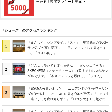
当たる！読者アンケート実施中
「シューズ」のアクセスランキング
「まさしく、シンプルイズベスト」 無印良品の“990円
1
サンダル”が夏に活躍！ 「足にフィットして履きやす
い」「コスパ良し」
「どんなに歩いても疲れません」「ダッシュできる」
2
SKECHERS（スケッチャーズ）の“洗えるおしゃれサン
ダル”が人気 「本当にスルッと履ける」「ラメ入りで
高級感◎」「もっと早く出会いたかった」
「家族5人分買いました」 ニコアンドの“シャワーサン
3
ダル”が好評 「ぷにぷにの履き心地が最高」「これで1
日過ごしても疲れ知らず！」「ロゴが大きくて超かわい
い」の声
「まさしく、シンプルイズベスト」 無印良品の“990円