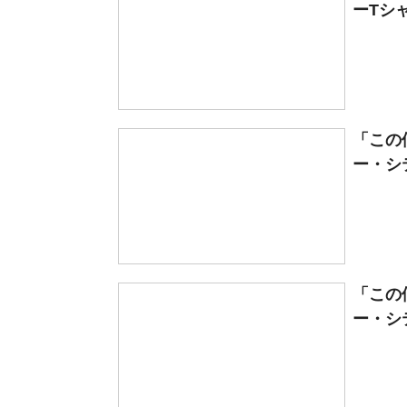
ーTシャ
「この
ー・シテ
「この
ー・シテ