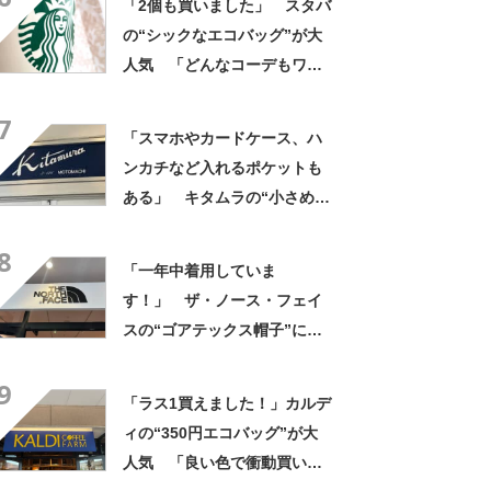
「2個も買いました」 スタバ
濯してもヘタらない」
の“シックなエコバッグ”が大
人気 「どんなコーデもワン
ランク上に変身」「マグカッ
7
プ型のポーチも可愛い」「た
「スマホやカードケース、ハ
くさん入れても肩が痛くなら
ンカチなど入れるポケットも
ない」
ある」 キタムラの“小さめシ
ョルダーバッグ”が好評 「と
8
ても重宝しています！」「軽
「一年中着用していま
くて使いやすい」
す！」 ザ・ノース・フェイ
スの“ゴアテックス帽子”に絶
賛の声 「傘がなくてもへっ
9
ちゃら」「乾くのがめちゃく
「ラス1買えました！」カルデ
ちゃ早い」「シンプルで服に
ィの“350円エコバッグ”が大
合わせやすい」
人気 「良い色で衝動買い」