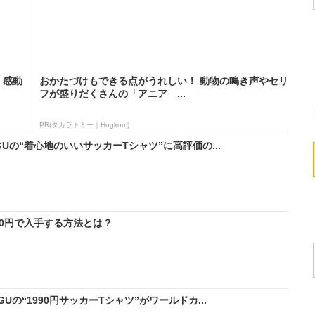
。感動
おかたづけもできる点がうれしい！ 動物の鳴き声やセリ
フが盛りだくさんの「アニア ...
PR(タカラトミー｜Hugkum)
の“着心地のいいサッカーTシャツ”に高評価の...
料0円で入手する方法とは？
の“1990円サッカーTシャツ”がワールドカ...