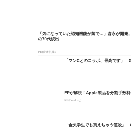
「気になっていた認知機能が菌で…」森永が開発
の70代続出
PR(森永乳業)
「マンCとのコラボ、最高です」 GU
FPが解説！Apple製品を分割手数
PR(Fav-Log)
「金欠学生でも買えちゃう値段」 GU