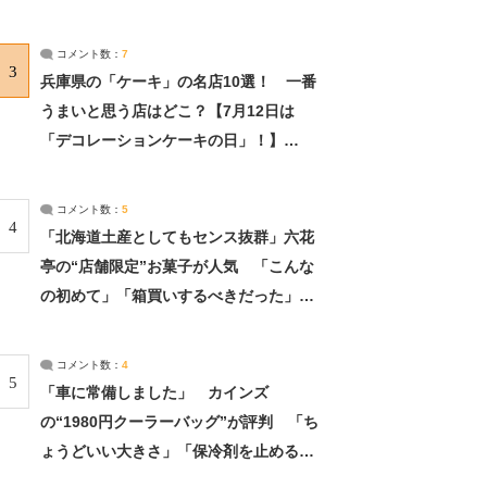
れました」（2/2） | ライフ ねとらぼリ
サーチ：2ページ目
コメント数：
7
3
兵庫県の「ケーキ」の名店10選！ 一番
うまいと思う店はどこ？【7月12日は
「デコレーションケーキの日」！】
（2/4） | 兵庫県 ねとらぼリサーチ：2ペ
ージ目
コメント数：
5
4
「北海道土産としてもセンス抜群」六花
亭の“店舗限定”お菓子が人気 「こんな
の初めて」「箱買いするべきだった」
（1/2） | 北海道 ねとらぼリサーチ
コメント数：
4
5
「車に常備しました」 カインズ
の“1980円クーラーバッグ”が評判 「ち
ょうどいい大きさ」「保冷剤を止めるベ
ルトが良い」（1/5） | ライフ ねとらぼ