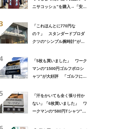
ニサコッシュ”を購入→「安心
して持ち歩ける」ように
3
「付けているのを忘れるくら
「これほんとに770円な
い軽い」など好評
の？」 スタンダードプロダ
クツの“シンプル腕時計”が大
好評 「もうこれでいい」
4
「かなり満足感高い」
「5枚も買いました」 ワーク
マンの“1500円ゴルフポロシ
ャツ”が大好評 「ゴルフにも
普段使いにも最適」「汗をか
5
いてもすぐ乾く」「全てに大
「汗をかいても全く張り付か
満足しています」
ない」「6枚買いました」 ワ
ークマンの“580円Tシャツ”が
安いのに優秀 「ひんやりし
6
た着心地が気持ちいい」「洗