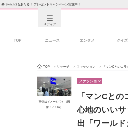
🎁 Switch 2もあたる！ プレゼントキャンペーン実施中！
メディア
TOP
ニュース
エンタメ
クイズ
注目記事を集めた総合ページ
ITの今
TOP
>
リサーチ
>
ファッション
>
「マンCとのコラボ、最高で
ビジネスと働き方のヒント
AI活用
ファッション
「マンCとの
画像はイメージです（画
ITエンジニア向け専門サイト
企業向けI
像：PIXTA）
心地のいいサ
出「ワールド