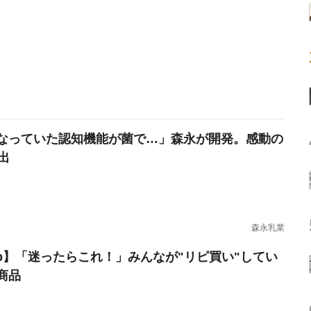
なっていた認知機能が菌で…」森永が開発。感動の
出
森永乳業
erb】「迷ったらこれ！」みんなが"リピ買い"してい
商品