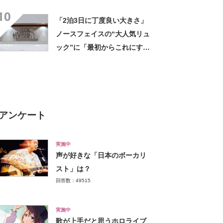
「結局これが一番使いやす
10
い」
「2泊3日に丁度良い大きさ」
ノースフェイスの“大人気リュ
ック”に「最初からこれにすれ
ばよかった」「男女問わず使
える」の声
アンケート
実施中
声が好きな「日本のボーカリ
スト」は？
回答数：49515
実施中
歌が上手だと思うホロライブ