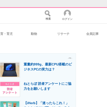
検索
ログイン
教育・育児
動物
リサーチ
会員記事
バイスの未来
好きが集まる 比べて選べる
- PR -
重量約999g、最新CPU搭載のビ
コミュニティ
マーケ×ITの今がよく分かる
ジネスPCの実力は？
ねとらぼ 読者アンケートにご協
・活用を支援
力をお願いします
【iHerb】「迷ったらこれ！」