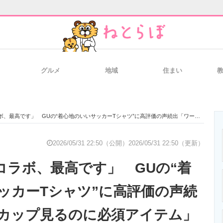
グルメ
地域
住まい
と未来を見通す
スマホと通信の最新トレンド
進化するPCとデ
す」 GUの“着心地のいいサッカーTシャツ”に高評価の声続出「ワールドカップ見るのに必須アイテム」「いかにも感なく着回せる」
のいまが分かる
企業ITのトレンドを詳説
経営リーダーの
2026/05/31 22:50（公開）
2026/05/31 22:50（更新）
コラボ、最高です」 GUの“着
T製品の総合サイト
IT製品の技術・比較・事例
製造業のIT導入
ッカーTシャツ”に高評価の声続
カップ見るのに必須アイテム」