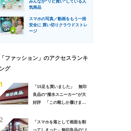
みんなが"リピ買い"している人
門メディア
建設×テクノロジーの最前線
気商品
スマホの写真／動画をもう一段
安全に 買い切りクラウドストレ
ージ
「ファッション」のアクセスランキ
ング
1
「15足も買いました」 無印
良品の“撥水スニーカー”が大
好評 「この靴しか履けませ
ん」「本当に疲れにくい」
2
「一生買い続けます」
「スマホを落として画面を割
ってしまった」無印良品の“ミ