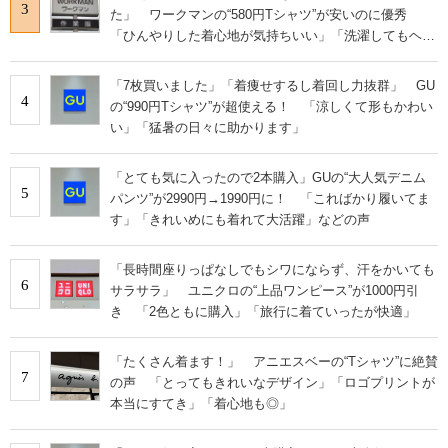
3
た」 ワークマンの“580円Tシャツ”が安いのに優秀
「ひんやりした着心地が気持ちいい」「洗濯してもヘタ
らない」
「7枚買いました」「着痩せするし着回し力抜群」 GU
4
の“990円Tシャツ”が超使える！ 「涼しくて形もかわい
い」「猛暑の日々に助かります」
「とても気に入ったので2本購入」GUの“大人気デニム
5
パンツ”が2990円→1990円に！ 「こればかり履いてま
す」「きれいめにも着れて大活躍」などの声
「長時間座りっぱなしでもシワにならず、汗をかいても
6
サラサラ」 ユニクロの“上品ワンピース”が1000円引
き 「2色ともに購入」「旅行に着ていったが快適」
「たくさん着ます！」 アニエスベーの“Tシャツ”に絶賛
7
の声 「とってもきれいなデザイン」「ロゴプリントが
本当にすてき」「着心地も◎」