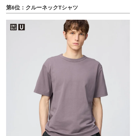
第6位：クルーネックTシャツ
ITの今と未来を見通す
スマホと通信の最新トレンド
進化するPCとデバイスの未来
好きが集まる 比べて選べる
ビジネスと働き方のヒント
AI活用のいまが分かる
企業ITのトレンドを詳説
経営リーダーのコミュニティ
マーケ×ITの今がよく分かる
ITエンジニア向け専門サイト