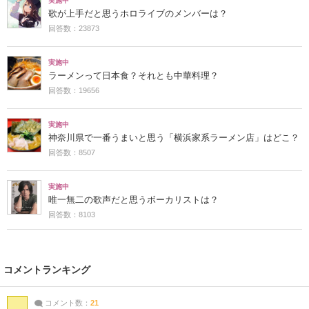
実施中
歌が上手だと思うホロライブのメンバーは？
回答数：23873
実施中
ラーメンって日本食？それとも中華料理？
回答数：19656
実施中
神奈川県で一番うまいと思う「横浜家系ラーメン店」はどこ？
回答数：8507
実施中
唯一無二の歌声だと思うボーカリストは？
回答数：8103
コメントランキング
コメント数：
21