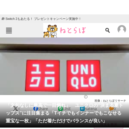
🎁 Switch 2もあたる！ プレゼントキャンペーン実施中！
ねとらぼメニュー
TOP
ニュース
エンタメ
クイズ
グルメ
地域
住まい
教育・育児
動物
リサーチ
ウェア
2026/05/26 20:10（公開）
画像：ねとらぼリサーチ
会員記事
「文句なしに最高で一目惚れ」 ユニクロの“決まる夏ト
X
Share
LINE
hatena
0
ップス”に注目集まる「Tイチでもインナーでもこなせる
メディア
重宝な一枚」「ただ着ただけでバランスが良い」
目次を表示
注目記事を集めた総合ページ