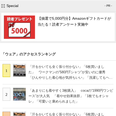
Special
- PR -
【抽選で5,000円分】Amazonギフトカードが
当たる！読者アンケート実施中
「ウェア」のアクセスランキング
「汗をかいても全く張り付かない」「6枚買いまし
1
た」 ワークマンの“580円Tシャツ”が安いのに優秀
「ひんやりした着心地が気持ちいい」「洗濯してもヘタ
らない」
「あまりにも着やすく3枚購入」 cocaの“1990円ワンピ
2
ース”が大人気 「着やせ効果抜群」「1枚でもオシャ
レ」「可愛いと褒められました」
「汗をかいても全く張り付かない」「6枚買いまし