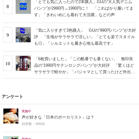
「とても気に入ったので2本購入」GUの“大人気デニム
8
パンツ”が2990円→1990円に！ 「こればかり履いてま
す」「きれいめにも着れて大活躍」などの声
「気に入りすぎて3色購入」 GUの“990円パンツ”が大好
9
評 「生地がサラサラで涼しい」「とても楽でスタイル
も◎」「シルエットも履き心地も最高です」
「6枚買いました」「この酷暑でも暑くない」 無印良
10
品の“1990円サテンロングパンツ”が大好評 「驚くほど
サラサラで軽やか」「パジャマとして買ったけど外出用
にした」
アンケート
実施中
声が好きな「日本のボーカリスト」は？
回答数：49506