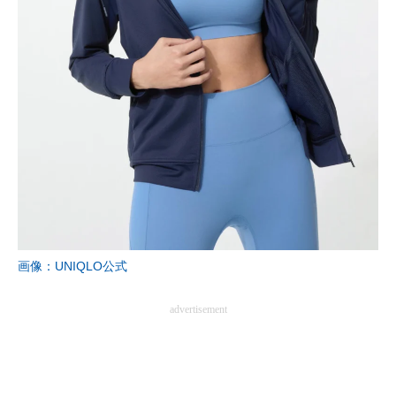
画像：UNIQLO公式
advertisement