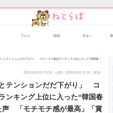
グルメ
地域
住まい
と未来を見通す
スマホと通信の最新トレンド
進化するPCとデ
ションだだ下がり」 コストコで食品ランキング上位に入った“韓国春雨”に集まった声 「モチモチ感が最高」「賞味期限も長いし買いだめしました！」
のいまが分かる
企業ITのトレンドを詳説
経営リーダーの
2026/05/26 20:55（公開）
2026/05/26 20:55（更新）
とテンションだだ下がり」 コ
T製品の総合サイト
IT製品の技術・比較・事例
製造業のIT導入
ランキング上位に入った“韓国春
た声 「モチモチ感が最高」「賞