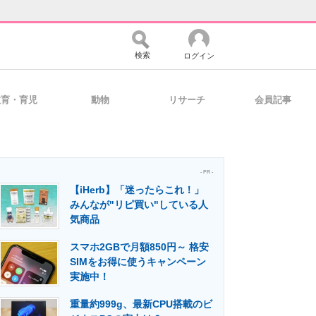
検索
ログイン
教育・育児
動物
リサーチ
会員記事
バイスの未来
好きが集まる 比べて選べる
- PR -
【iHerb】「迷ったらこれ！」
コミュニティ
マーケ×ITの今がよく分かる
みんなが"リピ買い"している人
気商品
スマホ2GBで月額850円～ 格安
・活用を支援
SIMをお得に使うキャンペーン
実施中！
重量約999g、最新CPU搭載のビ