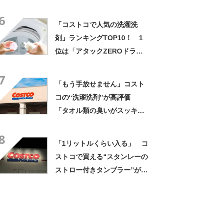
ュート クーラーバッグ」
6
【2024年8月2日時点】
「コストコで人気の洗濯洗
剤」ランキングTOP10！ 1
位は「アタックZEROドラム
式 詰め替え 2900g」【2025
7
年2月13日時点】
「もう手放せません」コスト
コの“洗濯洗剤”が高評価
「タオル類の臭いがスッキリ
なくなったことに感激」「こ
8
れ以上のものはない」
「1リットルくらい入る」 コ
ストコで買える“スタンレーの
ストロー付きタンブラー”が好
評！「価格とても安く色もか
わいい」「所有満足度が高い
です」