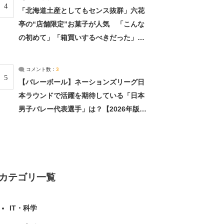
4
「北海道土産としてもセンス抜群」六花
亭の“店舗限定”お菓子が人気 「こんな
の初めて」「箱買いするべきだった」
（1/2） | 北海道 ねとらぼリサーチ
コメント数：
3
5
【バレーボール】ネーションズリーグ日
本ラウンドで活躍を期待している「日本
男子バレー代表選手」は？【2026年版・
人気投票実施中】（投票結果） | スポー
ツ ねとらぼリサーチ
カテゴリ一覧
IT・科学