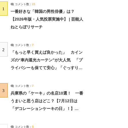
コメント数：
21
1
一番好きな「韓国の男性俳優」は？
【2026年版・人気投票実施中】 | 芸能人
ねとらぼリサーチ
コメント数：
7
2
「もっと早く買えば良かった」 カイン
ズの“車内遮光カーテン”が大人気 「プ
ライバシーも保てて安心」「ぐっすり眠
れました」（2/2） | ライフ ねとらぼリ
サーチ：2ページ目
コメント数：
7
3
兵庫県の「ケーキ」の名店10選！ 一番
うまいと思う店はどこ？【7月12日は
「デコレーションケーキの日」！】
（2/4） | 兵庫県 ねとらぼリサーチ：2ペ
ージ目
コメント数：
5