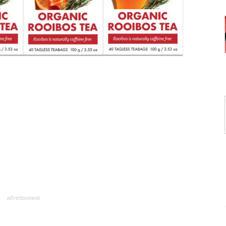
advertisement