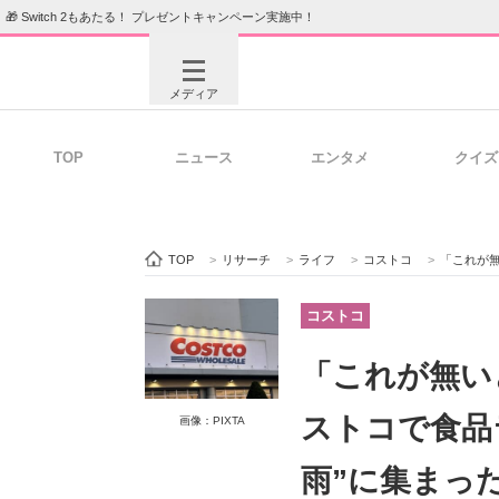
🎁 Switch 2もあたる！ プレゼントキャンペーン実施中！
メディア
TOP
ニュース
エンタメ
クイズ
注目記事を集めた総合ページ
ITの今
TOP
>
リサーチ
>
ライフ
>
コストコ
>
「これが無いとテン
ビジネスと働き方のヒント
AI活用
コストコ
「これが無い
ITエンジニア向け専門サイト
企業向けI
ストコで食品
画像：PIXTA
雨”に集まっ