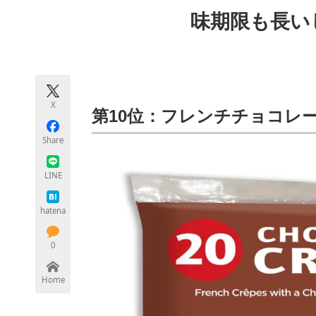
モノづくり技術者専門サイト
エレクトロ
味期限も長い
ちょっと気になるネットの話題
X
第10位：フレンチチョコレート
Share
LINE
hatena
0
Home