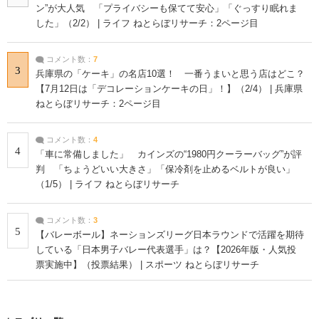
ン”が大人気 「プライバシーも保てて安心」「ぐっすり眠れま
した」（2/2） | ライフ ねとらぼリサーチ：2ページ目
コメント数：
7
3
兵庫県の「ケーキ」の名店10選！ 一番うまいと思う店はどこ？
【7月12日は「デコレーションケーキの日」！】（2/4） | 兵庫県
ねとらぼリサーチ：2ページ目
コメント数：
4
4
「車に常備しました」 カインズの“1980円クーラーバッグ”が評
判 「ちょうどいい大きさ」「保冷剤を止めるベルトが良い」
（1/5） | ライフ ねとらぼリサーチ
コメント数：
3
5
【バレーボール】ネーションズリーグ日本ラウンドで活躍を期待
している「日本男子バレー代表選手」は？【2026年版・人気投
票実施中】（投票結果） | スポーツ ねとらぼリサーチ