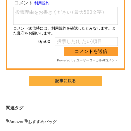
ITの今と未来を見通す
スマホと通信の最新トレンド
進化するPCとデバイスの未来
好きが集まる 比べて選べる
ビジネスと働き方のヒント
AI活用のいまが分かる
記事に戻る
企業ITのトレンドを詳説
経営リーダーのコミュニティ
関連タグ
マーケ×ITの今がよく分かる
Amazon
おすすめバッグ
ITエンジニア向け専門サイト