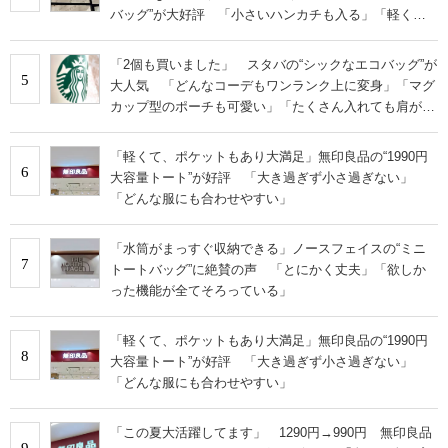
バッグ”が大好評 「小さいハンカチも入る」「軽くて
旅行でも活躍します
「2個も買いました」 スタバの“シックなエコバッグ”が
5
大人気 「どんなコーデもワンランク上に変身」「マグ
カップ型のポーチも可愛い」「たくさん入れても肩が痛
くならない」
「軽くて、ポケットもあり大満足」無印良品の“1990円
6
大容量トート”が好評 「大き過ぎず小さ過ぎない」
「どんな服にも合わせやすい」
「水筒がまっすぐ収納できる」ノースフェイスの“ミニ
7
トートバッグ”に絶賛の声 「とにかく丈夫」「欲しか
った機能が全てそろっている」
「軽くて、ポケットもあり大満足」無印良品の“1990円
8
大容量トート”が好評 「大き過ぎず小さ過ぎない」
「どんな服にも合わせやすい」
「この夏大活躍してます」 1290円→990円 無印良品
9