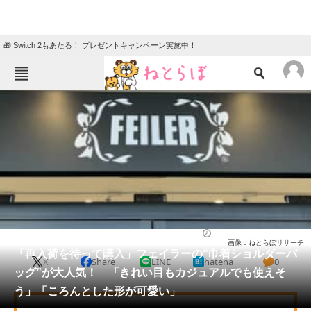
🎁 Switch 2もあたる！ プレゼントキャンペーン実施中！
ねとらぼメニュー
TOP
ニュース
エンタメ
クイズ
グルメ
地域
住まい
教育・育児
動物
リサーチ
バッグ
2026/05/26 21:35（公開）
画像：ねとらぼリサーチ
会員記事
「再入荷を待って購入」フェイラーの“巾着ショルダーバ
X
Share
LINE
hatena
0
ッグ”が大人気！ 「きれい目もカジュアルでも使えそ
メディア
う」「ころんとした形が可愛い」
注目記事を集めた総合ページ