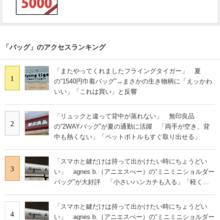
「バッグ」のアクセスランキング
「またやってくれましたフライングタイガー」 夏
1
の“1540円巾着バッグ”→まさかの生き物柄に「えッかわ
いい」「これは買い」と反響
「リュックと違って背中が蒸れない」 無印良品
2
の“2WAYバッグ”が夏の通勤に活躍 「両手が空き、背
中も熱くない」「ペットボトルもすぐ取り出せる」
「スマホと鍵だけは持って出かけたい時にちょうどい
3
い」 agnes b.（アニエスべー）の“ミニミニショルダー
バッグ”が大好評 「小さいハンカチも入る」「軽くて
旅行でも活躍します
「スマホと鍵だけは持って出かけたい時にちょうどい
4
い」 agnes b.（アニエスべー）の“ミニミニショルダー