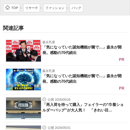
企業向けIT製品の総合サイト
TOP
リサーチ
ファッション
バッグ
>
>
>
IT製品の技術・比較・事例
関連記事
製造業のIT導入・活用を支援
森永乳業
モノづくり技術者専門サイト
「気になっていた認知機能が菌で…」森永が開
発。感動の70代続出
エレクトロニクス専門サイト
PR
電子設計の基本と応用
森永乳業
「気になっていた認知機能が菌で…」森永が開
発。感動の70代続出
エネルギーの専門メディア
PR
建設×テクノロジーの最前線
公開 2026/05/26
「再入荷を待って購入」フェイラーの“巾着ショ
ちょっと気になるネットの話題
ルダーバッグ”が大人気！ 「きれい目...
公開 2026/05/31