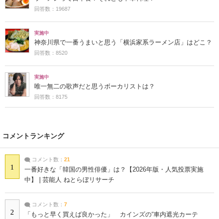
回答数：19687
実施中
神奈川県で一番うまいと思う「横浜家系ラーメン店」はどこ？
回答数：8520
実施中
唯一無二の歌声だと思うボーカリストは？
回答数：8175
コメントランキング
コメント数：
21
1
一番好きな「韓国の男性俳優」は？【2026年版・人気投票実施
中】 | 芸能人 ねとらぼリサーチ
コメント数：
7
2
「もっと早く買えば良かった」 カインズの“車内遮光カーテ