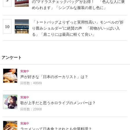
の“マドラスチェックバッグ”がお得！ 「色んな人に褒
められます」「シンプルな服装の差し色に」
「トートバッグよりずっと実用性高い」モンベルの“折
10
り畳みショルダー”に絶賛の声 「荷物がいっぱい入
る」「肩こりには最高に軽くて良い」
アンケート
実施中
声が好きな「日本のボーカリスト」は？
回答数：49589
実施中
歌が上手だと思うホロライブのメンバーは？
回答数：23908
実施中
ラーメンって日本食？それとも中華料理？