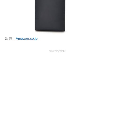
出典：
Amazon.co.jp
advertisement