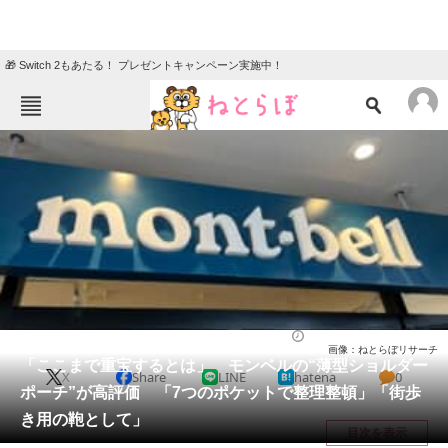
🎁 Switch 2もあたる！ プレゼントキャンペーン実施中！
ねとらぼメニュー
TOP
ニュース
エンタメ
クイズ
グルメ
地域
住まい
教育・育児
動物
リサーチ
バッグ
2026/05/26 16:30（公開）
画像：ねとらぼリサーチ
会員記事
「ここまで重宝するとは」 モンベルの“薄型ショルダー
X
Share
LINE
hatena
0
ポーチ”が高評価 「7つのポケットで整理整頓」「街歩
メディア
き用の鞄として」
目次を表示
注目記事を集めた総合ページ