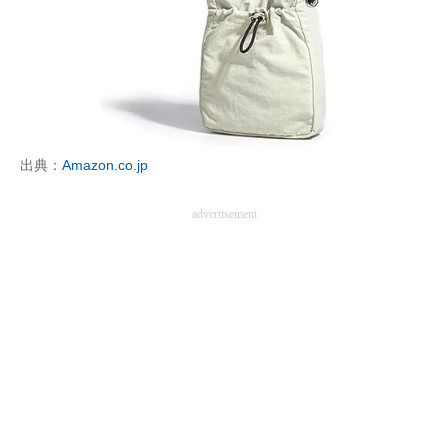
出典：
Amazon.co.jp
advertisement