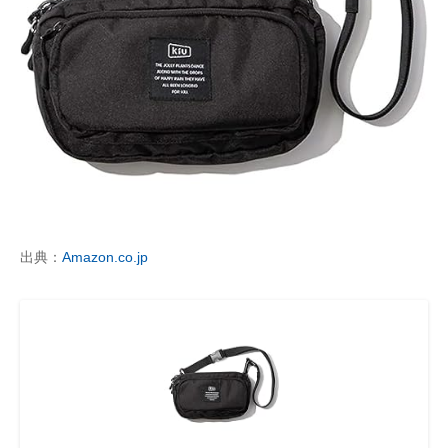
出典：
Amazon.co.jp