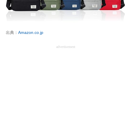
企業向けIT製品の総合サイト
IT製品の技術・比較・事例
製造業のIT導入・活用を支援
出典：
Amazon.co.jp
モノづくり技術者専門サイト
advertisement
エレクトロニクス専門サイト
電子設計の基本と応用
エネルギーの専門メディア
建設×テクノロジーの最前線
ちょっと気になるネットの話題