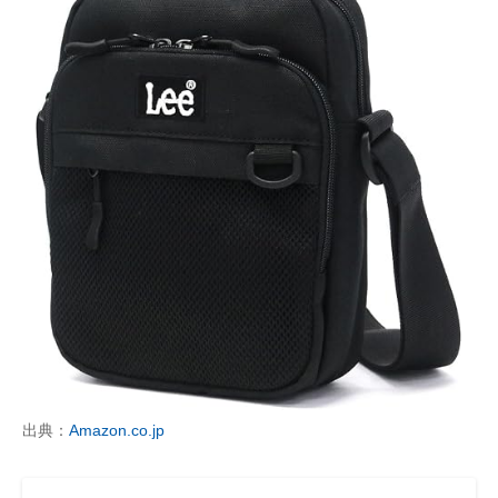
出典：
Amazon.co.jp