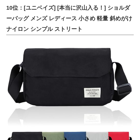
10位：[ユニベイズ] [本当に沢山入る！] ショルダ
ITの今と未来を見通す
ーバッグ メンズ レディース 小さめ 軽量 斜めがけ
スマホと通信の最新トレンド
ナイロン シンプル ストリート
進化するPCとデバイスの未来
好きが集まる 比べて選べる
ビジネスと働き方のヒント
AI活用のいまが分かる
企業ITのトレンドを詳説
経営リーダーのコミュニティ
マーケ×ITの今がよく分かる
ITエンジニア向け専門サイト