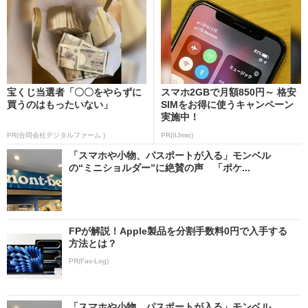
宝くじ当選者「〇〇をやらずに
スマホ2GBで月額850円～ 格安
買うのはもったいない」
SIMをお得に使うキャンペーン
実施中！
PR(合同会社デジタルファーム )
PR(IIJmio)
「スマホや小物、パスポートが入る」モンベル
の“ミニショルダー”に絶賛の声 「ポケ...
FPが解説！Apple製品を分割手数料0円で入手する
方法とは？
PR(Fav-Log)
「スマホや小物、パスポートが入る」モンベル