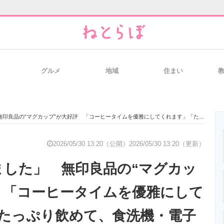
グルメ
地域
住まい
と未来を見通す
スマホと通信の最新トレンド
進化するPCとデ
の“マグカップ”が大好評 「コーヒータイムを優雅にしてくれます」「たっぷり飲めて、食洗機・電子レンジOK」
のいまが分かる
企業ITのトレンドを詳説
経営リーダーの
2026/05/30 13:20（公開）
2026/05/30 13:20（更新）
ました」 無印良品の“マグカッ
T製品の総合サイト
IT製品の技術・比較・事例
製造業のIT導入
 「コーヒータイムを優雅にして
たっぷり飲めて、食洗機・電子