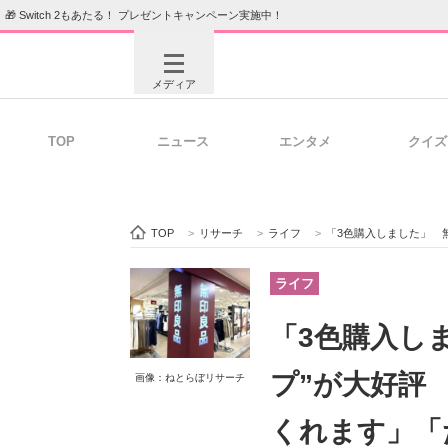
🎁 Switch 2もあたる！ プレゼントキャンペーン実施中！
メディア
TOP
ニュース
エンタメ
クイズ
注目記事を集めた総合ページ
ITの今
TOP
>
リサーチ
>
ライフ
>
「3色購入しました」 無印良品
ビジネスと働き方のヒント
AI活用
ライフ
「3色購入し
ITエンジニア向け専門サイト
企業向けI
プ”が大好評
画像：ねとらぼリサーチ
くれます」「