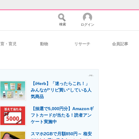
検索
ログイン
教育・育児
動物
リサーチ
会員記事
バイスの未来
好きが集まる 比べて選べる
- PR -
【iHerb】「迷ったらこれ！」
コミュニティ
マーケ×ITの今がよく分かる
みんなが"リピ買い"している人
気商品
【抽選で5,000円分】Amazonギ
・活用を支援
フトカードが当たる！読者アン
ケート実施中
スマホ2GBで月額850円～ 格安