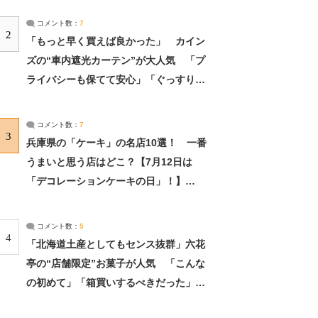
コメント数：
7
2
「もっと早く買えば良かった」 カイン
ズの“車内遮光カーテン”が大人気 「プ
ライバシーも保てて安心」「ぐっすり眠
れました」（2/2） | ライフ ねとらぼリ
サーチ：2ページ目
コメント数：
7
3
兵庫県の「ケーキ」の名店10選！ 一番
うまいと思う店はどこ？【7月12日は
「デコレーションケーキの日」！】
（2/4） | 兵庫県 ねとらぼリサーチ：2ペ
ージ目
コメント数：
5
4
「北海道土産としてもセンス抜群」六花
亭の“店舗限定”お菓子が人気 「こんな
の初めて」「箱買いするべきだった」
（1/2） | 北海道 ねとらぼリサーチ