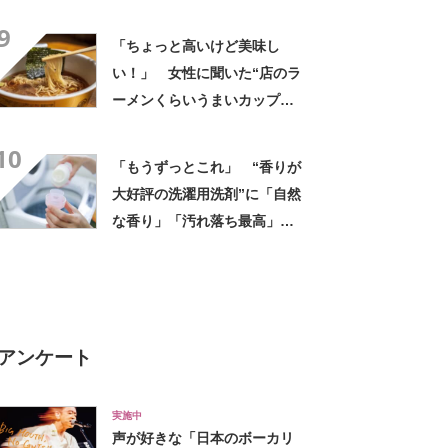
器セット”が大活躍必至「10年
9
以上こちらの容器を愛用」
「ちょっと高いけど美味し
「毎日活躍しています」
い！」 女性に聞いた“店のラ
ーメンくらいうまいカップ
麺”ランキング上位に「毎回ス
10
ープ飲み干してます」「チャ
「もうずっとこれ」 “香りが
ーシューあるのも良さ」の声
大好評の洗濯用洗剤”に「自然
な香り」「汚れ落ち最高」
「部屋干しでもニオイ残りが
気になりません」
アンケート
実施中
声が好きな「日本のボーカリ