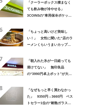
5
「クーラーボックス積まなく
かさばらない」
ても飲み物が冷やせる」
3COINSの“車用保冷ポケッ
ト”が大好評 「ペットボトル
6
4本とお菓子も入る」「ドリン
「ちょっと高いけど美味し
ク持って車乗る時便利」
い！」 女性に聞いた“店のラ
ーメンくらいうまいカップ
麺”ランキング上位に「毎回ス
7
ープ飲み干してます」「チャ
「朝入れた氷が一日経っても
ーシューあるのも良さ」の声
溶けてない」 無印良品
の“3990円卓上ポット”が大好
評 「広口で中がしっかり洗
8
える」「シンプルで1番使いや
「なぜもっと早く買わなかっ
すい」
た」 9350円→3660円 ベス
トセラー1位の“耐熱ガラス容