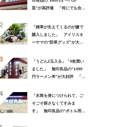
印良品の“990円オーバル
皿”が高評価 「何にでも合
う」「盛り付けるだけでカフ
2
ェっぽくなってお気に入り」
「雑草が生えてくるのが嫌で
購入しました」 アイリスオ
ーヤマの“防草グッズ”が大人
気 「今回で3度目の購入」
3
「施工が楽で簡単」
「うどん2玉入る」「4枚買い
ました」 無印良品の“1490
円ラーメン丼”が大好評 「適
度な重みがあって高級感もあ
4
る」「レンジにも食洗機にも
「水筒を身につけられて、ご
入れられる」
そごそ探さなくてすみま
す」 無印良品の“ボトル用ホ
ルダー”が大人気 「太めタン
ブラーもフィット」「軽量で