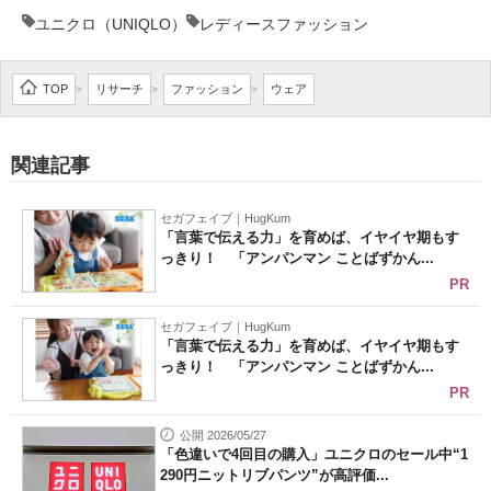
ユニクロ（UNIQLO）
レディースファッション
企業向けIT製品の総合サイト
IT製品の技術・比較・事例
TOP
リサーチ
ファッション
ウェア
>
>
>
製造業のIT導入・活用を支援
関連記事
モノづくり技術者専門サイト
エレクトロニクス専門サイト
セガフェイブ｜HugKum
「言葉で伝える力」を育めば、イヤイヤ期もす
っきり！ 「アンパンマン ことばずかん...
電子設計の基本と応用
PR
エネルギーの専門メディア
セガフェイブ｜HugKum
「言葉で伝える力」を育めば、イヤイヤ期もす
建設×テクノロジーの最前線
っきり！ 「アンパンマン ことばずかん...
PR
ちょっと気になるネットの話題
公開 2026/05/27
「色違いで4回目の購入」ユニクロのセール中“1
290円ニットリブパンツ”が高評価...