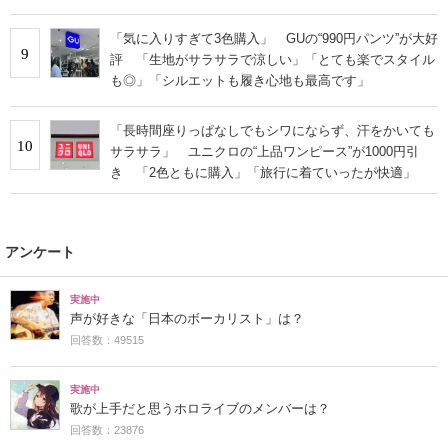
「気に入りすぎて3色購入」 GUの“990円パンツ”が大好
9
評 「生地がサラサラで涼しい」「とても楽でスタイル
も◎」「シルエットも履き心地も最高です」
「長時間座りっぱなしでもシワにならず、汗をかいても
10
サラサラ」 ユニクロの“上品ワンピース”が1000円引
き 「2色ともに購入」「旅行に着ていったが快適」
アンケート
実施中
声が好きな「日本のボーカリスト」は？
回答数：49515
実施中
歌が上手だと思うホロライブのメンバーは？
回答数：23876