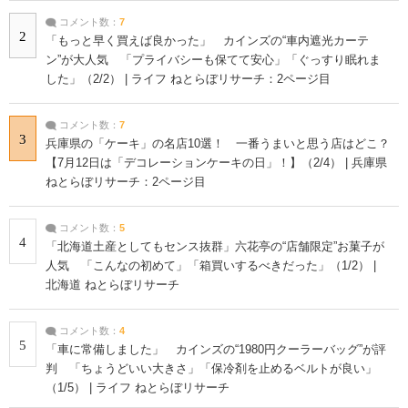
コメント数：
7
2
「もっと早く買えば良かった」 カインズの“車内遮光カーテ
ン”が大人気 「プライバシーも保てて安心」「ぐっすり眠れま
した」（2/2） | ライフ ねとらぼリサーチ：2ページ目
コメント数：
7
3
兵庫県の「ケーキ」の名店10選！ 一番うまいと思う店はどこ？
【7月12日は「デコレーションケーキの日」！】（2/4） | 兵庫県
ねとらぼリサーチ：2ページ目
コメント数：
5
4
「北海道土産としてもセンス抜群」六花亭の“店舗限定”お菓子が
人気 「こんなの初めて」「箱買いするべきだった」（1/2） |
北海道 ねとらぼリサーチ
コメント数：
4
5
「車に常備しました」 カインズの“1980円クーラーバッグ”が評
判 「ちょうどいい大きさ」「保冷剤を止めるベルトが良い」
（1/5） | ライフ ねとらぼリサーチ