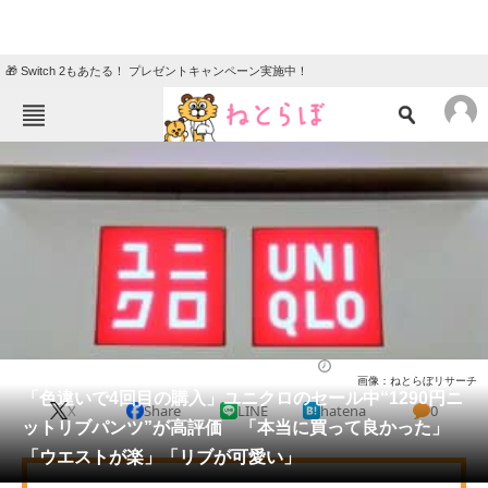
🎁 Switch 2もあたる！ プレゼントキャンペーン実施中！
ねとらぼメニュー
TOP
ニュース
エンタメ
クイズ
グルメ
地域
住まい
教育・育児
動物
リサーチ
ウェア
2026/05/27 07:20（公開）
画像：ねとらぼリサーチ
会員記事
「色違いで4回目の購入」ユニクロのセール中“1290円ニ
X
Share
LINE
hatena
0
ットリブパンツ”が高評価 「本当に買って良かった」
メディア
「ウエストが楽」「リブが可愛い」
注目記事を集めた総合ページ