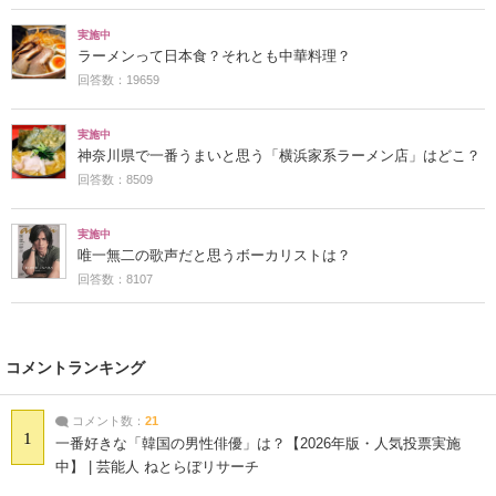
実施中
ラーメンって日本食？それとも中華料理？
回答数：19659
実施中
神奈川県で一番うまいと思う「横浜家系ラーメン店」はどこ？
回答数：8509
実施中
唯一無二の歌声だと思うボーカリストは？
回答数：8107
コメントランキング
コメント数：
21
1
一番好きな「韓国の男性俳優」は？【2026年版・人気投票実施
中】 | 芸能人 ねとらぼリサーチ