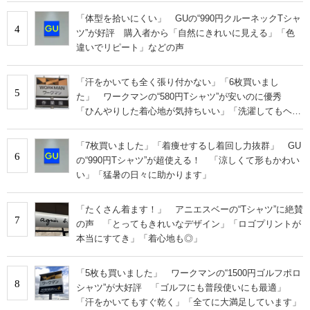
「体型を拾いにくい」 GUの“990円クルーネックTシャ
4
ツ”が好評 購入者から「自然にきれいに見える」「色
違いでリピート」などの声
「汗をかいても全く張り付かない」「6枚買いまし
5
た」 ワークマンの“580円Tシャツ”が安いのに優秀
「ひんやりした着心地が気持ちいい」「洗濯してもヘタ
らない」
「7枚買いました」「着痩せするし着回し力抜群」 GU
6
の“990円Tシャツ”が超使える！ 「涼しくて形もかわい
い」「猛暑の日々に助かります」
「たくさん着ます！」 アニエスベーの“Tシャツ”に絶賛
7
の声 「とってもきれいなデザイン」「ロゴプリントが
本当にすてき」「着心地も◎」
「5枚も買いました」 ワークマンの“1500円ゴルフポロ
8
シャツ”が大好評 「ゴルフにも普段使いにも最適」
「汗をかいてもすぐ乾く」「全てに大満足しています」