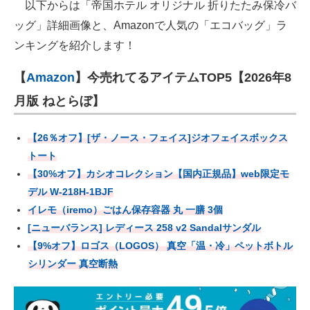
以下からは「帝国ホテル オリジナル 折りたたみ保冷バ
ッグ」詳細画像と、Amazonで人気の「エコバッグ」ラ
ンキングを紹介します！
【
Amazon
】今売れてるアイテムTOP5【2026年8
月版 ねとらぼ】
【26％オフ】[ザ・ノース・フェイス]ジオフェイスボックス
トート
【30%オフ】カシオコレクション【国内正規品】web限定モ
デル W-218H-1BJF
イレモ（iremo）ごはん保存容器 丸 一膳 3個
[ニューバランス] レディース 258 v2 Sandalサンダル
【9%オフ】ロゴス（LOGOS） 真空「温・冷」ペットボトル
シリンダー 真空断熱