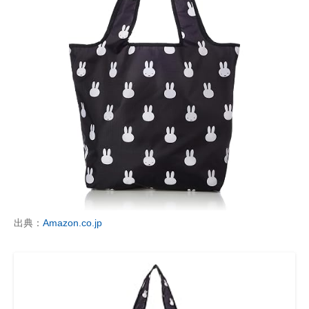
出典：
Amazon.co.jp