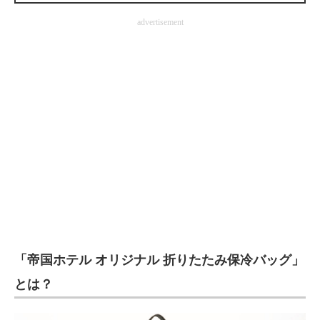
企業向けIT製品の総合サイト
advertisement
IT製品の技術・比較・事例
製造業のIT導入・活用を支援
モノづくり技術者専門サイト
エレクトロニクス専門サイト
電子設計の基本と応用
エネルギーの専門メディア
建設×テクノロジーの最前線
「帝国ホテル オリジナル 折りたたみ保冷バッグ」
ちょっと気になるネットの話題
とは？