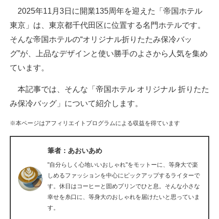
2025年11月3日に開業135周年を迎えた「帝国ホテル
ITの今と未来を見通す
東京」は、東京都千代田区に位置する名門ホテルです。
そんな帝国ホテルの“オリジナル折りたたみ保冷バッ
スマホと通信の最新トレンド
グ”が、上品なデザインと使い勝手のよさから人気を集め
進化するPCとデバイスの未来
ています。
好きが集まる 比べて選べる
本記事では、そんな「帝国ホテル オリジナル 折りたた
み保冷バッグ」について紹介します。
ビジネスと働き方のヒント
※本ページはアフィリエイトプログラムによる収益を得ています
AI活用のいまが分かる
企業ITのトレンドを詳説
筆者：あおいあめ
"自分らしく心地いいおしゃれ"をモットーに、等身大で楽
経営リーダーのコミュニティ
しめるファッションを中心にピックアップするライターで
す。休日はコーヒーと固めプリンでひと息。そんな小さな
マーケ×ITの今がよく分かる
幸せを糸口に、等身大のおしゃれを届けたいと思っていま
す。
ITエンジニア向け専門サイト