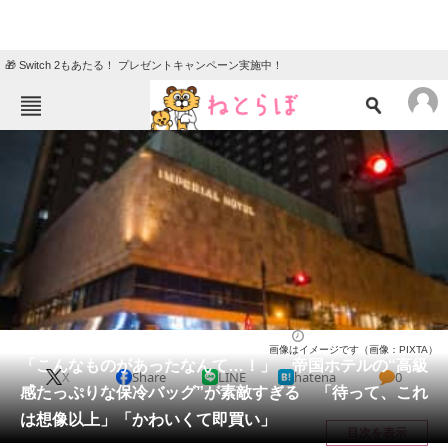
🎁 Switch 2もあたる！ プレゼントキャンペーン実施中！
ねとらぼメニュー
TOP
ニュース
エンタメ
クイズ
グルメ
地域
住まい
教育・育児
動物
リサーチ
バッグ
2026/05/31 13:30（公開）
画像はイメージです（画像：PIXTA）
会員記事
「こんなものがあったなんて…！」 帝国ホテルの“高級
X
Share
LINE
hatena
0
感たっぷりな保冷バッグ”が素敵すぎる 「待って、これ
メディア
は想像以上」「かわいくて即買い」
目次を表示
注目記事を集めた総合ページ