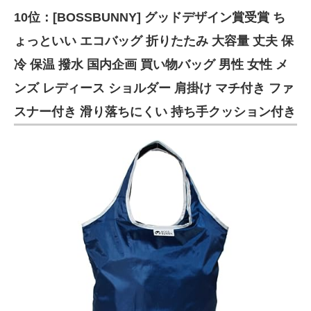
10位：[BOSSBUNNY] グッドデザイン賞受賞 ち
ITの今と未来を見通す
ょっといい エコバッグ 折りたたみ 大容量 丈夫 保
スマホと通信の最新トレンド
冷 保温 撥水 国内企画 買い物バッグ 男性 女性 メ
ンズ レディース ショルダー 肩掛け マチ付き ファ
進化するPCとデバイスの未来
スナー付き 滑り落ちにくい 持ち手クッション付き
好きが集まる 比べて選べる
ビジネスと働き方のヒント
AI活用のいまが分かる
企業ITのトレンドを詳説
経営リーダーのコミュニティ
マーケ×ITの今がよく分かる
ITエンジニア向け専門サイト