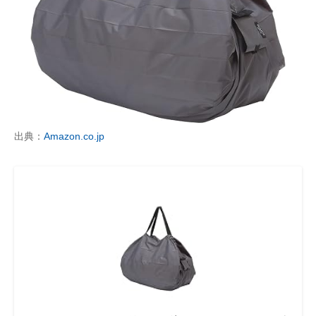
出典：
Amazon.co.jp