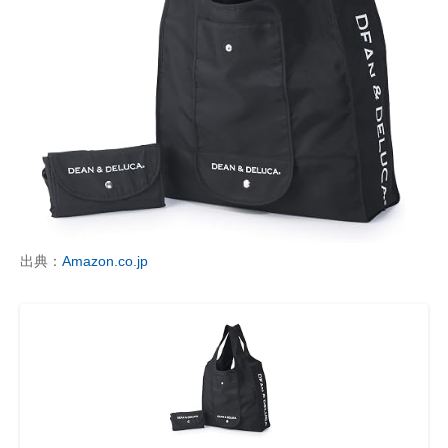
出典：
Amazon.co.jp