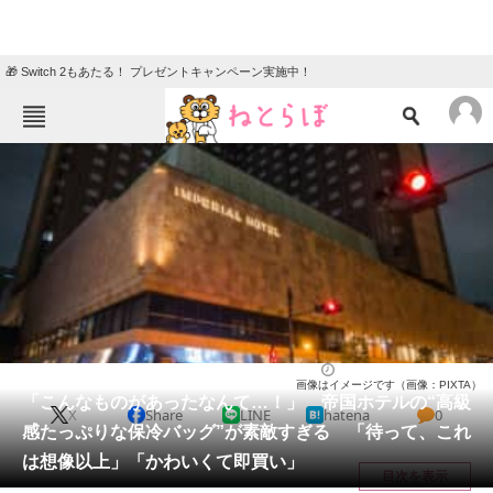
🎁 Switch 2もあたる！ プレゼントキャンペーン実施中！
ねとらぼメニュー
TOP
ニュース
エンタメ
クイズ
グルメ
地域
住まい
教育・育児
動物
リサーチ
バッグ
2026/05/31 13:30（公開）
画像はイメージです（画像：PIXTA）
会員記事
「こんなものがあったなんて…！」 帝国ホテルの“高級
X
Share
LINE
hatena
0
感たっぷりな保冷バッグ”が素敵すぎる 「待って、これ
メディア
は想像以上」「かわいくて即買い」
目次を表示
注目記事を集めた総合ページ