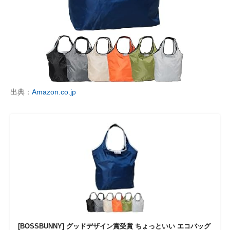
企業向けIT製品の総合サイト
IT製品の技術・比較・事例
製造業のIT導入・活用を支援
モノづくり技術者専門サイト
出典：
Amazon.co.jp
エレクトロニクス専門サイト
電子設計の基本と応用
エネルギーの専門メディア
建設×テクノロジーの最前線
ちょっと気になるネットの話題
[BOSSBUNNY] グッドデザイン賞受賞 ちょっといい エコバッグ