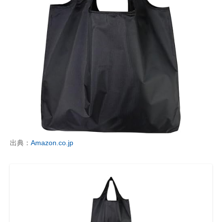
出典：
Amazon.co.jp