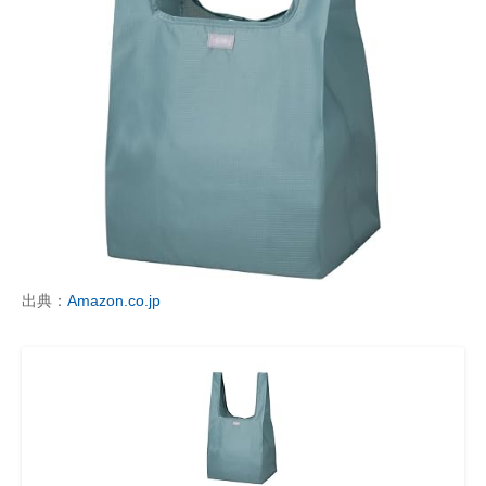
出典：
Amazon.co.jp