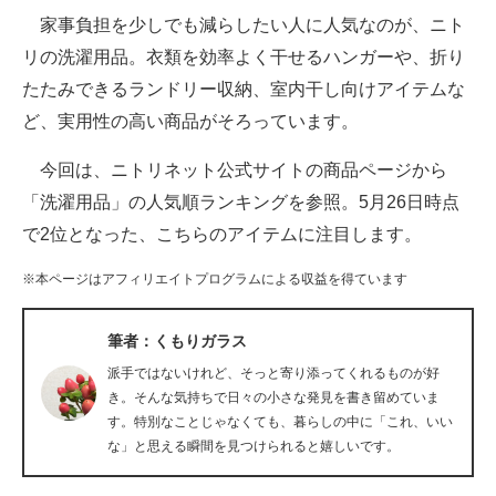
家事負担を少しでも減らしたい人に人気なのが、ニト
ITの今と未来を見通す
リの洗濯用品。衣類を効率よく干せるハンガーや、折り
たたみできるランドリー収納、室内干し向けアイテムな
スマホと通信の最新トレンド
ど、実用性の高い商品がそろっています。
進化するPCとデバイスの未来
今回は、ニトリネット公式サイトの商品ページから
好きが集まる 比べて選べる
「洗濯用品」の人気順ランキングを参照。5月26日時点
で2位となった、こちらのアイテムに注目します。
ビジネスと働き方のヒント
※本ページはアフィリエイトプログラムによる収益を得ています
AI活用のいまが分かる
企業ITのトレンドを詳説
筆者：くもりガラス
派手ではないけれど、そっと寄り添ってくれるものが好
経営リーダーのコミュニティ
き。そんな気持ちで日々の小さな発見を書き留めていま
す。特別なことじゃなくても、暮らしの中に「これ、いい
マーケ×ITの今がよく分かる
な」と思える瞬間を見つけられると嬉しいです。
ITエンジニア向け専門サイト