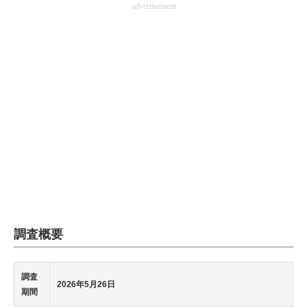
advertisement
企業向けIT製品の総合サイト
IT製品の技術・比較・事例
製造業のIT導入・活用を支援
モノづくり技術者専門サイト
エレクトロニクス専門サイト
電子設計の基本と応用
エネルギーの専門メディア
建設×テクノロジーの最前線
調査概要
ちょっと気になるネットの話題
調査
2026年5月26日
期間