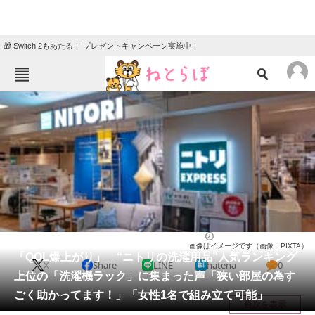
🎁 Switch 2もあたる！ プレゼントキャンペーン実施中！
ねとらぼメニュー
TOP
ニュース
エンタメ
クイズ
グルメ
地域
住まい
教育・育児
動物
リサーチ
ライフ
2026/05/31 10:20（公開）
画像はイメージです（画像：PIXTA）
会員記事
「QOL爆上がり」 “ニトリの洗濯用品”人気ランキング
X
Share
LINE
hatena
0
上位の「洗濯機ラック」に集まった声「狭い部屋の為す
メディア
ごく助かってます！」「女性1名で組み立て可能」
目次を表示
注目記事を集めた総合ページ