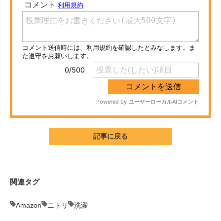
ITの今と未来を見通す
スマホと通信の最新トレンド
進化するPCとデバイスの未来
好きが集まる 比べて選べる
ビジネスと働き方のヒント
AI活用のいまが分かる
記事に戻る
企業ITのトレンドを詳説
経営リーダーのコミュニティ
関連タグ
マーケ×ITの今がよく分かる
Amazon
ニトリ
洗濯
ITエンジニア向け専門サイト