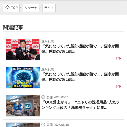
企業向けIT製品の総合サイト
TOP
リサーチ
ライフ
>
>
IT製品の技術・比較・事例
関連記事
製造業のIT導入・活用を支援
森永乳業
モノづくり技術者専門サイト
「気になっていた認知機能が菌で…」森永が開
発。感動の70代続出
エレクトロニクス専門サイト
PR
電子設計の基本と応用
森永乳業
「気になっていた認知機能が菌で…」森永が開
発。感動の70代続出
エネルギーの専門メディア
PR
建設×テクノロジーの最前線
公開 2026/05/31
「QOL爆上がり」 “ニトリの洗濯用品”人気ラ
ちょっと気になるネットの話題
ンキング上位の「洗濯機ラック」に集...
公開 2026/06/16