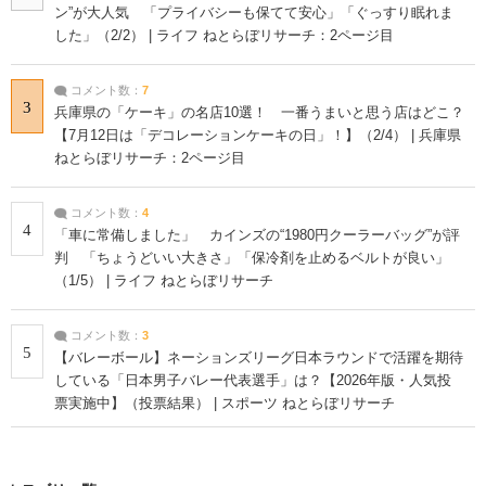
ン”が大人気 「プライバシーも保てて安心」「ぐっすり眠れま
した」（2/2） | ライフ ねとらぼリサーチ：2ページ目
コメント数：
7
3
兵庫県の「ケーキ」の名店10選！ 一番うまいと思う店はどこ？
【7月12日は「デコレーションケーキの日」！】（2/4） | 兵庫県
ねとらぼリサーチ：2ページ目
コメント数：
4
4
「車に常備しました」 カインズの“1980円クーラーバッグ”が評
判 「ちょうどいい大きさ」「保冷剤を止めるベルトが良い」
（1/5） | ライフ ねとらぼリサーチ
コメント数：
3
5
【バレーボール】ネーションズリーグ日本ラウンドで活躍を期待
している「日本男子バレー代表選手」は？【2026年版・人気投
票実施中】（投票結果） | スポーツ ねとらぼリサーチ