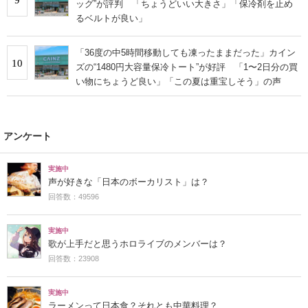
ッグ”が評判 「ちょうどいい大きさ」「保冷剤を止め
るベルトが良い」
「36度の中5時間移動しても凍ったままだった」カイン
10
ズの“1480円大容量保冷トート”が好評 「1〜2日分の買
い物にちょうど良い」「この夏は重宝しそう」の声
アンケート
実施中
声が好きな「日本のボーカリスト」は？
回答数：49596
実施中
歌が上手だと思うホロライブのメンバーは？
回答数：23908
実施中
ラーメンって日本食？それとも中華料理？