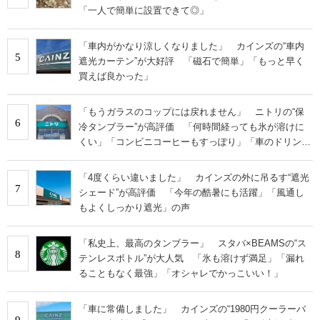
「一人で簡単に設置できて◎」
「車内がかなり涼しくなりました」 カインズの“車内
5
遮光カーテン”が大好評 「磁石で簡単」「もっと早く
買えば良かった」
「もうガラスのコップには戻れません」 ニトリの“保
6
冷タンブラー”が高評価 「何時間経っても氷が溶けに
くい」「コンビニコーヒーもすっぽり」「車のドリンク
ホルダーに立てやすい」
「4度くらい違いました」 カインズの外に吊るす“遮光
7
シェード”が高評価 「今年の酷暑にも活躍」「風通し
もよくしっかり遮光」の声
「私史上、最高のタンブラー」 スタバ×BEAMSの“ス
8
テンレスボトル”が大人気 「氷も溶けず満足」「漏れ
ることもなく最強」「オシャレでかっこいい！」
「車に常備しました」 カインズの“1980円クーラーバ
9