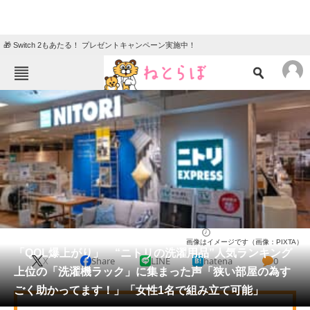
🎁 Switch 2もあたる！ プレゼントキャンペーン実施中！
ねとらぼメニュー
TOP
ニュース
エンタメ
クイズ
グルメ
地域
住まい
教育・育児
動物
リサーチ
ライフ
2026/05/31 10:20（公開）
画像はイメージです（画像：PIXTA）
会員記事
「QOL爆上がり」 “ニトリの洗濯用品”人気ランキング
X
Share
LINE
hatena
0
上位の「洗濯機ラック」に集まった声「狭い部屋の為す
メディア
ごく助かってます！」「女性1名で組み立て可能」
注目記事を集めた総合ページ