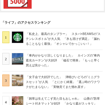
「ライフ」のアクセスランキング
「私史上、最高のタンブラー」 スタバ×BEAMSの“ス
1
テンレスボトル”が大人気 「氷も溶けず満足」「漏れ
ることもなく最強」「オシャレでかっこいい！」
「車内がかなり涼しくなりました」 カインズの“車内
2
遮光カーテン”が大好評 「磁石で簡単」「もっと早く
買えば良かった」
「女子会で大好評でした」 津軽びいどろの“ミニグラ
3
スセット”が人気 「とにかく綺麗」「選ぶ時のワクワ
クがたまらない」「実物見てまた惚れ直す」
「雑草は生えてこず見た目もおしゃれ」 山善の“防草
4
シート付きマット”が好評 「かなり庭がスッキリ」