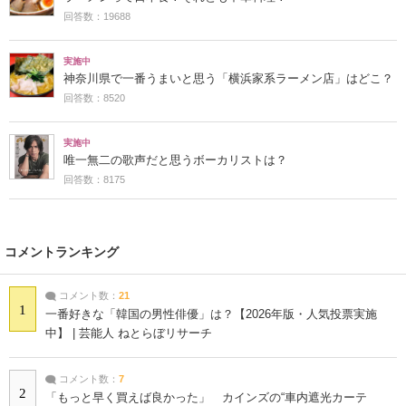
回答数：19688
実施中
神奈川県で一番うまいと思う「横浜家系ラーメン店」はどこ？
回答数：8520
実施中
唯一無二の歌声だと思うボーカリストは？
回答数：8175
コメントランキング
コメント数：
21
1
一番好きな「韓国の男性俳優」は？【2026年版・人気投票実施
中】 | 芸能人 ねとらぼリサーチ
コメント数：
7
2
「もっと早く買えば良かった」 カインズの“車内遮光カーテ