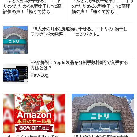
「ふとんが4枚干せる」 ニト
「ふとんが4枚干せる」 ニトリ
リの“たためるX型物干し”に高
の“たためるX型物干し”に高評
評価の声！「軽くて持ち...
価の声！「軽くて持ち...
「5人分の1回の洗濯物は干せる」ニトリの“物干し
ラック”が大好評！ 「コンパクト...
FPが解説！Apple製品を分割手数料0円で入手する
方法とは？
Fav-Log
「え、こんなセールやってた
「5人分の1回の洗濯物は干せ