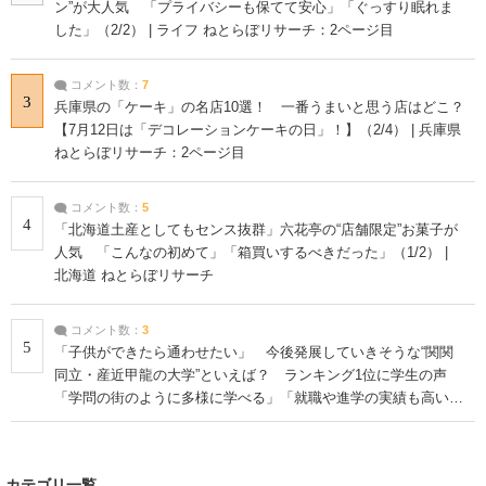
ン”が大人気 「プライバシーも保てて安心」「ぐっすり眠れま
した」（2/2） | ライフ ねとらぼリサーチ：2ページ目
コメント数：
7
3
兵庫県の「ケーキ」の名店10選！ 一番うまいと思う店はどこ？
【7月12日は「デコレーションケーキの日」！】（2/4） | 兵庫県
ねとらぼリサーチ：2ページ目
コメント数：
5
4
「北海道土産としてもセンス抜群」六花亭の“店舗限定”お菓子が
人気 「こんなの初めて」「箱買いするべきだった」（1/2） |
北海道 ねとらぼリサーチ
コメント数：
3
5
「子供ができたら通わせたい」 今後発展していきそうな“関関
同立・産近甲龍の大学”といえば？ ランキング1位に学生の声
「学問の街のように多様に学べる」「就職や進学の実績も高い」
| 大学 ねとらぼリサーチ
カテゴリ一覧