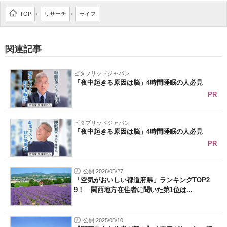
企業向けIT製品の総合サイト
TOP
リサーチ
ライフ
>
>
IT製品の技術・比較・事例
関連記事
製造業のIT導入・活用を支援
ビタブリッドジャパン
モノづくり技術者専門サイト
「夜中起きる原因は脳」4時間睡眠の人必見
PR
エレクトロニクス専門サイト
電子設計の基本と応用
ビタブリッドジャパン
「夜中起きる原因は脳」4時間睡眠の人必見
エネルギーの専門メディア
PR
建設×テクノロジーの最前線
公開 2026/05/27
「空気がおいしい都道府県」ランキングTOP2
ちょっと気になるネットの話題
9！ 関西地方在住者に聞いた第1位は...
公開 2025/08/10