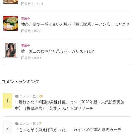
回答数：19629
実施中
神奈川県で一番うまいと思う「横浜家系ラーメン店」はどこ？
回答数：8502
実施中
唯一無二の歌声だと思うボーカリストは？
回答数：8067
コメントランキング
コメント数：
20
1
一番好きな「韓国の男性俳優」は？【2026年版・人気投票実施
中】（投票結果） | 芸能人 ねとらぼリサーチ
コメント数：
7
2
「もっと早く買えば良かった」 カインズの“車内遮光カーテ