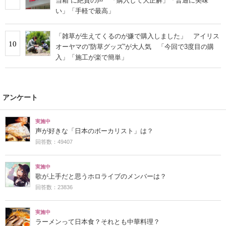
当箱”に絶賛の声 「購入して大正解」「普通に美味
い」「手軽で最高」
「雑草が生えてくるのが嫌で購入しました」 アイリス
10
オーヤマの“防草グッズ”が大人気 「今回で3度目の購
入」「施工が楽で簡単」
アンケート
実施中
声が好きな「日本のボーカリスト」は？
回答数：49407
実施中
歌が上手だと思うホロライブのメンバーは？
回答数：23836
実施中
ラーメンって日本食？それとも中華料理？