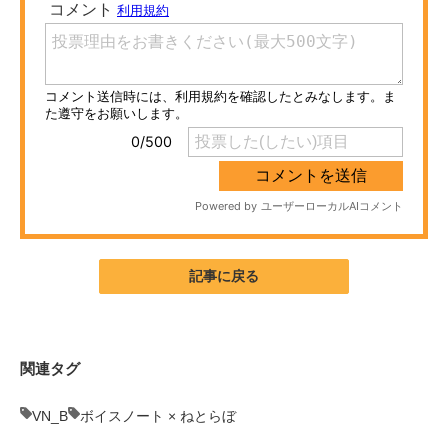
ITの今と未来を見通す
スマホと通信の最新トレンド
進化するPCとデバイスの未来
好きが集まる 比べて選べる
ビジネスと働き方のヒント
AI活用のいまが分かる
記事に戻る
企業ITのトレンドを詳説
経営リーダーのコミュニティ
関連タグ
マーケ×ITの今がよく分かる
VN_B
ボイスノート × ねとらぼ
ITエンジニア向け専門サイト