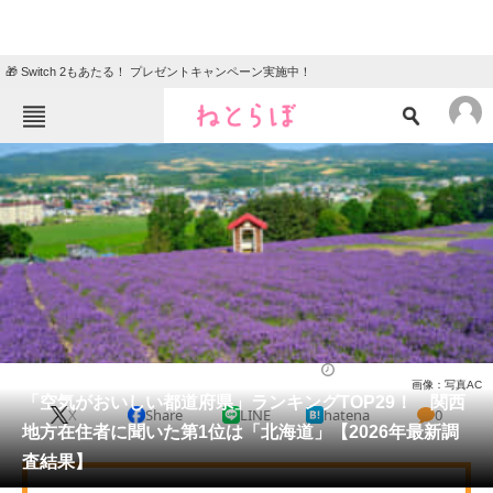
🎁 Switch 2もあたる！ プレゼントキャンペーン実施中！
ねとらぼメニュー
TOP
ニュース
エンタメ
クイズ
グルメ
地域
住まい
教育・育児
動物
リサーチ
ライフ
2026/05/27 18:20（公開）
画像：写真AC
会員記事
「空気がおいしい都道府県」ランキングTOP29！ 関西
X
Share
LINE
hatena
0
地方在住者に聞いた第1位は「北海道」【2026年最新調
メディア
査結果】
注目記事を集めた総合ページ