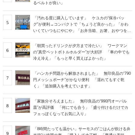
るベルトが良い」
「汚れる度に購入しています」 ケユカの“保冷バッ
5
グ”が便利→コンパクトで「ちょうど良かった」「かわ
いくていつもにやにや」「お弁当箱、お箸、おやつを入
れるのに十分」
「朝買ったドリンクが夕方まで冷たい」 ワークマン
6
の“真空ペットボトルホルダー”が大好評 「車の中でも
冷え冷え」「もっと早く買えばよかった」
「ハンカチ問題から解放されました」 無印良品の“790
7
円メッシュポーチ”がかなり便利 「濡れてもすぐ乾
く」「追加購入を考えています」
「家族分そろえました」 無印良品の“990円オーバル
8
皿”が高評価 「何にでも合う」「盛り付けるだけでカ
フェっぽくなってお気に入り」
「8時間たっても温かい」サーモスの“ごはんが炊ける弁
9