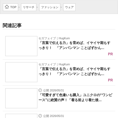
企業向けIT製品の総合サイト
TOP
リサーチ
ファッション
ウェア
>
>
>
IT製品の技術・比較・事例
関連記事
製造業のIT導入・活用を支援
セガフェイブ｜HugKum
モノづくり技術者専門サイト
「言葉で伝える力」を育めば、イヤイヤ期もす
っきり！ 「アンパンマン ことばずかん...
エレクトロニクス専門サイト
PR
電子設計の基本と応用
セガフェイブ｜HugKum
「言葉で伝える力」を育めば、イヤイヤ期もす
っきり！ 「アンパンマン ことばずかん...
エネルギーの専門メディア
PR
建設×テクノロジーの最前線
公開 2026/05/31
「可愛すぎて色違いも購入」ユニクロの“ワンピ
ちょっと気になるネットの話題
ース”に絶賛の声！「着る前より着た後...
公開 2026/05/31