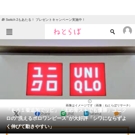
🎁 Switch 2もあたる！ プレゼントキャンペーン実施中！
ねとらぼメニュー
TOP
ニュース
エンタメ
クイズ
グルメ
地域
住まい
教育・育児
動物
リサーチ
ウェア
2026/05/27 18:50（公開）
画像はイメージです（画像：ねとらぼリサーチ）
会員記事
「もう１着追加でリピ」「太め骨ストでも優勝」ユニク
X
Share
LINE
hatena
0
ロの“洗えるポロワンピース”が大好評「シワにならずよ
メディア
く伸びて動きやすい」
注目記事を集めた総合ページ