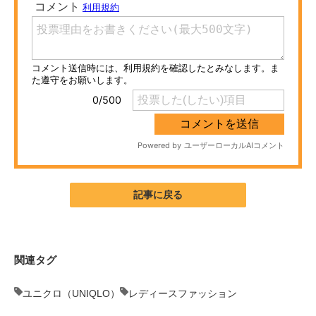
ITの今と未来を見通す
スマホと通信の最新トレンド
進化するPCとデバイスの未来
好きが集まる 比べて選べる
ビジネスと働き方のヒント
AI活用のいまが分かる
記事に戻る
企業ITのトレンドを詳説
経営リーダーのコミュニティ
関連タグ
マーケ×ITの今がよく分かる
ユニクロ（UNIQLO）
レディースファッション
ITエンジニア向け専門サイト