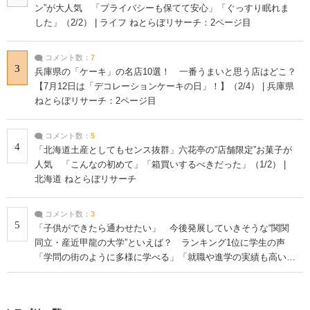
ン”が大人気 「プライバシーも保てて安心」「ぐっすり眠れま
した」（2/2） | ライフ ねとらぼリサーチ：2ページ目
コメント数：
7
3
兵庫県の「ケーキ」の名店10選！ 一番うまいと思う店はどこ？
【7月12日は「デコレーションケーキの日」！】（2/4） | 兵庫県
ねとらぼリサーチ：2ページ目
コメント数：
5
4
「北海道土産としてもセンス抜群」六花亭の“店舗限定”お菓子が
人気 「こんなの初めて」「箱買いするべきだった」（1/2） |
北海道 ねとらぼリサーチ
コメント数：
3
5
「子供ができたら通わせたい」 今後発展していきそうな“関関
同立・産近甲龍の大学”といえば？ ランキング1位に学生の声
「学問の街のように多様に学べる」「就職や進学の実績も高い」
| 大学 ねとらぼリサーチ