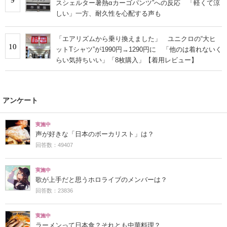
スシェルター暑熱αカーゴパンツ”への反応 「軽くて涼
しい」一方、耐久性を心配する声も
「エアリズムから乗り換えました」 ユニクロの“大ヒ
10
ットTシャツ”が1990円→1290円に 「他のは着れないく
らい気持ちいい」「8枚購入」【着用レビュー】
アンケート
実施中
声が好きな「日本のボーカリスト」は？
回答数：49407
実施中
歌が上手だと思うホロライブのメンバーは？
回答数：23836
実施中
ラーメンって日本食？それとも中華料理？