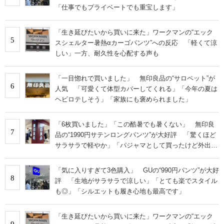
「仕事でもプライベートでも重宝します」
「生き延びたいから買いに来た」ワークマンの“エック
5
スシェルター暑熱αカーゴパンツ”への反応 「軽くて涼
しい」一方、耐久性を心配する声も
「一目惚れで買いました」 無印良品の“サロペット”が
6
人気 「可愛くて体型カバーしてくれる」「今年の夏は
ヘビロテしそう」「家族にも褒められました」
「6枚買いました」「この酷暑でも暑くない」 無印良
7
品の“1990円サテンロングパンツ”が大好評 「驚くほど
サラサラで軽やか」「パジャマとして買ったけど外出用
にした」
「気に入りすぎて3色購入」 GUの“990円パンツ”が大好
8
評 「生地がサラサラで涼しい」「とても楽でスタイル
も◎」「シルエットも履き心地も最高です」
「生き延びたいから買いに来た」ワークマンの“エック
9