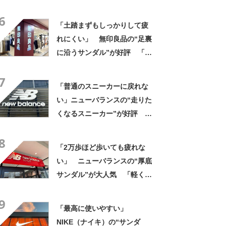
評 「履いていてとても心地
6
よい」「カジュアルにもキレ
「土踏まずもしっかりして疲
イめにも合う」
れにくい」 無印良品の“足裏
に沿うサンダル”が好評 「履
き心地が良い」「出しっぱな
7
しでも悪目立ちしません」の
「普通のスニーカーに戻れな
声
い」ニューバランスの“走りた
くなるスニーカー”が好評
「3足目」「雲の上を歩くよ
8
う」「自然と前に足が出る」
「2万歩ほど歩いても疲れな
い」 ニューバランスの“厚底
サンダル”が大人気 「軽くて
ふかふか」「どこまでも歩け
9
そう」「さすがニューバラン
「最高に使いやすい」
ス」
NIKE（ナイキ）の“サンダ