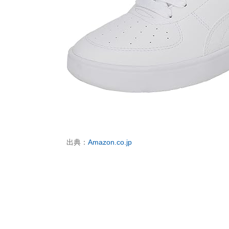
出典：
Amazon.co.jp