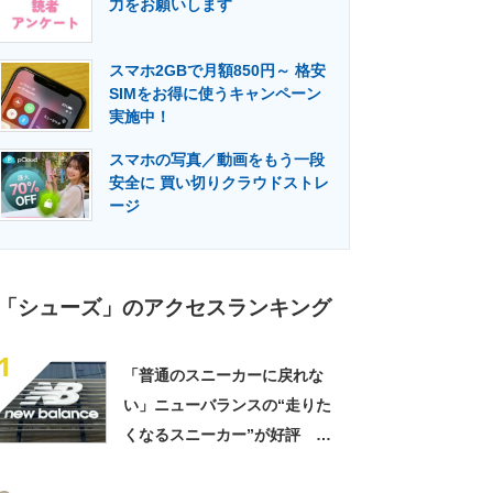
力をお願いします
門メディア
建設×テクノロジーの最前線
スマホ2GBで月額850円～ 格安
SIMをお得に使うキャンペーン
実施中！
スマホの写真／動画をもう一段
安全に 買い切りクラウドストレ
ージ
「シューズ」のアクセスランキング
1
「普通のスニーカーに戻れな
い」ニューバランスの“走りた
くなるスニーカー”が好評
「3足目」「雲の上を歩くよ