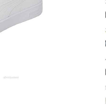
advertisement