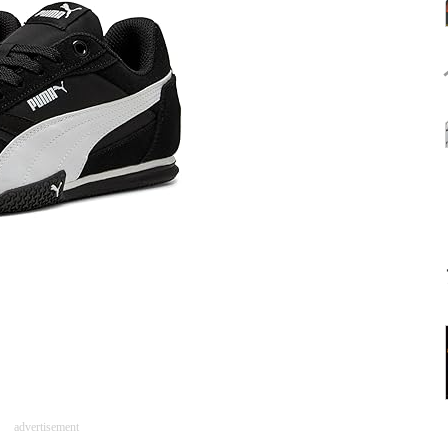
advertisement