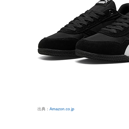
出典：
Amazon.co.jp