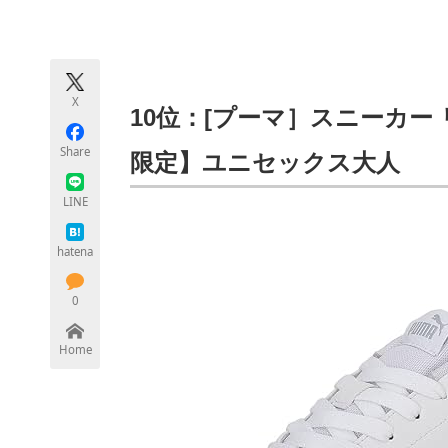
モノづくり技術者専門サイト
エレクトロ
X
ちょっと気になるネットの話題
10位：[プーマ］スニーカー リ
Share
限定】ユニセックス大人
LINE
hatena
0
Home