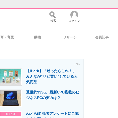
検索
ログイン
教育・育児
動物
リサーチ
会員記事
バイスの未来
好きが集まる 比べて選べる
- PR -
【iHerb】「迷ったらこれ！」
コミュニティ
マーケ×ITの今がよく分かる
みんなが"リピ買い"している人
気商品
重量約999g、最新CPU搭載のビ
・活用を支援
ジネスPCの実力は？
ねとらぼ 読者アンケートにご協