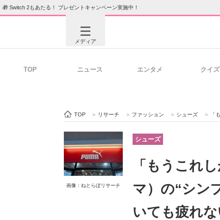
🎁 Switch 2もあたる！ プレゼントキャンペーン実施中！
メディア
TOP
ニュース
エンタメ
クイズ
注目記事を集めた総合ページ
ITの今
TOP
>
リサーチ
>
ファッション
>
シューズ
>
「も
ビジネスと働き方のヒント
AI活用
シューズ
「もうこれし
ITエンジニア向け専門サイト
企業向けI
マ）の“シン
画像：ねとらぼリサーチ
いても疲れな