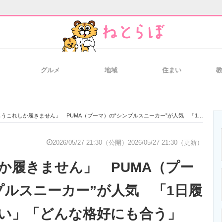
グルメ
地域
住まい
と未来を見通す
スマホと通信の最新トレンド
進化するPCとデ
うこれしか履きません」 PUMA（プーマ）の“シンプルスニーカー”が人気 「1日履いても疲れない」「どんな格好にも合う」
のいまが分かる
企業ITのトレンドを詳説
経営リーダーの
2026/05/27 21:30（公開）
2026/05/27 21:30（更新）
か履きません」 PUMA（プー
T製品の総合サイト
IT製品の技術・比較・事例
製造業のIT導入
プルスニーカー”が人気 「1日履
い」「どんな格好にも合う」