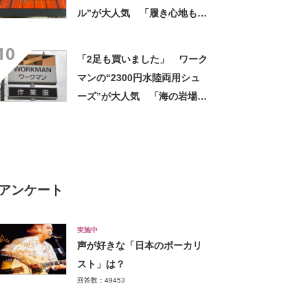
ル”が大人気 「履き心地もク
ッション性も◎」「サンダル
10
で走れるなんて感動」
「2足も買いました」 ワーク
マンの“2300円水陸両用シュ
ーズ”が大人気 「海の岩場で
使用」「水に濡れてもすぐに
乾く」
アンケート
実施中
声が好きな「日本のボーカリ
スト」は？
回答数：49453