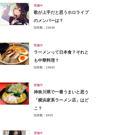
実施中
歌が上手だと思うホロライブ
のメンバーは？
回答数：23836
実施中
ラーメンって日本食？それと
も中華料理？
回答数：19640
実施中
神奈川県で一番うまいと思う
「横浜家系ラーメン店」はど
こ？
回答数：8505
実施中