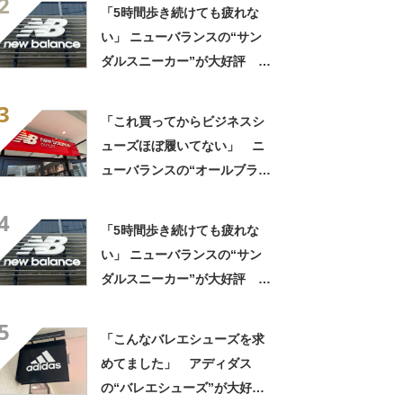
2
う」「自然と前に足が出る」
「5時間歩き続けても疲れな
い」 ニューバランスの“サン
ダルスニーカー”が大好評
「スニーカーより涼しく快
3
適」「今までの中で一番足が
「これ買ってからビジネスシ
楽です」
ューズほぼ履いてない」 ニ
ューバランスの“オールブラッ
ク防水スニーカー”が好評
4
「雨でも蒸れずに快適」「服
「5時間歩き続けても疲れな
を選ばないので重宝」などの
い」 ニューバランスの“サン
声
ダルスニーカー”が大好評
「スニーカーより涼しく快
5
適」「今までの中で一番足が
「こんなバレエシューズを求
楽です」
めてました」 アディダス
の“バレエシューズ”が大好