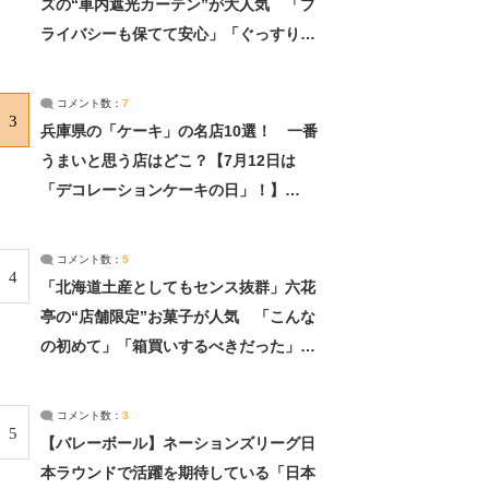
ズの“車内遮光カーテン”が大人気 「プ
ライバシーも保てて安心」「ぐっすり眠
れました」（2/2） | ライフ ねとらぼリ
サーチ：2ページ目
コメント数：
7
3
兵庫県の「ケーキ」の名店10選！ 一番
うまいと思う店はどこ？【7月12日は
「デコレーションケーキの日」！】
（2/4） | 兵庫県 ねとらぼリサーチ：2ペ
ージ目
コメント数：
5
4
「北海道土産としてもセンス抜群」六花
亭の“店舗限定”お菓子が人気 「こんな
の初めて」「箱買いするべきだった」
（1/2） | 北海道 ねとらぼリサーチ
コメント数：
3
5
【バレーボール】ネーションズリーグ日
本ラウンドで活躍を期待している「日本