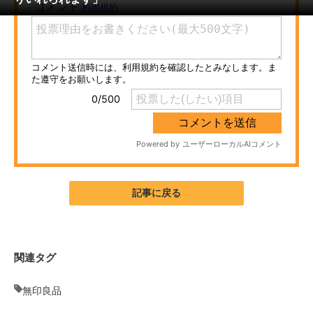
ITの今と未来を見通す
スマホと通信の最新トレンド
進化するPCとデバイスの未来
好きが集まる 比べて選べる
ビジネスと働き方のヒント
AI活用のいまが分かる
記事に戻る
企業ITのトレンドを詳説
経営リーダーのコミュニティ
関連タグ
マーケ×ITの今がよく分かる
無印良品
ITエンジニア向け専門サイト