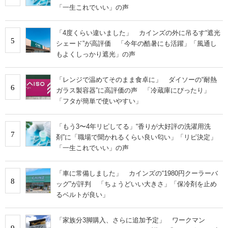
「一生これでいい」の声
「4度くらい違いました」 カインズの外に吊るす“遮光
5
シェード”が高評価 「今年の酷暑にも活躍」「風通し
もよくしっかり遮光」の声
「レンジで温めてそのまま食卓に」 ダイソーの“耐熱
6
ガラス製容器”に高評価の声 「冷蔵庫にぴったり」
「フタが簡単で使いやすい」
「もう3〜4年リピしてる」“香りが大好評の洗濯用洗
7
剤”に「職場で聞かれるくらい良い匂い」「リピ決定」
「一生これでいい」の声
「車に常備しました」 カインズの“1980円クーラーバ
8
ッグ”が評判 「ちょうどいい大きさ」「保冷剤を止め
るベルトが良い」
「家族分3脚購入、さらに追加予定」 ワークマン
9