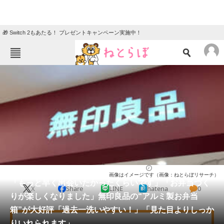
🎁 Switch 2もあたる！ プレゼントキャンペーン実施中！
ねとらぼメニュー
TOP
ニュース
エンタメ
クイズ
グルメ
地域
住まい
教育・育児
動物
リサーチ
ライフ
2026/05/31 12:50（公開）
画像はイメージです（画像：ねとらぼリサーチ）
会員記事
「もっと早く出会いたかったくらいです」「お弁当づく
X
Share
LINE
hatena
0
りが楽しくなりました」無印良品の“アルミ製お弁当
メディア
箱”が大好評「過去一洗いやすい！」「見た目よりしっか
りいれられます」
注目記事を集めた総合ページ