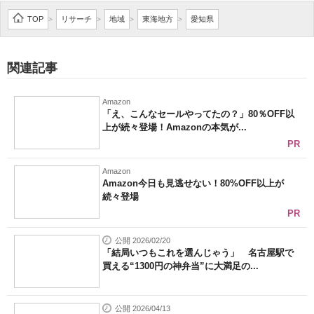
企業向けIT製品の総合サイト
TOP
リサーチ
地域
東海地方
愛知県
>
>
>
>
IT製品の技術・比較・事例
関連記事
製造業のIT導入・活用を支援
Amazon
モノづくり技術者専門サイト
「え、こんなセールやってたの？」80％OFF以
上が続々登場！Amazonの本気が...
エレクトロニクス専門サイト
PR
電子設計の基本と応用
Amazon
Amazon今日も見逃せない！80%OFF以上が
続々登場
エネルギーの専門メディア
PR
建設×テクノロジーの最前線
公開 2026/02/20
「結局いつもこれを選んじゃう」 名古屋駅で
ちょっと気になるネットの話題
買える“1300円の神弁当”に大満足の...
公開 2026/04/13