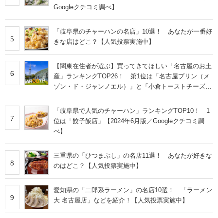
Googleクチコミ調べ】
「岐阜県のチャーハンの名店」10選！ あなたが一番好
5
きな店はどこ？【人気投票実施中】
【関東在住者が選ぶ】買ってきてほしい「名古屋のお土
6
産」ランキングTOP26！ 第1位は「名古屋プリン（メ
ゾン・ド・ジャンノエル）」と「小倉トーストチーズケ
ーキ（東海寿）」【2026年最新調査結果】
「岐阜県で人気のチャーハン」ランキングTOP10！ 1
7
位は「餃子飯店」【2024年6月版／Googleクチコミ調
べ】
三重県の「ひつまぶし」の名店11選！ あなたが好きな
8
のはどこ？【人気投票実施中】
愛知県の「二郎系ラーメン」の名店10選！ 「ラーメン
9
大 名古屋店」などを紹介！【人気投票実施中】