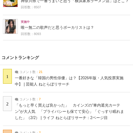
神奈川県で一番うまいと思う「横浜家系ラーメン店」はどこ？
回答数：8507
実施中
唯一無二の歌声だと思うボーカリストは？
回答数：8093
コメントランキング
コメント数：
21
1
一番好きな「韓国の男性俳優」は？【2026年版・人気投票実施
中】 | 芸能人 ねとらぼリサーチ
コメント数：
7
2
「もっと早く買えば良かった」 カインズの“車内遮光カーテ
ン”が大人気 「プライバシーも保てて安心」「ぐっすり眠れま
した」（2/2） | ライフ ねとらぼリサーチ：2ページ目
コメント数：
7