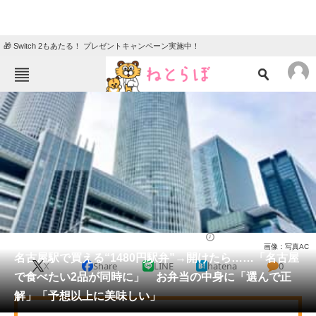
🎁 Switch 2もあたる！ プレゼントキャンペーン実施中！
ねとらぼメニュー
TOP
ニュース
エンタメ
クイズ
グルメ
地域
住まい
教育・育児
動物
リサーチ
愛知県
2026/05/30 08:10（公開）
画像：写真AC
会員記事
名古屋駅で買える“1480円駅弁”→開けたら……「名古屋
X
Share
LINE
hatena
0
で食べたい2品が同時に」 お弁当の中身に「選んで正
メディア
解」「予想以上に美味しい」
注目記事を集めた総合ページ