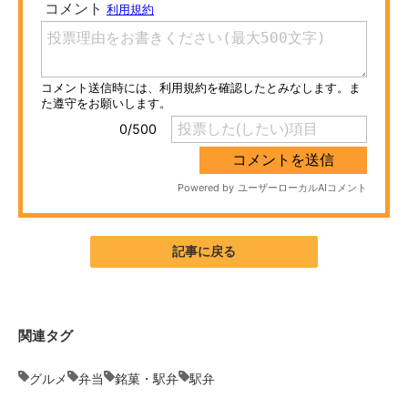
ITの今と未来を見通す
スマホと通信の最新トレンド
進化するPCとデバイスの未来
好きが集まる 比べて選べる
ビジネスと働き方のヒント
AI活用のいまが分かる
記事に戻る
企業ITのトレンドを詳説
経営リーダーのコミュニティ
関連タグ
マーケ×ITの今がよく分かる
グルメ
弁当
銘菓・駅弁
駅弁
ITエンジニア向け専門サイト