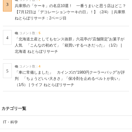
3
兵庫県の「ケーキ」の名店10選！ 一番うまいと思う店はどこ？
【7月12日は「デコレーションケーキの日」！】（2/4） | 兵庫県
ねとらぼリサーチ：2ページ目
コメント数：
5
4
「北海道土産としてもセンス抜群」六花亭の“店舗限定”お菓子が
人気 「こんなの初めて」「箱買いするべきだった」（1/2） |
北海道 ねとらぼリサーチ
コメント数：
4
5
「車に常備しました」 カインズの“1980円クーラーバッグ”が評
判 「ちょうどいい大きさ」「保冷剤を止めるベルトが良い」
（1/5） | ライフ ねとらぼリサーチ
カテゴリ一覧
IT・科学