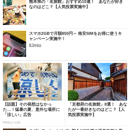
熊本県の「名旅館」おすすめ10選！ あなたが好き
なのはどこ？【人気投票実施中】
スマホ2GBで月額850円～ 格安SIMをお得に使うキ
ャンペーン実施中！
IIJmio
【話題】その発想はなかっ
「京都府の名旅館」8選！ あな
た…！猛暑の夏、意外な場所に
たが一番好きなのはどこ？【人
「涼しい」広告
気投票実施中】
PR(ねとらぼ)