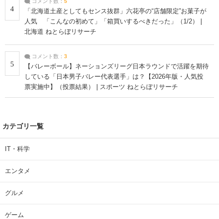
コメント数：
5
4
「北海道土産としてもセンス抜群」六花亭の“店舗限定”お菓子が
人気 「こんなの初めて」「箱買いするべきだった」（1/2） |
北海道 ねとらぼリサーチ
コメント数：
3
5
【バレーボール】ネーションズリーグ日本ラウンドで活躍を期待
している「日本男子バレー代表選手」は？【2026年版・人気投
票実施中】（投票結果） | スポーツ ねとらぼリサーチ
カテゴリ一覧
IT・科学
エンタメ
グルメ
ゲーム