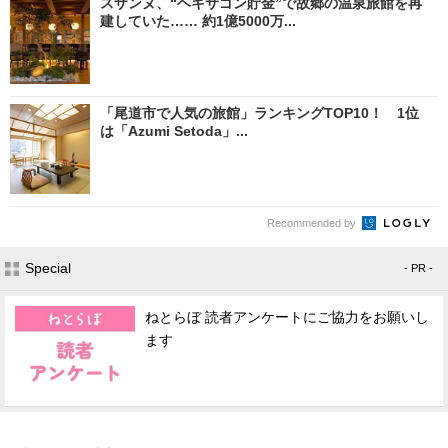
スザンヌ、“ヘキサゴン貯金”で故郷の温泉旅館を再
建していた…… 約1億5000万...
「尾道市で人気の旅館」ランキングTOP10！ 1位
は「Azumi Setoda」...
Recommended by
Special
- PR -
ねとらぼ 読者アンケートにご協力をお願いし
ます