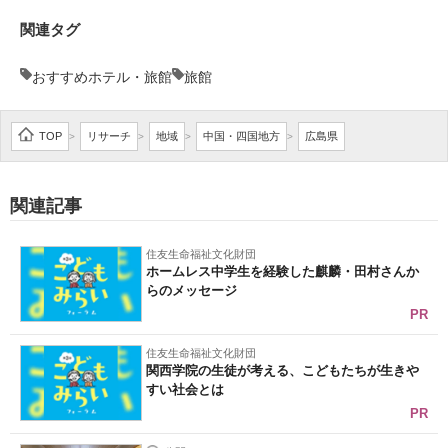
企業向けIT製品の総合サイト
関連タグ
IT製品の技術・比較・事例
おすすめホテル・旅館
旅館
製造業のIT導入・活用を支援
TOP
リサーチ
地域
中国・四国地方
広島県
>
>
>
>
モノづくり技術者専門サイト
エレクトロニクス専門サイト
関連記事
電子設計の基本と応用
住友生命福祉文化財団
ホームレス中学生を経験した麒麟・田村さんか
エネルギーの専門メディア
らのメッセージ
PR
建設×テクノロジーの最前線
住友生命福祉文化財団
ちょっと気になるネットの話題
関西学院の生徒が考える、こどもたちが生きや
すい社会とは
PR