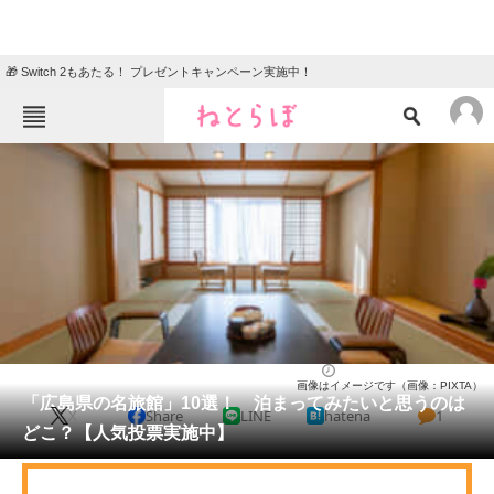
🎁 Switch 2もあたる！ プレゼントキャンペーン実施中！
ねとらぼメニュー
TOP
ニュース
エンタメ
クイズ
グルメ
地域
住まい
教育・育児
動物
リサーチ
広島県
2026/05/31 13:05（公開）
画像はイメージです（画像：PIXTA）
会員記事
「広島県の名旅館」10選！ 泊まってみたいと思うのは
X
Share
LINE
hatena
1
どこ？【人気投票実施中】
メディア
注目記事を集めた総合ページ