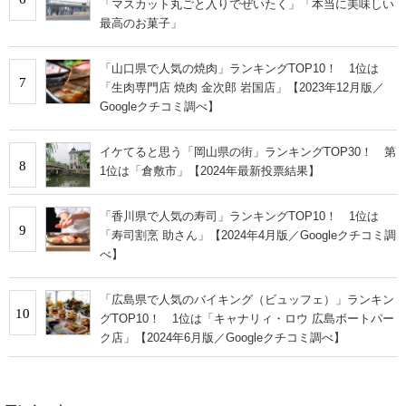
「マスカット丸ごと入りでぜいたく」「本当に美味しい
最高のお菓子」
「山口県で人気の焼肉」ランキングTOP10！ 1位は
7
「生肉専門店 焼肉 金次郎 岩国店」【2023年12月版／
Googleクチコミ調べ】
イケてると思う「岡山県の街」ランキングTOP30！ 第
8
1位は「倉敷市」【2024年最新投票結果】
「香川県で人気の寿司」ランキングTOP10！ 1位は
9
「寿司割烹 助さん」【2024年4月版／Googleクチコミ調
べ】
「広島県で人気のバイキング（ビュッフェ）」ランキン
10
グTOP10！ 1位は「キャナリィ・ロウ 広島ボートパー
ク店」【2024年6月版／Googleクチコミ調べ】