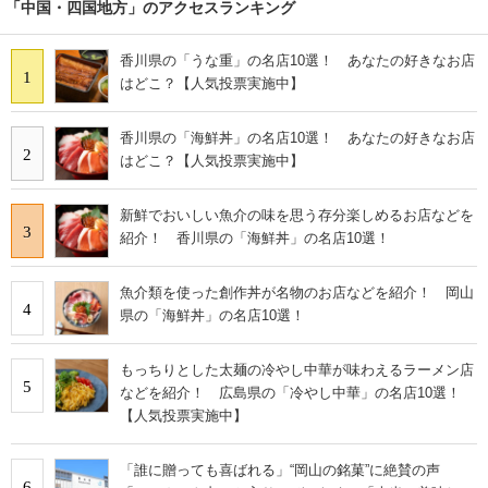
「中国・四国地方」のアクセスランキング
香川県の「うな重」の名店10選！ あなたの好きなお店
1
はどこ？【人気投票実施中】
香川県の「海鮮丼」の名店10選！ あなたの好きなお店
2
はどこ？【人気投票実施中】
新鮮でおいしい魚介の味を思う存分楽しめるお店などを
3
紹介！ 香川県の「海鮮丼」の名店10選！
魚介類を使った創作丼が名物のお店などを紹介！ 岡山
4
県の「海鮮丼」の名店10選！
もっちりとした太麺の冷やし中華が味わえるラーメン店
5
などを紹介！ 広島県の「冷やし中華」の名店10選！
【人気投票実施中】
「誰に贈っても喜ばれる」“岡山の銘菓”に絶賛の声
6