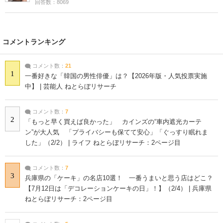
回答数：8069
コメントランキング
コメント数：
21
1
一番好きな「韓国の男性俳優」は？【2026年版・人気投票実施
中】 | 芸能人 ねとらぼリサーチ
コメント数：
7
2
「もっと早く買えば良かった」 カインズの“車内遮光カーテ
ン”が大人気 「プライバシーも保てて安心」「ぐっすり眠れま
した」（2/2） | ライフ ねとらぼリサーチ：2ページ目
コメント数：
7
3
兵庫県の「ケーキ」の名店10選！ 一番うまいと思う店はどこ？
【7月12日は「デコレーションケーキの日」！】（2/4） | 兵庫県
ねとらぼリサーチ：2ページ目