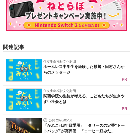
関連記事
住友生命福祉文化財団
ホームレス中学生を経験した麒麟・田村さんか
らのメッセージ
PR
住友生命福祉文化財団
関西学院の生徒が考える、こどもたちが生きや
すい社会とは
PR
公開 2026/05/30
「かれこれ8年目愛用」 タリーズの定番“トー
トバッグ”が高評価 「コーヒー豆みた...