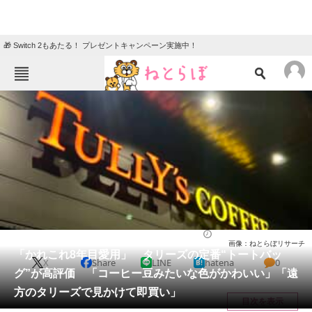
🎁 Switch 2もあたる！ プレゼントキャンペーン実施中！
ねとらぼメニュー
TOP
ニュース
エンタメ
クイズ
グルメ
地域
住まい
教育・育児
動物
リサーチ
バッグ
2026/05/30 16:10（公開）
画像：ねとらぼリサーチ
会員記事
「かれこれ8年目愛用」 タリーズの定番“トートバッ
X
Share
LINE
hatena
0
グ”が高評価 「コーヒー豆みたいな色がかわいい」「遠
メディア
方のタリーズで見かけて即買い」
目次を表示
注目記事を集めた総合ページ