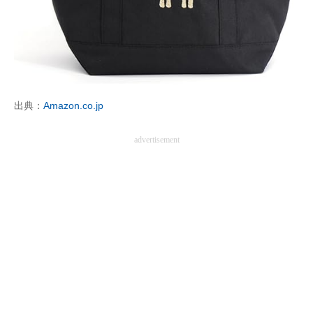
出典：
Amazon.co.jp
advertisement