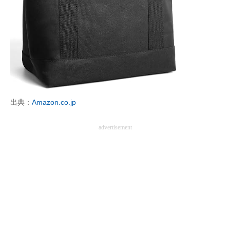
出典：
Amazon.co.jp
advertisement