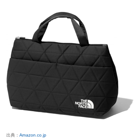
出典：
Amazon.co.jp