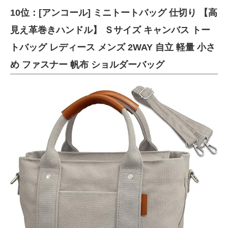
10位：[アンコール] ミニトートバッグ 仕切り 【高
ITの今と未来を見通す
見え革巻きハンドル】 Ｓサイズ キャンバス トー
スマホと通信の最新トレンド
トバッグ レディース メンズ 2WAY 自立 軽量 小さ
め ファスナー 帆布 ショルダーバッグ
進化するPCとデバイスの未来
好きが集まる 比べて選べる
ビジネスと働き方のヒント
AI活用のいまが分かる
企業ITのトレンドを詳説
経営リーダーのコミュニティ
マーケ×ITの今がよく分かる
ITエンジニア向け専門サイト