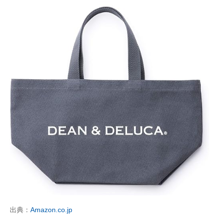
出典：
Amazon.co.jp