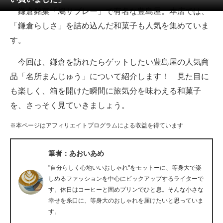
鎌倉銘菓「鳩サブレー」で有名な豊島屋。本店では、
ITの今と未来を見通す
「鎌倉らしさ」を詰め込んだ和菓子も人気を集めていま
す。
スマホと通信の最新トレンド
今回は、鎌倉を訪れたらゲットしたい豊島屋の人気商
進化するPCとデバイスの未来
品「名所まんじゅう」について紹介します！ 見た目に
好きが集まる 比べて選べる
も楽しく、箱を開けた瞬間に旅気分を味わえる和菓子
を、さっそく見ていきましょう。
ビジネスと働き方のヒント
※本ページはアフィリエイトプログラムによる収益を得ています
AI活用のいまが分かる
企業ITのトレンドを詳説
筆者：あおいあめ
"自分らしく心地いいおしゃれ"をモットーに、等身大で楽
経営リーダーのコミュニティ
しめるファッションを中心にピックアップするライターで
す。休日はコーヒーと固めプリンでひと息。そんな小さな
マーケ×ITの今がよく分かる
幸せを糸口に、等身大のおしゃれを届けたいと思っていま
す。
ITエンジニア向け専門サイト