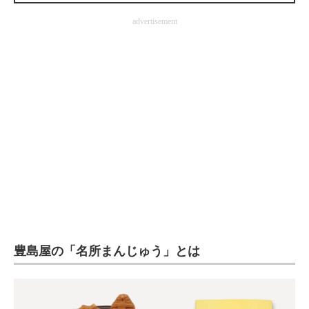
企業向けIT製品の総合サイト
advertisement
IT製品の技術・比較・事例
製造業のIT導入・活用を支援
モノづくり技術者専門サイト
エレクトロニクス専門サイト
電子設計の基本と応用
エネルギーの専門メディア
建設×テクノロジーの最前線
豊島屋の「名所まんじゅう」とは
ちょっと気になるネットの話題