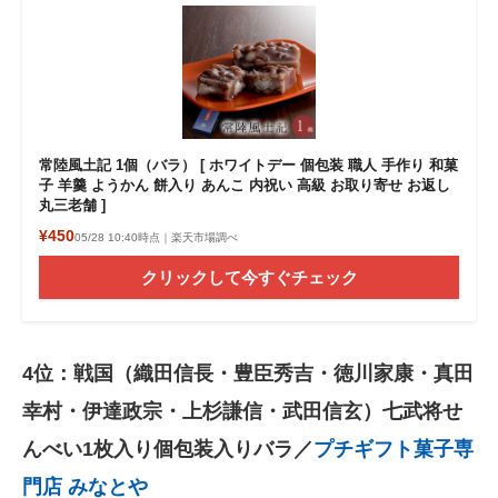
常陸風土記 1個（バラ） [ ホワイトデー 個包装 職人 手作り 和菓
子 羊羹 ようかん 餅入り あんこ 内祝い 高級 お取り寄せ お返し
丸三老舗 ]
¥450
05/28 10:40時点｜楽天市場調べ
クリックして今すぐチェック
4位：戦国（織田信長・豊臣秀吉・徳川家康・真田
幸村・伊達政宗・上杉謙信・武田信玄）七武将せ
んべい1枚入り個包装入りバラ／
プチギフト菓子専
門店 みなとや