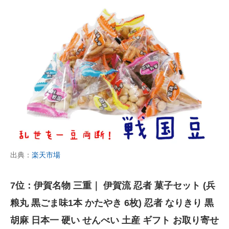
出典：
楽天市場
7位：伊賀名物 三重｜ 伊賀流 忍者 菓子セット (兵
粮丸 黒ごま味1本 かたやき 6枚) 忍者 なりきり 黒
胡麻 日本一 硬い せんべい 土産 ギフト お取り寄せ