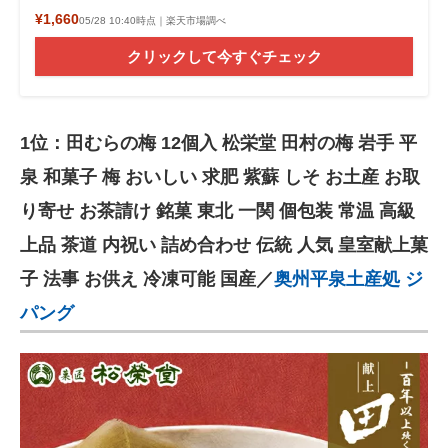
¥1,660
05/28 10:40時点｜楽天市場調べ
クリックして今すぐチェック
1位：田むらの梅 12個入 松栄堂 田村の梅 岩手 平
泉 和菓子 梅 おいしい 求肥 紫蘇 しそ お土産 お取
り寄せ お茶請け 銘菓 東北 一関 個包装 常温 高級
上品 茶道 内祝い 詰め合わせ 伝統 人気 皇室献上菓
子 法事 お供え 冷凍可能 国産／
奥州平泉土産処 ジ
パング