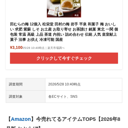
田むらの梅 12個入 松栄堂 田村の梅 岩手 平泉 和菓子 梅 おいし
い 求肥 紫蘇 しそ お土産 お取り寄せ お茶請け 銘菓 東北 一関 個
包装 常温 高級 上品 茶道 内祝い 詰め合わせ 伝統 人気 皇室献上
菓子 法事 お供え 冷凍可能 国産
¥3,100
05/28 10:40時点｜楽天市場調べ
クリックして今すぐチェック
調査期間
2026/5/28 10:40時点
調査対象
各ECサイト、SNS
【
Amazon
】今売れてるアイテムTOP5【2026年8