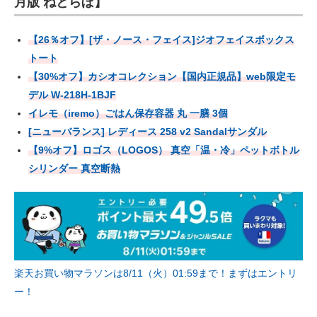
月版 ねとらぼ】
【26％オフ】[ザ・ノース・フェイス]ジオフェイスボックス
トート
【30%オフ】カシオコレクション【国内正規品】web限定モ
デル W-218H-1BJF
イレモ（iremo）ごはん保存容器 丸 一膳 3個
[ニューバランス] レディース 258 v2 Sandalサンダル
【9%オフ】ロゴス（LOGOS） 真空「温・冷」ペットボトル
シリンダー 真空断熱
楽天お買い物マラソンは8/11（火）01:59まで！まずはエントリ
ー！