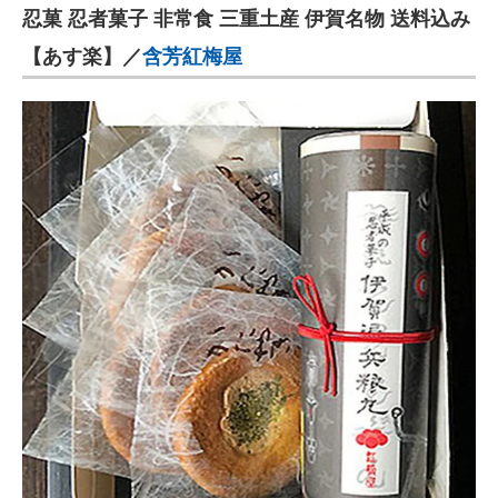
忍菓 忍者菓子 非常食 三重土産 伊賀名物 送料込み
【あす楽】／
含芳紅梅屋