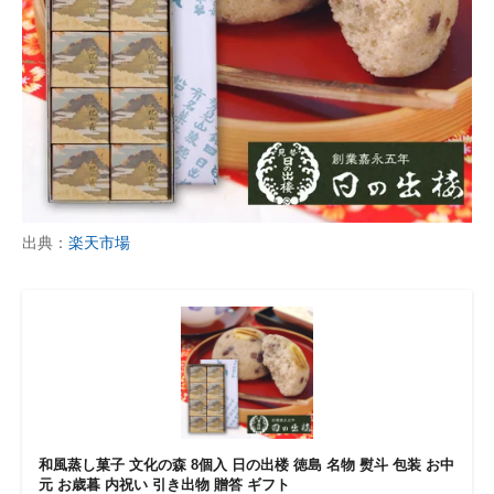
出典：
楽天市場
和風蒸し菓子 文化の森 8個入 日の出楼 徳島 名物 熨斗 包装 お中
元 お歳暮 内祝い 引き出物 贈答 ギフト