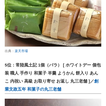
出典：
楽天市場
5位：常陸風土記 1個（バラ） [ ホワイトデー 個包
装 職人 手作り 和菓子 羊羹 ようかん 餅入り あん
こ 内祝い 高級 お取り寄せ お返し 丸三老舗 ]／
創
業文政五年 和菓子の丸三老舗