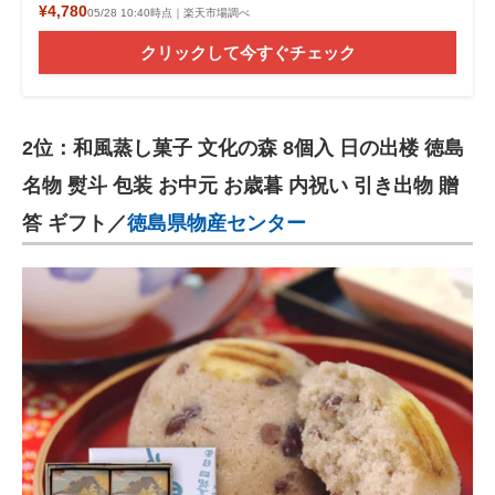
¥4,780
05/28 10:40時点｜楽天市場調べ
クリックして今すぐチェック
2位：和風蒸し菓子 文化の森 8個入 日の出楼 徳島
名物 熨斗 包装 お中元 お歳暮 内祝い 引き出物 贈
答 ギフト／
徳島県物産センター