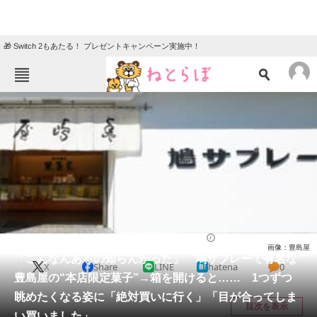
🎁 Switch 2もあたる！ プレゼントキャンペーン実施中！
ねとらぼメニュー
TOP
ニュース
エンタメ
クイズ
グルメ
地域
住まい
教育・育児
動物
リサーチ
お菓子
2026/05/28 13:20（公開）
画像：豊島屋
会員記事
「こんなんあるの知らんかった」 鳩サブレーで有名な
X
Share
LINE
hatena
0
豊島屋の“本店限定菓子”→箱を開けると…… 1つずつ
メディア
眺めたくなる姿に「絶対買いに行く」「目が合ってしま
目次を表示
い買いました」
注目記事を集めた総合ページ