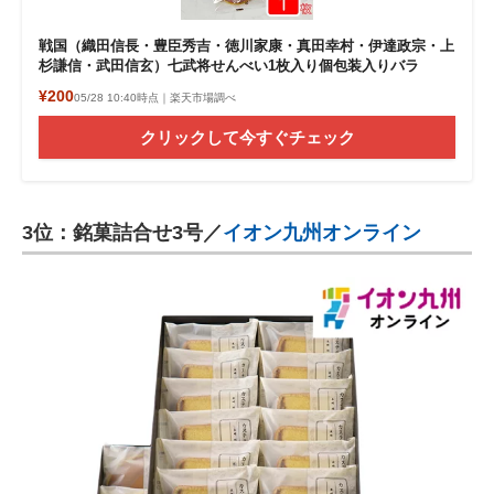
戦国（織田信長・豊臣秀吉・徳川家康・真田幸村・伊達政宗・上
杉謙信・武田信玄）七武将せんべい1枚入り個包装入りバラ
¥200
05/28 10:40時点｜楽天市場調べ
クリックして今すぐチェック
3位：銘菓詰合せ3号／
イオン九州オンライン