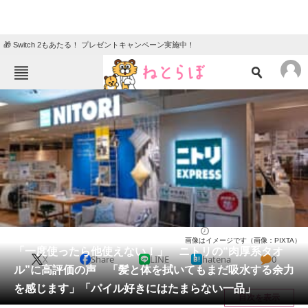
🎁 Switch 2もあたる！ プレゼントキャンペーン実施中！
ねとらぼメニュー
TOP
ニュース
エンタメ
クイズ
グルメ
地域
住まい
教育・育児
動物
リサーチ
ライフ
2026/05/30 13:10（公開）
画像はイメージです（画像：PIXTA）
会員記事
「一度使ったら他使えない！」 ニトリの“肉厚系タオ
X
Share
LINE
hatena
0
ル”に高評価の声 「髪と体を拭いてもまだ吸水する余力
メディア
を感じます」「パイル好きにはたまらない一品」
目次を表示
注目記事を集めた総合ページ