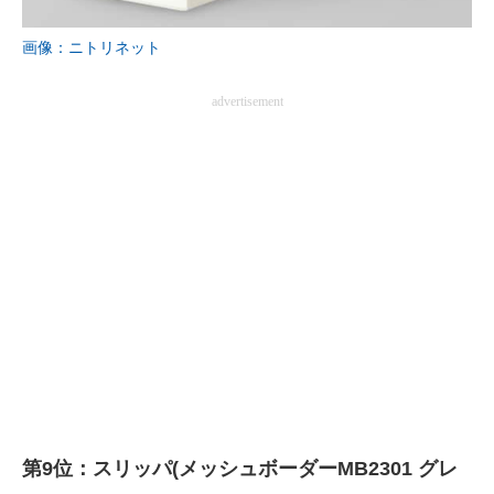
企業向けIT製品の総合サイト
画像：ニトリネット
IT製品の技術・比較・事例
advertisement
製造業のIT導入・活用を支援
モノづくり技術者専門サイト
エレクトロニクス専門サイト
電子設計の基本と応用
エネルギーの専門メディア
建設×テクノロジーの最前線
ちょっと気になるネットの話題
第9位：スリッパ(メッシュボーダーMB2301 グレ