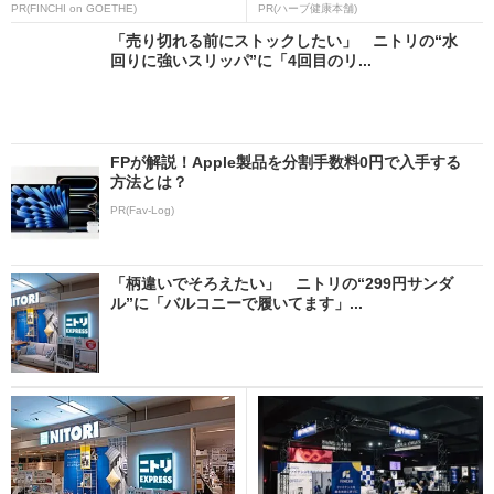
PR(FINCHI on GOETHE)
PR(ハーブ健康本舗)
「売り切れる前にストックしたい」 ニトリの“水
回りに強いスリッパ”に「4回目のリ...
FPが解説！Apple製品を分割手数料0円で入手する
方法とは？
PR(Fav-Log)
「柄違いでそろえたい」 ニトリの“299円サンダ
ル”に「バルコニーで履いてます」...