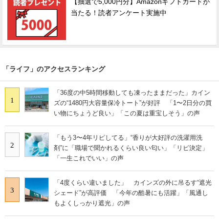
【抽選で5,000円分】Amazonギフトカードが
当たる！読者アンケート実施中
「ライフ」のアクセスランキング
「36度の中5時間移動しても凍ったままだった」カイン
1
ズの“1480円大容量保冷トート”が好評 「1〜2日分の買
い物にちょうど良い」「この夏は重宝しそう」の声
「もう3〜4年リピしてる」“香りが大好評の洗濯用洗
2
剤”に「職場で聞かれるくらい良い匂い」「リピ決定」
「一生これでいい」の声
「4度くらい違いました」 カインズの外に吊るす“遮光
3
シェード”が高評価 「今年の酷暑にも活躍」「風通し
もよくしっかり遮光」の声