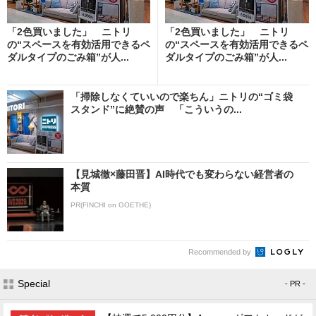
「2色買いました」 ニトリ
「2色買いました」 ニトリ
の“スペースを有効活用できるペ
の“スペースを有効活用できるペ
ダルタイプのごみ箱”が人...
ダルタイプのごみ箱”が人...
「掃除しなくていいので楽ちん」ニトリの“ゴミ袋
スタンド”に絶賛の声 「こういうの...
【見城徹×藤田晋】AI時代でも変わらない経営者の
本質
PR(FINCHI on GOETHE)
Recommended by
Special
- PR -