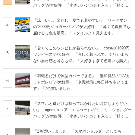
バッグ”が大好評 「小さいハンカチも入る」「軽くて
旅行でも活躍します
「涼しいし、楽だし、夏でも着やすい」 ワークマン
4
の“3900円ジョガーパンツ”が大好評 「薄くて真夏でも
履けるし色も最高」「スタイルよく見えます」
「暑くてこのワンピしか着られない」 cocaの“1690円
5
ワンピース”が大好評 「涼しく着られて、シワがよら
ない素材感と薄さも◎」「大好きすぎて色違いも購入」
「羽織るだけで体型カバーできる」 無印良品の“UVカ
6
ットボレロ”が大好評 「冷房対策に毎日持ち歩いてま
す」「7色買いました」
「スマホと鍵だけは持って出かけたい時にちょうどい
7
い」 agnes b.（アニエスべー）の“ミニミニショルダー
バッグ”が大好評 「小さいハンカチも入る」「軽くて
旅行でも活躍します
「2色買いしました」「スマホショルダーとしても