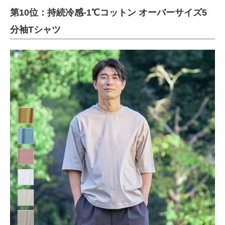
第10位：持続冷感-1℃コットン オーバーサイズ5
ITの今と未来を見通す
分袖Tシャツ
スマホと通信の最新トレンド
進化するPCとデバイスの未来
好きが集まる 比べて選べる
ビジネスと働き方のヒント
AI活用のいまが分かる
企業ITのトレンドを詳説
経営リーダーのコミュニティ
マーケ×ITの今がよく分かる
ITエンジニア向け専門サイト