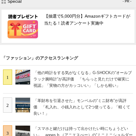
Special
- PR -
【抽選で5,000円分】Amazonギフトカードが
当たる！読者アンケート実施中
「ファッション」のアクセスランキング
「他の時計をする気がなくなる」G-SHOCKの“オールブ
1
ラック腕時計”が高評価 「ちらっと見ただけで確実に
視認」「実物の方がカッコいい」「しかも軽い」
「革財布を引退させた」モンベルの“ミニ財布”が高評
2
価 「札入れ、小銭入れとして2つ使ってる」「軽くて
良い！」
「スマホと鍵だけは持って出かけたい時にちょうどい
3
い」 agnes b.（アニエスべー）の“ミニミニショルダー