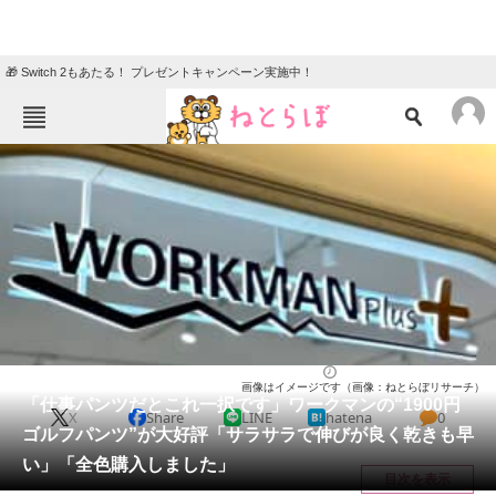
🎁 Switch 2もあたる！ プレゼントキャンペーン実施中！
ねとらぼメニュー
TOP
ニュース
エンタメ
クイズ
グルメ
地域
住まい
教育・育児
動物
リサーチ
ファッション
2026/05/28 17:00（公開）
画像はイメージです（画像：ねとらぼリサーチ）
会員記事
「仕事パンツだとこれ一択です」ワークマンの“1900円
X
Share
LINE
hatena
0
ゴルフパンツ”が大好評「サラサラで伸びが良く乾きも早
メディア
い」「全色購入しました」
目次を表示
注目記事を集めた総合ページ