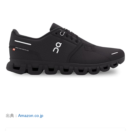
出典：
Amazon.co.jp