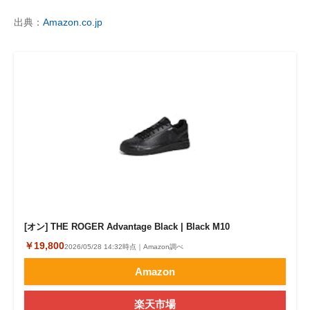
出典：
Amazon.co.jp
[オン] THE ROGER Advantage Black | Black M10
￥19,800
2026/05/28 14:32時点｜Amazon調べ
Amazon
楽天市場