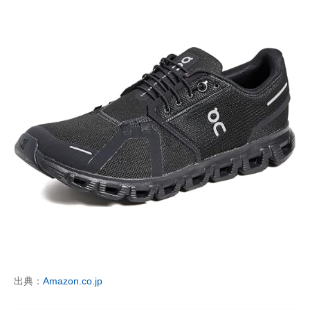
出典：
Amazon.co.jp