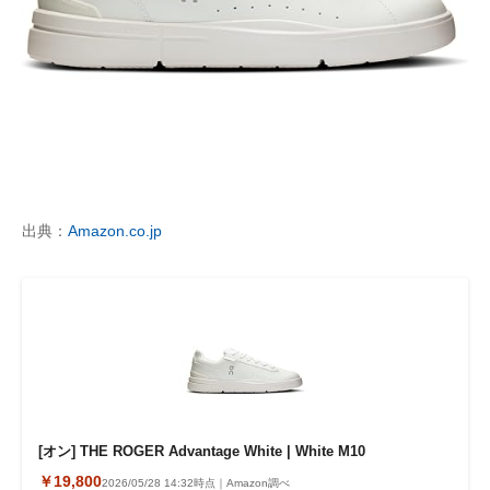
出典：
Amazon.co.jp
[オン] THE ROGER Advantage White | White M10
￥19,800
2026/05/28 14:32時点｜Amazon調べ