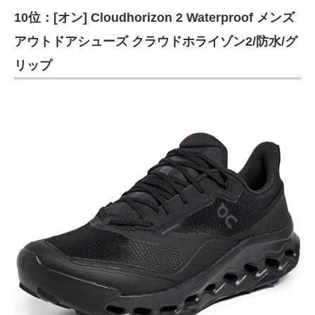
10位：[オン] Cloudhorizon 2 Waterproof メンズ
ITの今と未来を見通す
アウトドアシューズ クラウドホライゾン2/防水/グ
スマホと通信の最新トレンド
リップ
進化するPCとデバイスの未来
好きが集まる 比べて選べる
ビジネスと働き方のヒント
AI活用のいまが分かる
企業ITのトレンドを詳説
経営リーダーのコミュニティ
マーケ×ITの今がよく分かる
ITエンジニア向け専門サイト