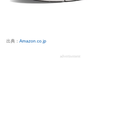
出典：
Amazon.co.jp
advertisement