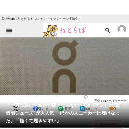
🎁 Switch 2もあたる！ プレゼントキャンペーン実施中！
ねとらぼメニュー
TOP
ニュース
エンタメ
クイズ
グルメ
地域
住まい
教育・育児
動物
リサーチ
シューズ
2026/05/28 18:00（公開）
画像：ねとらぼリサーチ
会員記事
「一万歩歩いても足が痛くならない」On（オン）の“高
X
Share
LINE
hatena
0
機能シューズ”が大人気 「ほかのスニーカーは履けなっ
メディア
た」「軽くて履きやすい」
目次を表示
注目記事を集めた総合ページ