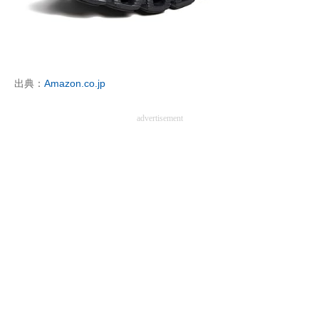
出典：
Amazon.co.jp
advertisement