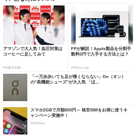
アマゾンで大人気！血圧対策は
FPが解説！Apple製品を分割手
コーヒーに足してみて
数料0円で入手する方法とは？
PR(森永乳業)
PR(Fav-Log)
「一万歩歩いても足が痛くならない」On（オン）
の“高機能シューズ”が大人気 「ほ...
スマホ2GBで月額850円～ 格安SIMをお得に使うキ
ャンペーン実施中！
PR(IIJmio)