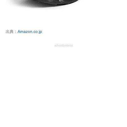
企業向けIT製品の総合サイト
IT製品の技術・比較・事例
製造業のIT導入・活用を支援
出典：
Amazon.co.jp
モノづくり技術者専門サイト
advertisement
エレクトロニクス専門サイト
電子設計の基本と応用
エネルギーの専門メディア
建設×テクノロジーの最前線
ちょっと気になるネットの話題