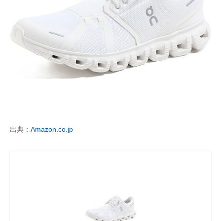
出典：
Amazon.co.jp