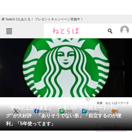
🎁 Switch 2もあたる！ プレゼントキャンペーン実施中！
ねとらぼメニュー
TOP
ニュース
エンタメ
クイズ
グルメ
地域
住まい
教育・育児
動物
リサーチ
バッグ
2026/05/31 09:20（公開）
画像：ねとらぼリサーチ
会員記事
「気分が上がります」 スタバの“小さめトートバッ
X
Share
LINE
hatena
0
グ”が大好評 「ありそうでない形」「自立するのが便
メディア
利」「5年使ってます」
目次を表示
注目記事を集めた総合ページ