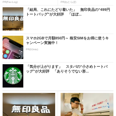
PR(Fav-Log)
PR(ねとらぼ)
「結局、これにたどり着いた」 無印良品の“499円
トートバッグ”が大好評 「ほぼ...
スマホ2GBで月額850円～ 格安SIMをお得に使うキ
ャンペーン実施中！
PR(IIJmio)
「気分が上がります」 スタバの“小さめトートバ
ッグ”が大好評 「ありそうでない形...