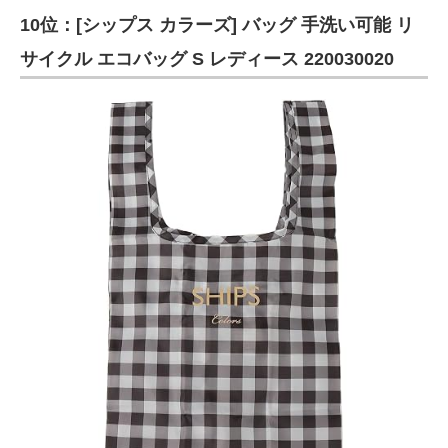
10位：[シップス カラーズ] バッグ 手洗い可能 リ
ITの今と未来を見通す
サイクル エコバッグ S レディース 220030020
スマホと通信の最新トレンド
進化するPCとデバイスの未来
好きが集まる 比べて選べる
ビジネスと働き方のヒント
AI活用のいまが分かる
企業ITのトレンドを詳説
経営リーダーのコミュニティ
マーケ×ITの今がよく分かる
ITエンジニア向け専門サイト