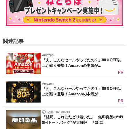
関連記事
Amazon
「え、こんなセールやってたの？」80％OFF以
上が続々登場！Amazonの本気が...
PR
Amazon
「え、こんなセールやってたの？」80％OFF以
上が続々登場！Amazonの本気が...
PR
公開 2026/06/13
「結局、これにたどり着いた」 無印良品の“49
9円トートバッグ”が大好評 「ほぼ...