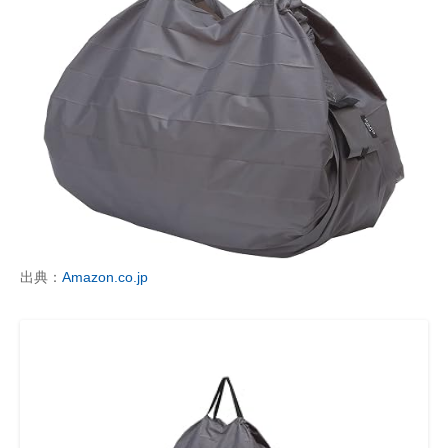
出典：
Amazon.co.jp