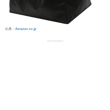
出典：
Amazon.co.jp
advertisement