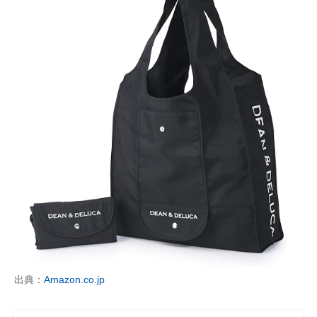
出典：
Amazon.co.jp