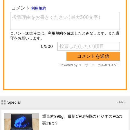
Special
- PR -
重量約999g、最新CPU搭載のビジネスPCの
実力は？