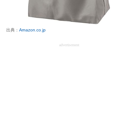
出典：
Amazon.co.jp
advertisement