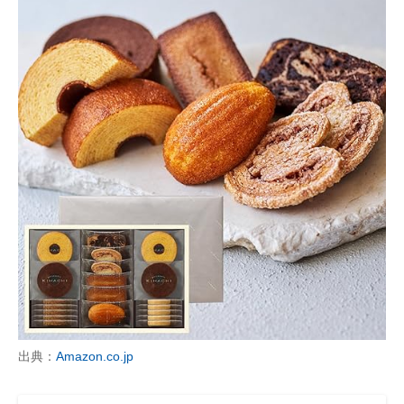
出典：
Amazon.co.jp