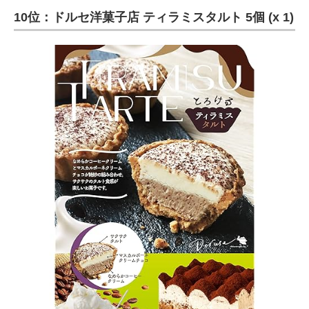
10位：ドルセ洋菓子店 ティラミスタルト 5個 (x 1)
ITの今と未来を見通す
スマホと通信の最新トレンド
進化するPCとデバイスの未来
好きが集まる 比べて選べる
ビジネスと働き方のヒント
AI活用のいまが分かる
企業ITのトレンドを詳説
経営リーダーのコミュニティ
マーケ×ITの今がよく分かる
ITエンジニア向け専門サイト