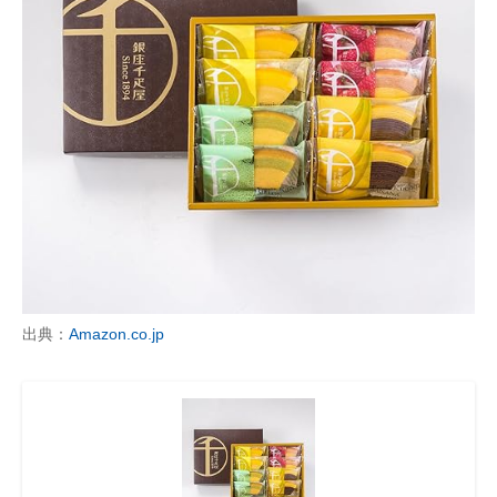
出典：
Amazon.co.jp