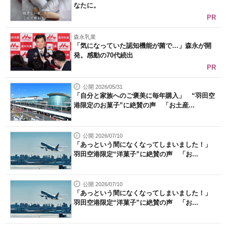
なたに。
PR
森永乳業
「気になっていた認知機能が菌で…」森永が開
発。感動の70代続出
PR
公開 2026/05/31
「自分と家族へのご褒美に毎年購入」 “羽田空
港限定のお菓子”に絶賛の声 「お土産...
公開 2026/07/10
「あっという間になくなってしまいました！」
羽田空港限定“洋菓子”に絶賛の声 「お...
公開 2026/07/10
「あっという間になくなってしまいました！」
羽田空港限定“洋菓子”に絶賛の声 「お...