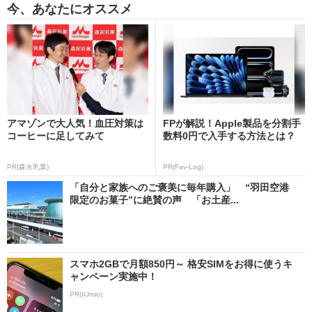
今、あなたにオススメ
アマゾンで大人気！血圧対策は
FPが解説！Apple製品を分割手
コーヒーに足してみて
数料0円で入手する方法とは？
PR(森永乳業)
PR(Fav-Log)
「自分と家族へのご褒美に毎年購入」 “羽田空港
限定のお菓子”に絶賛の声 「お土産...
スマホ2GBで月額850円～ 格安SIMをお得に使うキ
ャンペーン実施中！
PR(IIJmio)