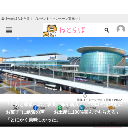
🎁 Switch 2もあたる！ プレゼントキャンペーン実施中！
ねとらぼメニュー
TOP
ニュース
エンタメ
クイズ
グルメ
地域
住まい
教育・育児
動物
リサーチ
お菓子
2026/05/31 15:20（公開）
画像はイメージです（画像：PIXTA）
会員記事
「自分と家族へのご褒美に毎年購入」 “羽田空港限定の
X
Share
LINE
hatena
0
お菓子”に絶賛の声 「お土産に100%喜んでもらえる」
メディア
「とにかく美味しかった」
目次を表示
注目記事を集めた総合ページ