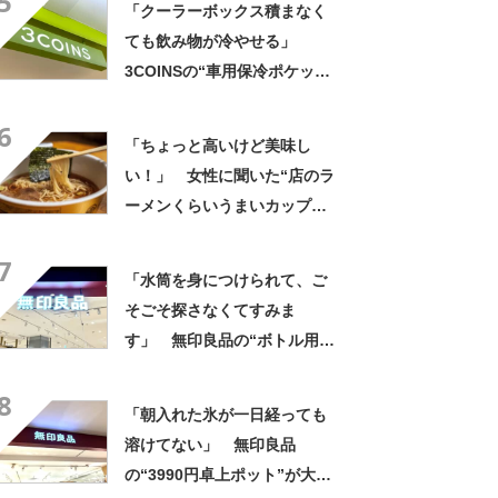
5
「クーラーボックス積まなく
ても飲み物が冷やせる」
3COINSの“車用保冷ポケッ
ト”が大好評 「ペットボトル
6
4本とお菓子も入る」「ドリン
「ちょっと高いけど美味し
ク持って車乗る時便利」
い！」 女性に聞いた“店のラ
ーメンくらいうまいカップ
麺”ランキング上位に「毎回ス
7
ープ飲み干してます」「チャ
「水筒を身につけられて、ご
ーシューあるのも良さ」の声
そごそ探さなくてすみま
す」 無印良品の“ボトル用ホ
ルダー”が大人気 「太めタン
8
ブラーもフィット」「軽量で
「朝入れた氷が一日経っても
かさばらない」
溶けてない」 無印良品
の“3990円卓上ポット”が大好