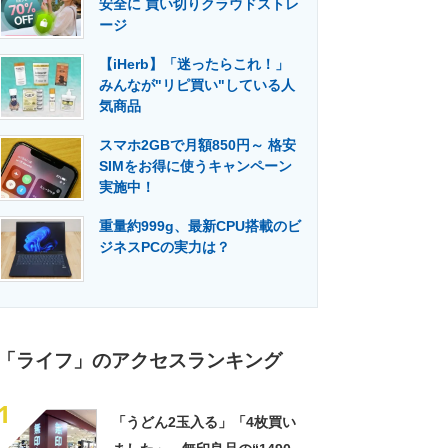
安全に 買い切りクラウドストレ
門メディア
建設×テクノロジーの最前線
ージ
【iHerb】「迷ったらこれ！」
みんなが"リピ買い"している人
気商品
スマホ2GBで月額850円～ 格安
SIMをお得に使うキャンペーン
実施中！
重量約999g、最新CPU搭載のビ
ジネスPCの実力は？
「ライフ」のアクセスランキング
1
「うどん2玉入る」「4枚買い