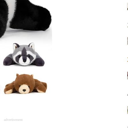
advertisement