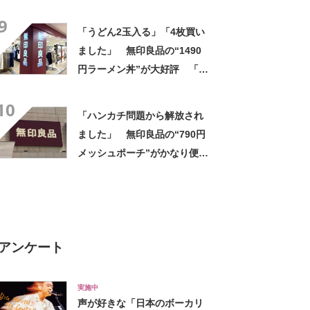
評 「広口で中がしっかり洗
9
える」「シンプルで1番使いや
「うどん2玉入る」「4枚買い
すい」
ました」 無印良品の“1490
円ラーメン丼”が大好評 「適
度な重みがあって高級感もあ
10
る」「レンジにも食洗機にも
「ハンカチ問題から解放され
入れられる」
ました」 無印良品の“790円
メッシュポーチ”がかなり便
利 「濡れてもすぐ乾く」
「追加購入を考えています」
アンケート
実施中
声が好きな「日本のボーカリ