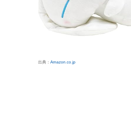
出典：
Amazon.co.jp