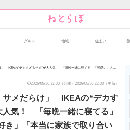
グルメ
地域
住まい
と未来を見通す
スマホと通信の最新トレンド
進化するPCとデ
KEAの“デカすぎるサメ”が大人気！ 「毎晩一緒に寝てる」「可愛い。大好き」「本当に家族で取り合いに」
のいまが分かる
企業ITのトレンドを詳説
経営リーダーの
2026/05/30 22:00（公開）
2026/05/30 22:00（更新）
。サメだらけ」 IKEAの“デカす
T製品の総合サイト
IT製品の技術・比較・事例
製造業のIT導入
大人気！ 「毎晩一緒に寝てる」
好き」「本当に家族で取り合い