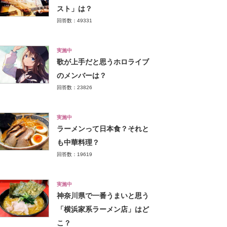
スト」は？
回答数：49331
実施中
歌が上手だと思うホロライブ
のメンバーは？
回答数：23826
実施中
ラーメンって日本食？それと
も中華料理？
回答数：19619
実施中
神奈川県で一番うまいと思う
「横浜家系ラーメン店」はど
こ？