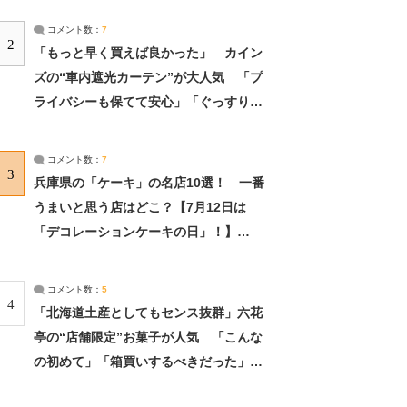
コメント数：
7
2
「もっと早く買えば良かった」 カイン
ズの“車内遮光カーテン”が大人気 「プ
ライバシーも保てて安心」「ぐっすり眠
れました」（2/2） | ライフ ねとらぼリ
サーチ：2ページ目
コメント数：
7
3
兵庫県の「ケーキ」の名店10選！ 一番
うまいと思う店はどこ？【7月12日は
「デコレーションケーキの日」！】
（2/4） | 兵庫県 ねとらぼリサーチ：2ペ
ージ目
コメント数：
5
4
「北海道土産としてもセンス抜群」六花
亭の“店舗限定”お菓子が人気 「こんな
の初めて」「箱買いするべきだった」
（1/2） | 北海道 ねとらぼリサーチ