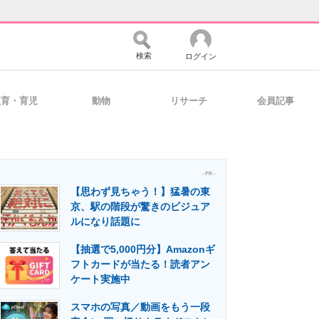
検索
ログイン
教育・育児
動物
リサーチ
会員記事
バイスの未来
好きが集まる 比べて選べる
- PR -
【思わず見ちゃう！】猛暑の東
コミュニティ
マーケ×ITの今がよく分かる
京、駅の階段が驚きのビジュア
ルになり話題に
【抽選で5,000円分】Amazonギ
・活用を支援
フトカードが当たる！読者アン
ケート実施中
スマホの写真／動画をもう一段