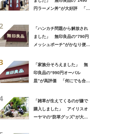
ました」 無印良品の“1490
円ラーメン丼”が大好評 「適
度な重みがあって高級感もあ
2
る」「レンジにも食洗機にも
「ハンカチ問題から解放され
入れられる」
ました」 無印良品の“790円
メッシュポーチ”がかなり便
利 「濡れてもすぐ乾く」
3
「追加購入を考えています」
「家族分そろえました」 無
印良品の“990円オーバル
皿”が高評価 「何にでも合
う」「盛り付けるだけでカフ
4
ェっぽくなってお気に入り」
「雑草が生えてくるのが嫌で
購入しました」 アイリスオ
ーヤマの“防草グッズ”が大人
気 「今回で3度目の購入」
「施工が楽で簡単」