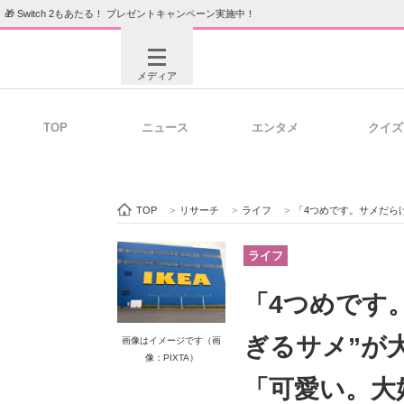
🎁 Switch 2もあたる！ プレゼントキャンペーン実施中！
メディア
TOP
ニュース
エンタメ
クイズ
注目記事を集めた総合ページ
ITの今
TOP
>
リサーチ
>
ライフ
>
「4つめです。サメだらけ」 I
ビジネスと働き方のヒント
AI活用
ライフ
「4つめです
ITエンジニア向け専門サイト
企業向けI
ぎるサメ”が
画像はイメージです（画
像：PIXTA）
「可愛い。大