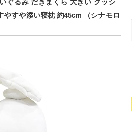
ぬいぐるみ だきまくら 大きい クッシ
 すやすや添い寝枕 約45cm （シナモロ