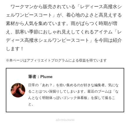
ワークマンから販売されている「レディース高撥水シ
ITの今と未来を見通す
ェルワンピースコート」が、着心地のよさと高見えする
素材から人気を集めています。雨がぱらつく時期が増
スマホと通信の最新トレンド
え、肌寒い季節におしゃれ見えしてくれるアイテム「レ
進化するPCとデバイスの未来
ディース高撥水シェルワンピースコート」を今回は紹介
します！
好きが集まる 比べて選べる
※本ページはアフィリエイトプログラムによる収益を得ています
ビジネスと働き方のヒント
AI活用のいまが分かる
筆者：Plume
日常の「あれ？」を拾い集めるのが好きな編集者。気にな
企業ITのトレンドを詳説
ることはつい深掘りしてしまいます。最近のブームは「な
んとなく明朝体っぽいゴシック体看板」を探して撮るこ
経営リーダーのコミュニティ
と。
マーケ×ITの今がよく分かる
advertisement
ITエンジニア向け専門サイト