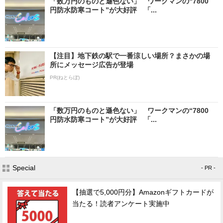
「数万円のものと遜色ない」 ワークマンの“7800
円防水防寒コート”が大好評 「...
【注目】地下鉄の駅で一番涼しい場所？まさかの場
所にメッセージ広告が登場
PR(ねとらぼ)
「数万円のものと遜色ない」 ワークマンの“7800
円防水防寒コート”が大好評 「...
Special
- PR -
【抽選で5,000円分】Amazonギフトカードが
当たる！読者アンケート実施中