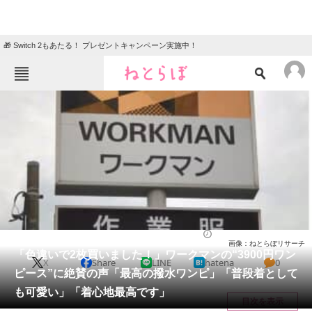
🎁 Switch 2もあたる！ プレゼントキャンペーン実施中！
ねとらぼメニュー
TOP
ニュース
エンタメ
クイズ
グルメ
地域
住まい
教育・育児
動物
リサーチ
ウェア
2026/05/29 17:00（公開）
画像：ねとらぼリサーチ
会員記事
「色違いで2枚買いました！」ワークマンの“3900円ワン
X
Share
LINE
hatena
0
ピース”に絶賛の声「最高の撥水ワンピ」「普段着として
メディア
も可愛い」「着心地最高です」
目次を表示
注目記事を集めた総合ページ