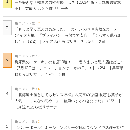
1
一番好きな「韓国の男性俳優」は？【2026年版・人気投票実施
中】 | 芸能人 ねとらぼリサーチ
コメント数：
7
2
「もっと早く買えば良かった」 カインズの“車内遮光カーテ
ン”が大人気 「プライバシーも保てて安心」「ぐっすり眠れま
した」（2/2） | ライフ ねとらぼリサーチ：2ページ目
コメント数：
7
3
兵庫県の「ケーキ」の名店10選！ 一番うまいと思う店はどこ？
【7月12日は「デコレーションケーキの日」！】（2/4） | 兵庫県
ねとらぼリサーチ：2ページ目
コメント数：
5
4
「北海道土産としてもセンス抜群」六花亭の“店舗限定”お菓子が
人気 「こんなの初めて」「箱買いするべきだった」（1/2） |
北海道 ねとらぼリサーチ
コメント数：
3
5
【バレーボール】ネーションズリーグ日本ラウンドで活躍を期待