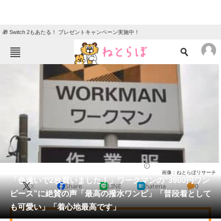
🎁 Switch 2もあたる！ プレゼントキャンペーン実施中！
ねとらぼメニュー
TOP
ニュース
エンタメ
クイズ
グルメ
地域
住まい
教育・育児
動物
リサーチ
ウェア
2026/05/29 17:00（公開）
画像：ねとらぼリサーチ
会員記事
「色違いで2枚買いました！」ワークマンの“3900円ワン
X
Share
LINE
hatena
0
ピース”に絶賛の声「最高の撥水ワンピ」「普段着として
メディア
も可愛い」「着心地最高です」
注目記事を集めた総合ページ