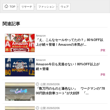
企業向けIT製品の総合サイト
TOP
リサーチ
ファッション
ウェア
>
>
>
IT製品の技術・比較・事例
関連記事
製造業のIT導入・活用を支援
Amazon
モノづくり技術者専門サイト
「え、こんなセールやってたの？」80％OFF以
上が続々登場！Amazonの本気が...
エレクトロニクス専門サイト
PR
電子設計の基本と応用
Amazon
Amazon今日も見逃せない！80%OFF以上が
続々登場
エネルギーの専門メディア
PR
建設×テクノロジーの最前線
公開 2026/02/06
「数万円のものと遜色ない」 ワークマンの“78
ちょっと気になるネットの話題
00円防水防寒コート”が大好評 「...
公開 2026/02/06