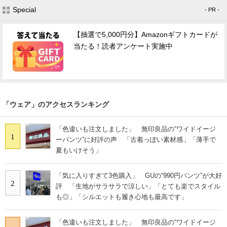
Special
- PR -
【抽選で5,000円分】Amazonギフトカードが
当たる！読者アンケート実施中
「ウェア」のアクセスランキング
「色違いも注文しました」 無印良品の“ワイドイージ
1
ーパンツ”に好評の声 「古着っぽい素材感」「薄手で
夏もいけそう」
「気に入りすぎて3色購入」 GUの“990円パンツ”が大好
2
評 「生地がサラサラで涼しい」「とても楽でスタイル
も◎」「シルエットも履き心地も最高です」
「色違いも注文しました」 無印良品の“ワイドイージ