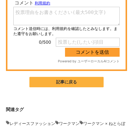
ITの今と未来を見通す
スマホと通信の最新トレンド
進化するPCとデバイスの未来
好きが集まる 比べて選べる
ビジネスと働き方のヒント
AI活用のいまが分かる
記事に戻る
企業ITのトレンドを詳説
経営リーダーのコミュニティ
関連タグ
マーケ×ITの今がよく分かる
レディースファッション
ワークマン
ワークマン × ねとらぼ
ITエンジニア向け専門サイト