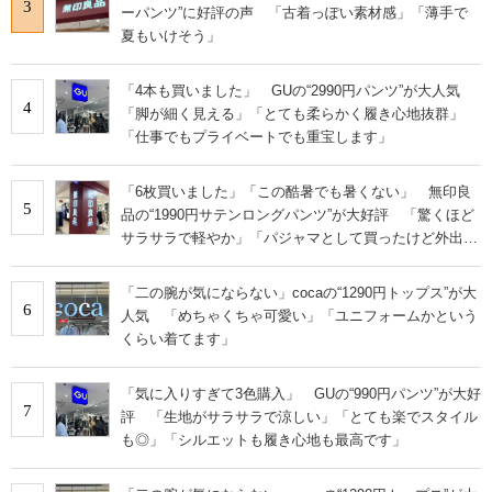
3
ーパンツ”に好評の声 「古着っぽい素材感」「薄手で
夏もいけそう」
「4本も買いました」 GUの“2990円パンツ”が大人気
4
「脚が細く見える」「とても柔らかく履き心地抜群」
「仕事でもプライベートでも重宝します」
「6枚買いました」「この酷暑でも暑くない」 無印良
5
品の“1990円サテンロングパンツ”が大好評 「驚くほど
サラサラで軽やか」「パジャマとして買ったけど外出用
にした」
「二の腕が気にならない」cocaの“1290円トップス”が大
6
人気 「めちゃくちゃ可愛い」「ユニフォームかという
くらい着てます」
「気に入りすぎて3色購入」 GUの“990円パンツ”が大好
7
評 「生地がサラサラで涼しい」「とても楽でスタイル
も◎」「シルエットも履き心地も最高です」