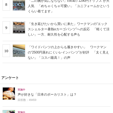
「二の腕が気にならない」cocaの“1290円トップス”が大
8
人気 「めちゃくちゃ可愛い」「ユニフォームかという
くらい着てます」
「生き延びたいから買いに来た」ワークマンの“エック
9
スシェルター暑熱αカーゴパンツ”への反応 「軽くて涼
しい」一方、耐久性を心配する声も
「ワイドパンツの上からも履きやすい」 ワークマン
10
の“2500円蒸れにくいレインパンツ”が好評 「太く見え
ない」「コスパ最高！」の声
アンケート
実施中
声が好きな「日本のボーカリスト」は？
回答数：49459
実施中