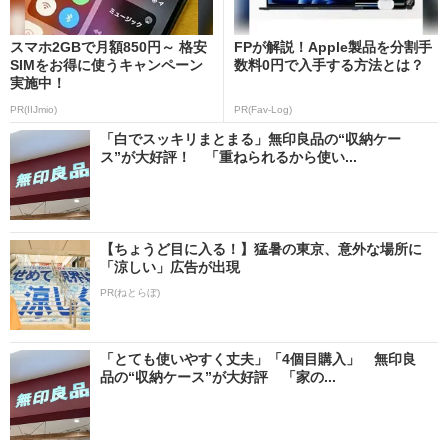
スマホ2GBで月額850円～ 格安
FPが解説！Apple製品を分割手
SIMをお得に使うキャンペーン
数料0円で入手する方法とは？
実施中！
PR(IIJmio)
PR(Fav-Log)
「白でスッキリまとまる」無印良品の“収納ケー
ス”が大好評！ 「重ねられるから使い...
【ちょうど目に入る！】猛暑の東京、意外な場所に
「涼しい」広告が出現
PR(ねとらぼ)
「とても使いやすく丈夫」「4個目購入」 無印良
品の“収納ケース”が大好評 「家の...