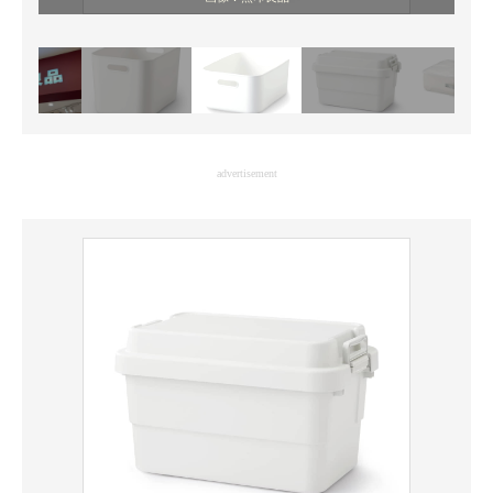
advertisement