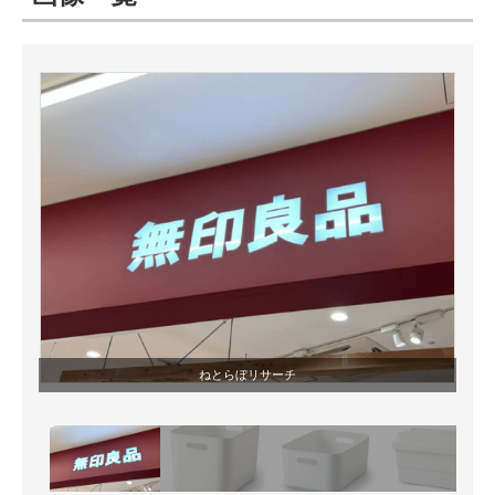
ITの今と未来を見通す
スマホと通信の最新トレンド
進化するPCとデバイスの未来
好きが集まる 比べて選べる
ビジネスと働き方のヒント
AI活用のいまが分かる
企業ITのトレンドを詳説
ねとらぼリサーチ
経営リーダーのコミュニティ
マーケ×ITの今がよく分かる
ITエンジニア向け専門サイト