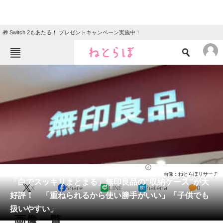
🎁 Switch 2もあたる！ プレゼントキャンペーン実施中！
ねとらぼメニュー
TOP
ニュース
エンタメ
クイズ
グルメ
地域
住まい
教育・育児
動物
リサーチ
ライフ
2026/05/29 20:30（公開）
画像：ねとらぼリサーチ
会員記事
「白でスッキリまとまる」無印良品の“収納ケース”が大
X
Share
LINE
hatena
0
好評！ 「重ねられるから使い勝手がいい」「子供でも
メディア
扱いやすい」
画像一覧
注目記事を集めた総合ページ