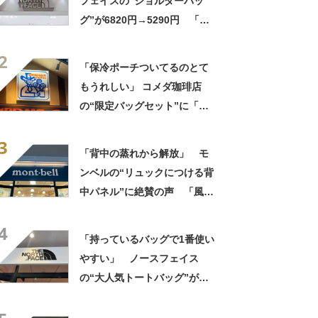
フェイスの“ショルダーバッ
グ”が6820円→5290円 「長
財布も入る」「収納力◎」
2
「お出かけにはこれ一択」
「保冷ポーチついてるのとて
もうれしい」 コメダ珈琲店
の“限定バッグセット”に「ペ
ットボトルを2本突っ込んで出
3
かける」「アイス買って持ち
「背中の蒸れから解放」 モ
帰りやすそう」の声
ンベルの“リュックにつける背
中パネル”に絶賛の声 「風の
抜けが良い！」「ここまで快
4
適になるとは」
「持っているバッグで1番使い
やすい」 ノースフェイス
の“大人気トートバッグ”が
9460円→7004円 「軽くて大
容量」「オンもオフも使え