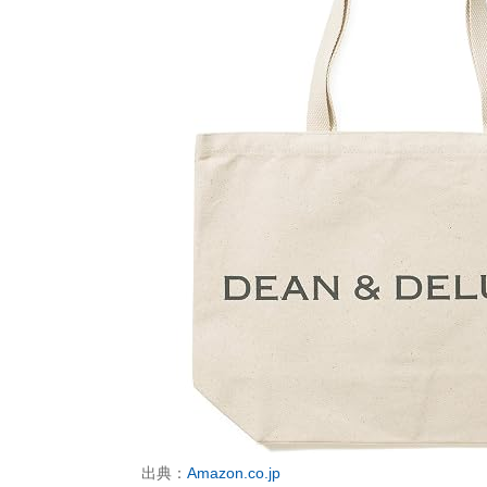
出典：
Amazon.co.jp