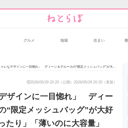
グルメ
地域
住まい
と未来を見通す
スマホと通信の最新トレンド
進化するPCとデ
なデザインに一目惚れ」 ディーン＆デルーカの“限定メッシュバッグ”が大好評 「夏にぴったり」「薄いのに大容量」「荷物の多いライブで活躍」
のいまが分かる
企業ITのトレンドを詳説
経営リーダーの
2026/05/29 20:20（公開）
2026/05/29 20:20（更新）
デザインに一目惚れ」 ディー
T製品の総合サイト
IT製品の技術・比較・事例
製造業のIT導入
の“限定メッシュバッグ”が大好
ったり」「薄いのに大容量」