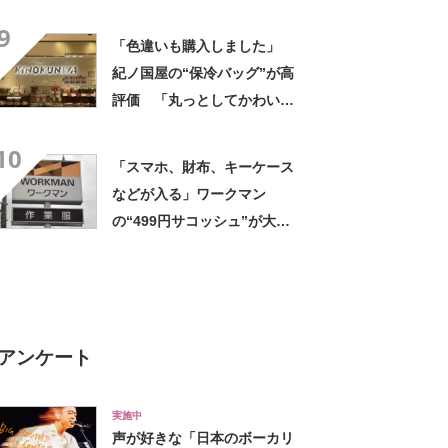
気 「60分電車に揺られ購
9
入」「安くて使い勝手がい
「色違いも購入しました」
い」「2つも買いました」
紀ノ国屋の“保冷バッグ”が高
評価 「丸っとしてかわいい
と職場の人から好評」「折り
10
たたみ傘やペットボトルも
「スマホ、財布、キーケース
楽々入る」
などが入る」ワークマン
の“499円サコッシュ”が大人
気 「60分電車に揺られ購
入」「安くて使い勝手がい
い」「2つも買いました」
アンケート
実施中
声が好きな「日本のボーカリ