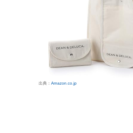
出典：
Amazon.co.jp