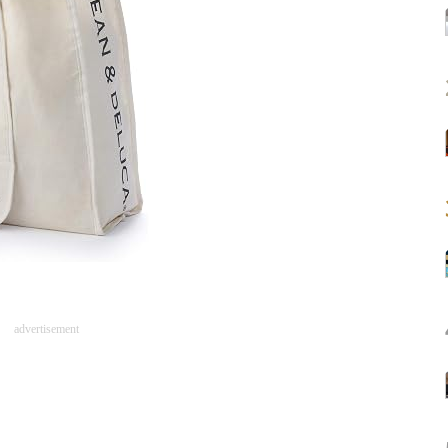
advertisement