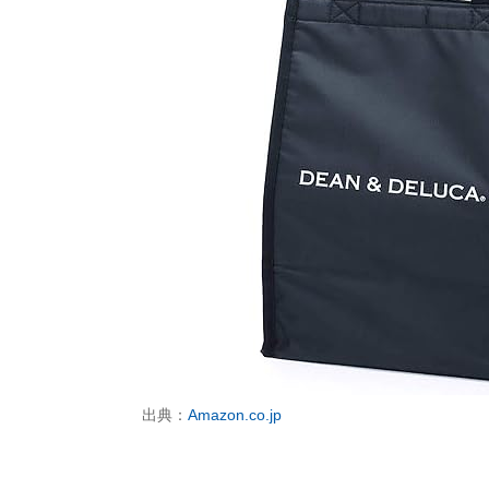
出典：
Amazon.co.jp