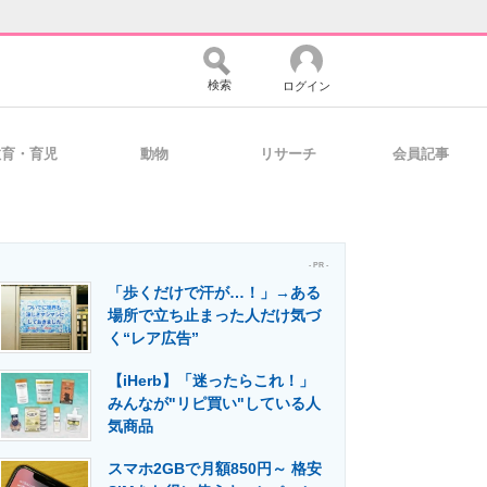
検索
ログイン
教育・育児
動物
リサーチ
会員記事
バイスの未来
好きが集まる 比べて選べる
- PR -
「歩くだけで汗が…！」→ある
コミュニティ
マーケ×ITの今がよく分かる
場所で立ち止まった人だけ気づ
く“レア広告”
【iHerb】「迷ったらこれ！」
・活用を支援
みんなが"リピ買い"している人
気商品
スマホ2GBで月額850円～ 格安