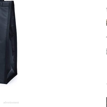
advertisement