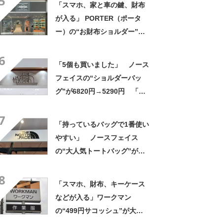
5
「スマホ、家と車の鍵、財布
る」「3つ目です」
が入る」 PORTER（ポータ
ー）の“お財布ショルダー”が
好評！ 「もうこれ以外使えな
6
い」「悩んでないでさっさと
「5個も買いました」 ノース
買えばよかった」の声
フェイスの“ショルダーバッ
グ”が6820円→5290円 「長
財布も入る」「収納力◎」
7
「お出かけにはこれ一択」
「持っているバッグで1番使い
やすい」 ノースフェイス
の“大人気トートバッグ”が
9460円→7004円 「軽くて大
8
容量」「オンもオフも使え
「スマホ、財布、キーケース
る」「3つ目です」
などが入る」ワークマン
の“499円サコッシュ”が大人