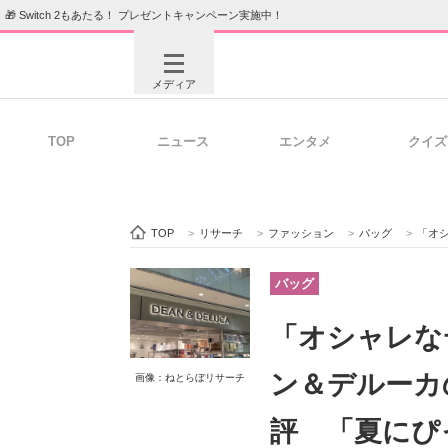
🎁 Switch 2もあたる！ プレゼントキャンペーン実施中！
メディア
TOP
ニュース
エンタメ
クイズ
注目記事を集めた総合ページ
ITの今
TOP
>
リサーチ
>
ファッション
>
バッグ
>
「オシャレ
ビジネスと働き方のヒント
AI活用
バッグ
「オシャレな
ITエンジニア向け専門サイト
企業向けI
ン＆デルーカ
画像：ねとらぼリサーチ
評 「夏にぴ