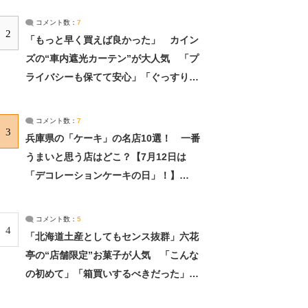
コメント数：
7
2
「もっと早く買えば良かった」 カイン
ズの“車内遮光カーテン”が大人気 「プ
ライバシーも保てて安心」「ぐっすり眠
れました」（2/2） | ライフ ねとらぼリ
サーチ：2ページ目
コメント数：
7
3
兵庫県の「ケーキ」の名店10選！ 一番
うまいと思う店はどこ？【7月12日は
「デコレーションケーキの日」！】
（2/4） | 兵庫県 ねとらぼリサーチ：2ペ
ージ目
コメント数：
5
4
「北海道土産としてもセンス抜群」六花
亭の“店舗限定”お菓子が人気 「こんな
の初めて」「箱買いするべきだった」
（1/2） | 北海道 ねとらぼリサーチ