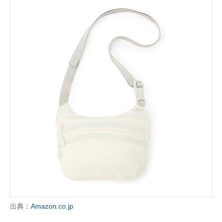
出典：
Amazon.co.jp