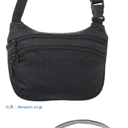
出典：
Amazon.co.jp