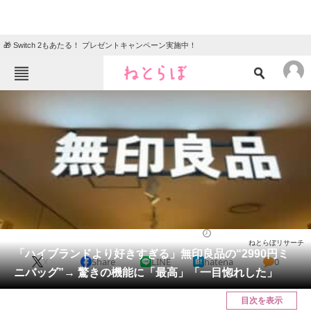
🎁 Switch 2もあたる！ プレゼントキャンペーン実施中！
ねとらぼメニュー
TOP
ニュース
エンタメ
クイズ
グルメ
地域
住まい
教育・育児
動物
リサーチ
バッグ
2026/05/30 20:20（公開）
ねとらぼリサーチ
会員記事
「ハイブランドより好きすぎる」無印良品の“2990円ミ
X
Share
LINE
hatena
0
ニバッグ”→ 驚きの機能に「最高」「一目惚れした」
メディア
目次を表示
注目記事を集めた総合ページ