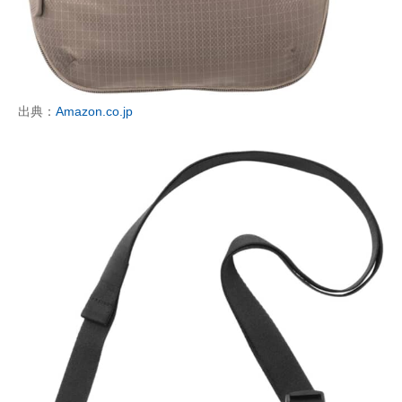
出典：
Amazon.co.jp