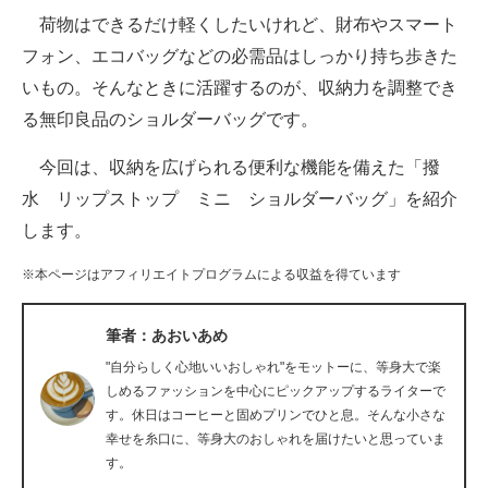
荷物はできるだけ軽くしたいけれど、財布やスマート
ITの今と未来を見通す
フォン、エコバッグなどの必需品はしっかり持ち歩きた
いもの。そんなときに活躍するのが、収納力を調整でき
スマホと通信の最新トレンド
る無印良品のショルダーバッグです。
進化するPCとデバイスの未来
今回は、収納を広げられる便利な機能を備えた「撥
好きが集まる 比べて選べる
水 リップストップ ミニ ショルダーバッグ」を紹介
します。
ビジネスと働き方のヒント
※本ページはアフィリエイトプログラムによる収益を得ています
AI活用のいまが分かる
企業ITのトレンドを詳説
筆者：あおいあめ
"自分らしく心地いいおしゃれ"をモットーに、等身大で楽
経営リーダーのコミュニティ
しめるファッションを中心にピックアップするライターで
す。休日はコーヒーと固めプリンでひと息。そんな小さな
マーケ×ITの今がよく分かる
幸せを糸口に、等身大のおしゃれを届けたいと思っていま
す。
ITエンジニア向け専門サイト