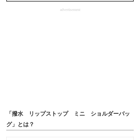
企業向けIT製品の総合サイト
advertisement
IT製品の技術・比較・事例
製造業のIT導入・活用を支援
モノづくり技術者専門サイト
エレクトロニクス専門サイト
電子設計の基本と応用
エネルギーの専門メディア
建設×テクノロジーの最前線
「撥水 リップストップ ミニ ショルダーバッ
ちょっと気になるネットの話題
グ」とは？