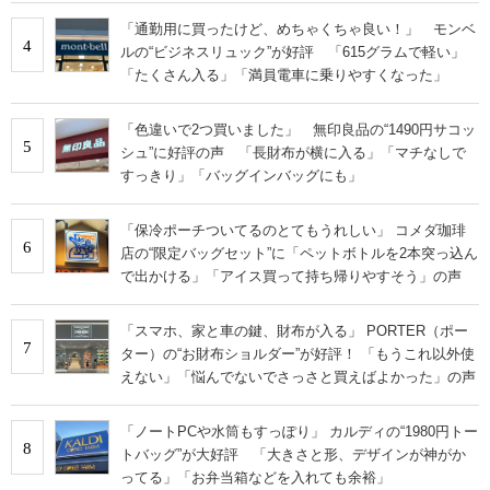
「通勤用に買ったけど、めちゃくちゃ良い！」 モンベ
4
ルの“ビジネスリュック”が好評 「615グラムで軽い」
「たくさん入る」「満員電車に乗りやすくなった」
「色違いで2つ買いました」 無印良品の“1490円サコッ
5
シュ”に好評の声 「長財布が横に入る」「マチなしで
すっきり」「バッグインバッグにも」
「保冷ポーチついてるのとてもうれしい」 コメダ珈琲
6
店の“限定バッグセット”に「ペットボトルを2本突っ込ん
で出かける」「アイス買って持ち帰りやすそう」の声
「スマホ、家と車の鍵、財布が入る」 PORTER（ポー
7
ター）の“お財布ショルダー”が好評！ 「もうこれ以外使
えない」「悩んでないでさっさと買えばよかった」の声
「ノートPCや水筒もすっぽり」 カルディの“1980円トー
8
トバッグ”が大好評 「大きさと形、デザインが神がか
ってる」「お弁当箱などを入れても余裕」