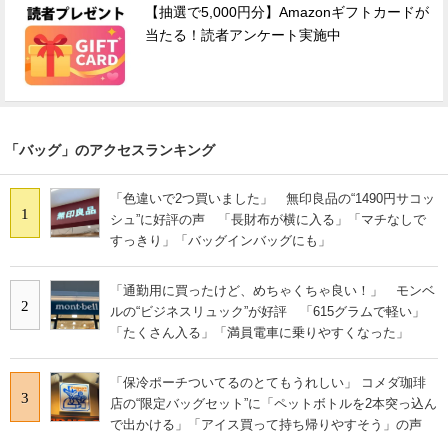
【抽選で5,000円分】Amazonギフトカードが
当たる！読者アンケート実施中
「バッグ」のアクセスランキング
「色違いで2つ買いました」 無印良品の“1490円サコッ
1
シュ”に好評の声 「長財布が横に入る」「マチなしで
すっきり」「バッグインバッグにも」
「通勤用に買ったけど、めちゃくちゃ良い！」 モンベ
2
ルの“ビジネスリュック”が好評 「615グラムで軽い」
「たくさん入る」「満員電車に乗りやすくなった」
「保冷ポーチついてるのとてもうれしい」 コメダ珈琲
3
店の“限定バッグセット”に「ペットボトルを2本突っ込ん
で出かける」「アイス買って持ち帰りやすそう」の声