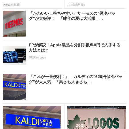
PR(森永乳業)
PR(森永乳業)
「かわいいし持ちやすい」サーモスの“保冷バッ
グ”が大好評！ 「昨年の夏は大活躍」...
FPが解説！Apple製品を分割手数料0円で入手する
方法とは？
PR(Fav-Log)
「これが一番便利！」 カルディの“620円保冷バッ
グ”が大人気 「高さも大きさも...