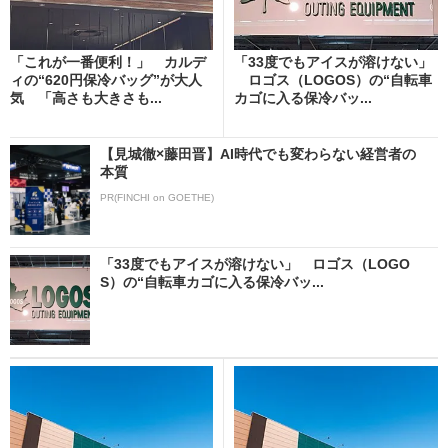
「これが一番便利！」 カルデ
「33度でもアイスが溶けない」
ィの“620円保冷バッグ”が大人
ロゴス（LOGOS）の“自転車
気 「高さも大きさも...
カゴに入る保冷バッ...
【見城徹×藤田晋】AI時代でも変わらない経営者の
本質
PR(FINCHI on GOETHE)
「33度でもアイスが溶けない」 ロゴス（LOGO
S）の“自転車カゴに入る保冷バッ...