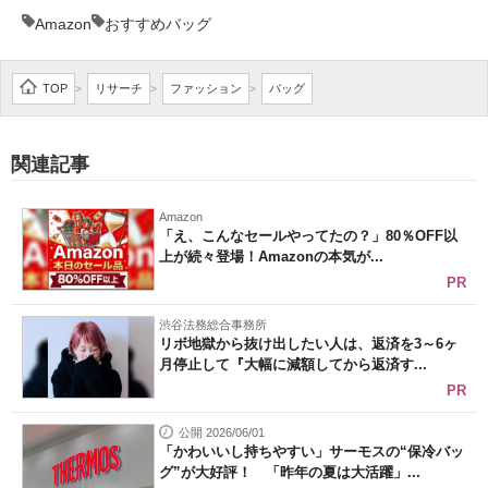
Amazon
おすすめバッグ
企業向けIT製品の総合サイト
IT製品の技術・比較・事例
TOP
リサーチ
ファッション
バッグ
>
>
>
製造業のIT導入・活用を支援
関連記事
モノづくり技術者専門サイト
エレクトロニクス専門サイト
Amazon
「え、こんなセールやってたの？」80％OFF以
上が続々登場！Amazonの本気が...
電子設計の基本と応用
PR
エネルギーの専門メディア
渋谷法務総合事務所
リボ地獄から抜け出したい人は、返済を3～6ヶ
建設×テクノロジーの最前線
月停止して『大幅に減額してから返済す...
PR
ちょっと気になるネットの話題
公開 2026/06/01
「かわいいし持ちやすい」サーモスの“保冷バッ
グ”が大好評！ 「昨年の夏は大活躍」...