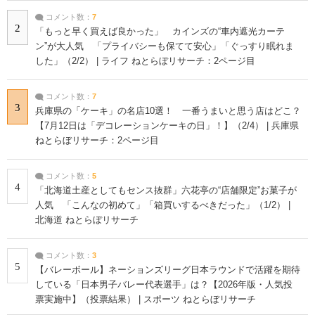
コメント数：
7
2
「もっと早く買えば良かった」 カインズの“車内遮光カーテ
ン”が大人気 「プライバシーも保てて安心」「ぐっすり眠れま
した」（2/2） | ライフ ねとらぼリサーチ：2ページ目
コメント数：
7
3
兵庫県の「ケーキ」の名店10選！ 一番うまいと思う店はどこ？
【7月12日は「デコレーションケーキの日」！】（2/4） | 兵庫県
ねとらぼリサーチ：2ページ目
コメント数：
5
4
「北海道土産としてもセンス抜群」六花亭の“店舗限定”お菓子が
人気 「こんなの初めて」「箱買いするべきだった」（1/2） |
北海道 ねとらぼリサーチ
コメント数：
3
5
【バレーボール】ネーションズリーグ日本ラウンドで活躍を期待
している「日本男子バレー代表選手」は？【2026年版・人気投
票実施中】（投票結果） | スポーツ ねとらぼリサーチ