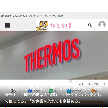
🎁 Switch 2もあたる！ プレゼントキャンペーン実施中！
ねとらぼメニュー
TOP
ニュース
エンタメ
クイズ
グルメ
地域
住まい
教育・育児
動物
リサーチ
バッグ
2026/06/01 21:35（公開）
画像：ねとらぼリサーチ
会員記事
「かわいいし持ちやすい」サーモスの“保冷バッグ”が大
X
Share
LINE
hatena
0
好評！ 「昨年の夏は大活躍」「バックインバックとし
メディア
て使ってる」「お弁当を入れても余裕ある」
注目記事を集めた総合ページ