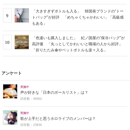
「大きすぎずボトルも入る」 韓国発ブランドの“トー
9
トバッグ”が好評 「めちゃくちゃかわいい」「高級感
もある」
「色違いも購入しました」 紀ノ国屋の“保冷バッグ”が
10
高評価 「丸っとしてかわいいと職場の人から好評」
「折りたたみ傘やペットボトルも楽々入る」
アンケート
実施中
声が好きな「日本のボーカリスト」は？
回答数：49450
実施中
歌が上手だと思うホロライブのメンバーは？
回答数：23836