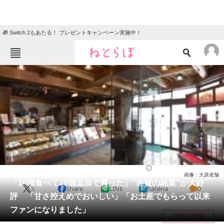
🎁 Switch 2もあたる！ プレゼントキャンペーン実施中！
ねとらぼメニュー
TOP
ニュース
エンタメ
クイズ
グルメ
地域
住まい
教育・育児
動物
リサーチ
グルメ
2026/06/01 16:30（公開）
画像：大原老舗
会員記事
「10個食べて20個追加で買った」“佐賀の銘菓”が大好
X
Share
LINE
hatena
0
評 「甘さ控えめでおいしい」「お土産でもらって以来
メディア
ファンになりました」
目次を表示
注目記事を集めた総合ページ