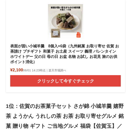
表面が固い小城羊羹 8個入×6袋（九州銘菓 お取り寄せ 佐賀 お
茶請け プチギフト 和菓子 お土産 スイーツ 義理 バレンタイン
ホワイトデー 父の日 母の日 お盆 名物 お試し お花見 旅のお供
ポイント消化）
¥2,100
06/01 14:23時点｜楽天市場調べ
クリックして今すぐチェック
1位：佐賀のお茶菓子セット さが錦 小城羊羹 嬉野
茶 ようかん うれしの茶 お茶 お取り寄せグルメ 銘
菓 贈り物 ギフト ご当地グルメ 福袋【佐賀玉】／