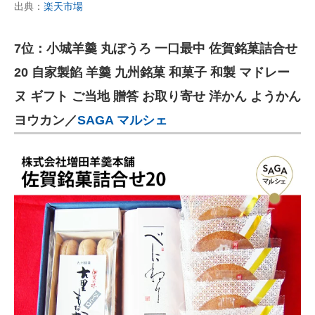
出典：
楽天市場
7位：小城羊羹 丸ぼうろ 一口最中 佐賀銘菓詰合せ
20 自家製餡 羊羹 九州銘菓 和菓子 和製 マドレー
ヌ ギフト ご当地 贈答 お取り寄せ 洋かん ようかん
ヨウカン／
SAGA マルシェ