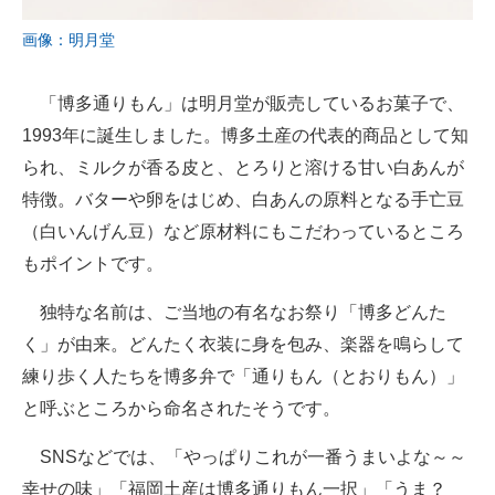
画像：明月堂
「博多通りもん」は明月堂が販売しているお菓子で、
1993年に誕生しました。博多土産の代表的商品として知
られ、ミルクが香る皮と、とろりと溶ける甘い白あんが
特徴。バターや卵をはじめ、白あんの原料となる手亡豆
（白いんげん豆）など原材料にもこだわっているところ
もポイントです。
独特な名前は、ご当地の有名なお祭り「博多どんた
く」が由来。どんたく衣装に身を包み、楽器を鳴らして
練り歩く人たちを博多弁で「通りもん（とおりもん）」
と呼ぶところから命名されたそうです。
SNSなどでは、「やっぱりこれが一番うまいよな～～
幸せの味」「福岡土産は博多通りもん一択」「うま？