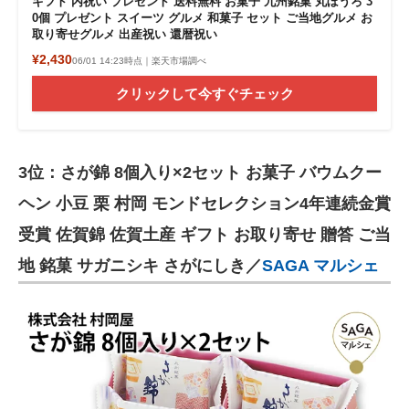
ギフト 内祝い プレゼント 送料無料 お菓子 九州銘菓 丸ぼうろ 3
0個 プレゼント スイーツ グルメ 和菓子 セット ご当地グルメ お
取り寄せグルメ 出産祝い 還暦祝い
¥2,430
06/01 14:23時点｜楽天市場調べ
クリックして今すぐチェック
3位：さが錦 8個入り×2セット お菓子 バウムクー
ヘン 小豆 栗 村岡 モンドセレクション4年連続金賞
受賞 佐賀錦 佐賀土産 ギフト お取り寄せ 贈答 ご当
地 銘菓 サガニシキ さがにしき／
SAGA マルシェ