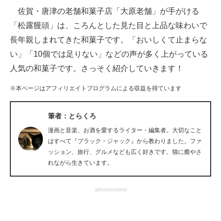
佐賀・唐津の老舗和菓子店「大原老舗」が手がける
ITの今と未来を見通す
「松露饅頭」は、ころんとした見た目と上品な味わいで
長年親しまれてきた和菓子です。「おいしくて止まらな
スマホと通信の最新トレンド
い」「10個では足りない」などの声が多く上がっている
進化するPCとデバイスの未来
人気の和菓子です。さっそく紹介していきます！
好きが集まる 比べて選べる
※本ページはアフィリエイトプログラムによる収益を得ています
ビジネスと働き方のヒント
筆者：とらくろ
AI活用のいまが分かる
漫画と音楽、お酒を愛するライター・編集者。大切なこと
はすべて『ブラック・ジャック』から教わりました。ファ
企業ITのトレンドを詳説
ッション、旅行、グルメなども広く好きです。猫に癒やさ
れながら生きています。
経営リーダーのコミュニティ
advertisement
マーケ×ITの今がよく分かる
ITエンジニア向け専門サイト