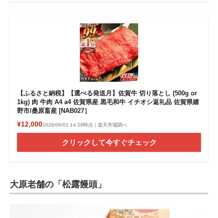
【ふるさと納税】【選べる発送月】佐賀牛 切り落とし (500g or
1kg) 肉 牛肉 A4 a4 佐賀県産 黒毛和牛 イチオシ返礼品 佐賀県嬉
野市/桑原畜産 [NAB027］
¥12,000
2026/06/01 14:29時点｜楽天市場調べ
クリックして今すぐチェック
大原老舗の「松露饅頭」