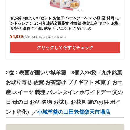
さが錦 8個入り×2セット お菓子 バウムクーヘン 小豆 栗 村岡 モ
ンドセレクション4年連続金賞受賞 佐賀錦 佐賀土産 ギフト お取
り寄せ 贈答 ご当地 銘菓 サガニシキ さがにしき
¥4,039
06/01 14:23時点｜楽天市場調べ
クリックして今すぐチェック
2位：表面が固い小城羊羹 8個入×6袋（九州銘菓
お取り寄せ 佐賀 お茶請け プチギフト 和菓子 お土
産 スイーツ 義理 バレンタイン ホワイトデー 父の
日 母の日 お盆 名物 お試し お花見 旅のお供 ポイ
ント消化）／
小城羊羹の山田老舗楽天市場店