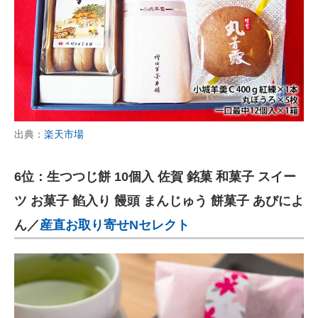
出典：
楽天市場
6位：生つつじ餅 10個入 佐賀 銘菓 和菓子 スイー
ツ お菓子 餡入り 饅頭 まんじゅう 餅菓子 あびによ
ん／
産直お取り寄せNセレクト