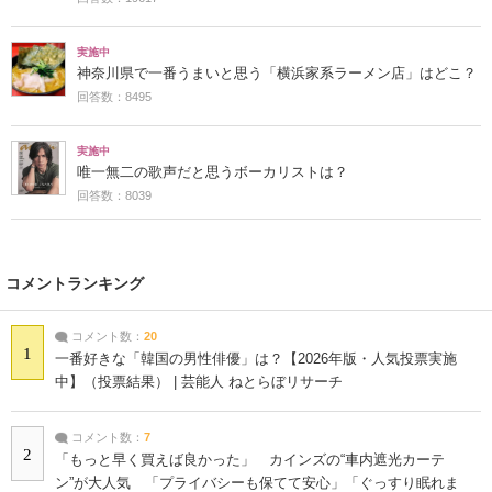
実施中
神奈川県で一番うまいと思う「横浜家系ラーメン店」はどこ？
回答数：8495
実施中
唯一無二の歌声だと思うボーカリストは？
回答数：8039
コメントランキング
コメント数：
20
1
一番好きな「韓国の男性俳優」は？【2026年版・人気投票実施
中】（投票結果） | 芸能人 ねとらぼリサーチ
コメント数：
7
2
「もっと早く買えば良かった」 カインズの“車内遮光カーテ
ン”が大人気 「プライバシーも保てて安心」「ぐっすり眠れま