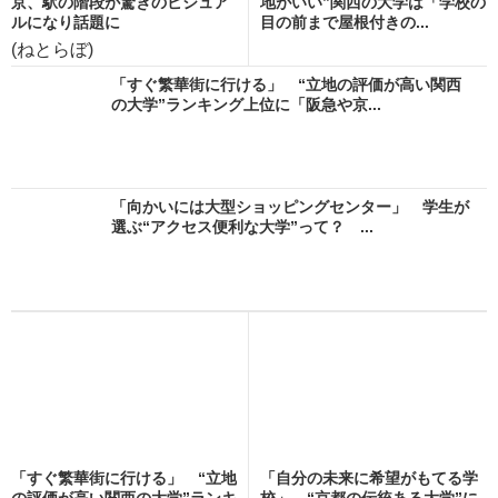
京、駅の階段が驚きのビジュア
地がいい”関西の大学は「学校の
ルになり話題に
目の前まで屋根付きの...
(ねとらぼ)
「すぐ繁華街に行ける」 “立地の評価が高い関西
の大学”ランキング上位に「阪急や京...
「向かいには大型ショッピングセンター」 学生が
選ぶ“アクセス便利な大学”って？ ...
「すぐ繁華街に行ける」 “立地
「自分の未来に希望がもてる学
の評価が高い関西の大学”ランキ
校」 “京都の伝統ある大学”に