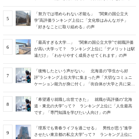
ている」
「努力では埋められない才能も」 “関東の国公立大
5
学”高評価ランキング上位に「文化祭はみんなガチ」
「好きなことに取り組める」の声
「最高すぎる大学…」 “関東の国公立大学”で就職評価
6
が高い大学って？ ランキング上位に「デメリットは駅
遠だけ」「わかりやすく成長させてくれます」の声
「後悔したという声がない」 北海道の“学生から好
7
評”ランキング上位大学に集まった声「大切なコミュニ
ケーション能力が身に付く」「街自体が大学と共に栄え
ている」
「希望通り就職し出世できた」 就職が高評価の“北海
8
道・東北の大学”って？ ランキング上位に「人生最高
です」「専門知識を学びたい人向け」の声
「理系でも青春ライフを過ごせる」 男性が思う“進学
9
させたい東京都の私立大学”って？ ランキング上位に