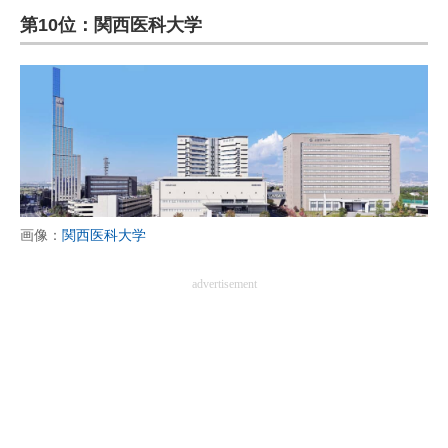
第10位：関西医科大学
ITの今と未来を見通す
スマホと通信の最新トレンド
進化するPCとデバイスの未来
好きが集まる 比べて選べる
ビジネスと働き方のヒント
画像：
関西医科大学
AI活用のいまが分かる
advertisement
企業ITのトレンドを詳説
経営リーダーのコミュニティ
マーケ×ITの今がよく分かる
ITエンジニア向け専門サイト