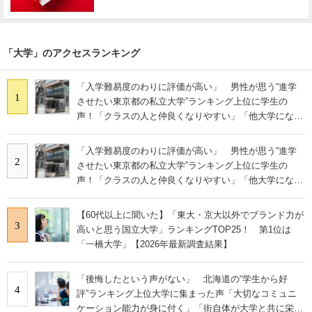
「大学」のアクセスランキング
「入学難易度のわりに評価が高い」 男性が思う“進学
1
させたい東京都の私立大学”ランキング上位に学生の
声！「クラスの人と仲良くなりやすい」「他大学にない
学科も」
「入学難易度のわりに評価が高い」 男性が思う“進学
2
させたい東京都の私立大学”ランキング上位に学生の
声！「クラスの人と仲良くなりやすい」「他大学にない
学科も」
【60代以上に聞いた】「東大・京大以外でブランド力が
3
高いと思う国立大学」ランキングTOP25！ 第1位は
「一橋大学」【2026年最新調査結果】
「後悔したという声がない」 北海道の“学生から好
4
評”ランキング上位大学に集まった声「大切なコミュニ
ケーション能力が身に付く」「街自体が大学と共に栄え