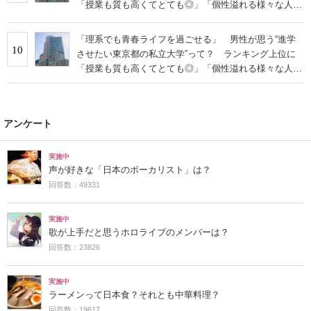
「授業も質も高くてとても◎」「個性溢れる様々な人間
と仲間になれる」の声
「理系でも青春ライフを過ごせる」 男性が思う“進学
10
させたい東京都の私立大学”って？ ランキング上位に
「授業も質も高くてとても◎」「個性溢れる様々な人間
と仲間になれる」の声
アンケート
実施中
声が好きな「日本のボーカリスト」は？
回答数：49331
実施中
歌が上手だと思うホロライブのメンバーは？
回答数：23826
実施中
ラーメンって日本食？それとも中華料理？
回答数：19617