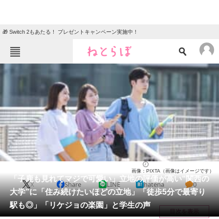
🎁 Switch 2もあたる！ プレゼントキャンペーン実施中！
ねとらぼメニュー
TOP
ニュース
エンタメ
クイズ
グルメ
地域
住まい
教育・育児
動物
リサーチ
大学
2026/06/02 12:20（公開）
画像：PIXTA（画像はイメージです）
会員記事
「子鹿も見れてマジで可愛い」立地の評価が高い“関西の
X
Share
LINE
hatena
0
大学”に「住み続けたいほどの立地」「徒歩5分で最寄り
メディア
駅も◎」「リケジョの楽園」と学生の声
目次を表示
注目記事を集めた総合ページ