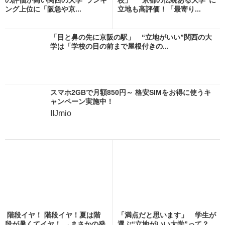
ング上位に「阪急や京...
立地も高評価！「最寄り...
「目と鼻の先に京阪の駅」 “立地がいい”関西の大
学は「学校の目の前まで屋根付きの...
スマホ2GBで月額850円～ 格安SIMをお得に使うキ
ャンペーン実施中！
IIJmio
階段イヤ！ 階段イヤ！夏は階
「満点だと思います」 学生が
段が暑くてイヤ！ →まさかの発
選ぶ“立地がいい大学”って？