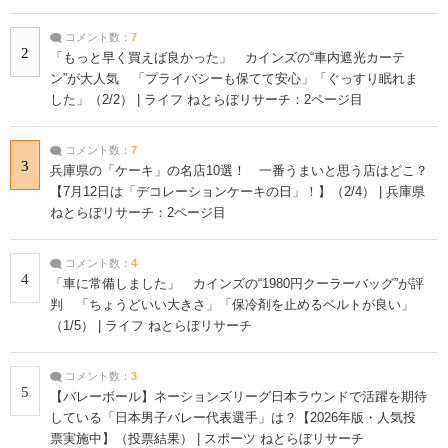
コメント数：
7
2
「もっと早く買えば良かった」 カインズの“車内遮光カーテ
ン”が大人気 「プライバシーも保てて安心」「ぐっすり眠れま
した」（2/2） | ライフ ねとらぼリサーチ：2ページ目
コメント数：
7
3
兵庫県の「ケーキ」の名店10選！ 一番うまいと思う店はどこ？
【7月12日は「デコレーションケーキの日」！】（2/4） | 兵庫県
ねとらぼリサーチ：2ページ目
コメント数：
4
4
「車に常備しました」 カインズの“1980円クーラーバッグ”が評
判 「ちょうどいい大きさ」「保冷剤を止めるベルトが良い」
（1/5） | ライフ ねとらぼリサーチ
コメント数：
3
5
【バレーボール】ネーションズリーグ日本ラウンドで活躍を期待
している「日本男子バレー代表選手」は？【2026年版・人気投
票実施中】（投票結果） | スポーツ ねとらぼリサーチ