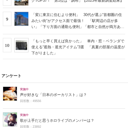
グTOP37！ 第1位は「調布」【2023年最新調査結果】
「変に東京に住むより便利」 30代が選ぶ“首都圏の住
9
みたい街”がアクセス面で最強！ 「駅周辺の店が多
い」「下り方面の通勤も便利」「都市と自然が両方ある
街」などの声
「もっと早く買えば良かった」 車内・窓・ベランダで
10
使える“遮熱・遮光アイテム”3選 「真夏の部屋の温度が
下がりました」
アンケート
実施中
声が好きな「日本のボーカリスト」は？
回答数：49556
実施中
歌が上手だと思うホロライブのメンバーは？
回答数：23892