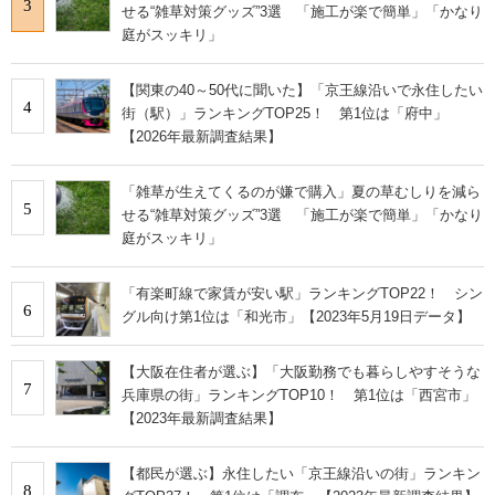
3
せる“雑草対策グッズ”3選 「施工が楽で簡単」「かなり
庭がスッキリ」
【関東の40～50代に聞いた】「京王線沿いで永住したい
4
街（駅）」ランキングTOP25！ 第1位は「府中」
【2026年最新調査結果】
「雑草が生えてくるのが嫌で購入」夏の草むしりを減ら
5
せる“雑草対策グッズ”3選 「施工が楽で簡単」「かなり
庭がスッキリ」
「有楽町線で家賃が安い駅」ランキングTOP22！ シン
6
グル向け第1位は「和光市」【2023年5月19日データ】
【大阪在住者が選ぶ】「大阪勤務でも暮らしやすそうな
7
兵庫県の街」ランキングTOP10！ 第1位は「西宮市」
【2023年最新調査結果】
【都民が選ぶ】永住したい「京王線沿いの街」ランキン
8