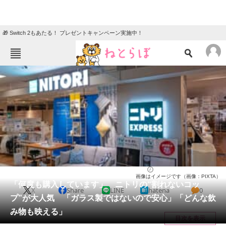
🎁 Switch 2もあたる！ プレゼントキャンペーン実施中！
ねとらぼメニュー
TOP
ニュース
エンタメ
クイズ
グルメ
地域
住まい
教育・育児
動物
リサーチ
住まい
2026/06/01 21:30（公開）
画像はイメージです（画像：PIXTA）
会員記事
「何度も購入しています」 ニトリの“割れないコッ
X
Share
LINE
hatena
0
プ”が大人気 「ガラス製ではないので安心」「どんな飲
メディア
み物も映える」
目次を表示
注目記事を集めた総合ページ