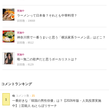
実施中
ラーメンって日本食？それとも中華料理？
回答数：19668
実施中
神奈川県で一番うまいと思う「横浜家系ラーメン店」はどこ？
回答数：8512
実施中
唯一無二の歌声だと思うボーカリストは？
回答数：8129
コメントランキング
コメント数：
21
1
一番好きな「韓国の男性俳優」は？【2026年版・人気投票実施
中】 | 芸能人 ねとらぼリサーチ