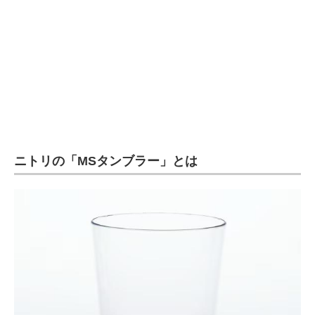
企業向けIT製品の総合サイト
IT製品の技術・比較・事例
製造業のIT導入・活用を支援
モノづくり技術者専門サイト
エレクトロニクス専門サイト
ニトリの「MSタンブラー」とは
電子設計の基本と応用
エネルギーの専門メディア
建設×テクノロジーの最前線
ちょっと気になるネットの話題