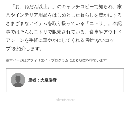
「お、ねだん以上。」のキャッチコピーで知られ、家
ITの今と未来を見通す
具やインテリア用品をはじめとした暮らしを豊かにする
さまざまなアイテムを取り扱っている「ニトリ」。本記
スマホと通信の最新トレンド
事ではそんなニトリで販売されている、食卓やアウトド
進化するPCとデバイスの未来
アシーンを手軽に華やかにしてくれる“割れないコッ
プ”を紹介します。
好きが集まる 比べて選べる
※本ページはアフィリエイトプログラムによる収益を得ています
ビジネスと働き方のヒント
AI活用のいまが分かる
筆者：大泉勝彦
企業ITのトレンドを詳説
経営リーダーのコミュニティ
advertisement
マーケ×ITの今がよく分かる
ITエンジニア向け専門サイト