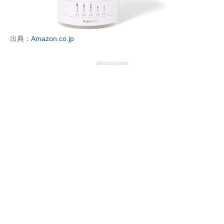
企業向けIT製品の総合サイト
IT製品の技術・比較・事例
出典：
Amazon.co.jp
製造業のIT導入・活用を支援
advertisement
モノづくり技術者専門サイト
エレクトロニクス専門サイト
電子設計の基本と応用
エネルギーの専門メディア
建設×テクノロジーの最前線
ちょっと気になるネットの話題