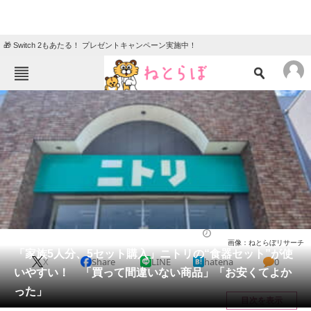
🎁 Switch 2もあたる！ プレゼントキャンペーン実施中！
ねとらぼメニュー
TOP
ニュース
エンタメ
クイズ
グルメ
地域
住まい
教育・育児
動物
リサーチ
ライフ
2026/06/02 14:10（公開）
画像：ねとらぼリサーチ
会員記事
「家族5人分、5セット購入」ニトリの“食器セット”が使
X
Share
LINE
hatena
0
いやすい！ 「買って間違いない商品」「お安くてよか
メディア
った」
目次を表示
注目記事を集めた総合ページ