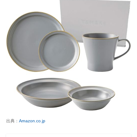
出典：
Amazon.co.jp