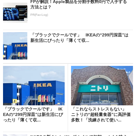
FPが解説！Apple製品を分割手数料0円で入手する
方法とは？
PR(Fav-Log)
「ブラックでクールです」 IKEAの“299円深皿”は
新生活にぴったり「薄くて収...
「ブラックでクールです」 IK
「これならストレスもない」
EAの“299円深皿”は新生活にぴ
ニトリの“超軽量食器”に高評価
ったり「薄くて収...
多数！「洗練されて使い...