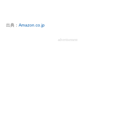
出典：
Amazon.co.jp
advertisement