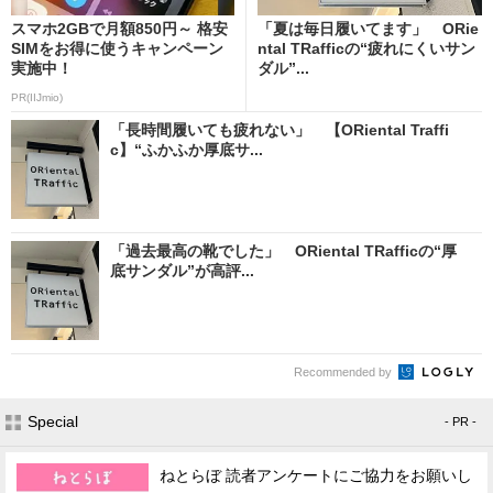
スマホ2GBで月額850円～ 格安
「夏は毎日履いてます」 ORie
SIMをお得に使うキャンペーン
ntal TRafficの“疲れにくいサン
実施中！
ダル”...
PR(IIJmio)
「長時間履いても疲れない」 【ORiental Traffi
c】“ふかふか厚底サ...
「過去最高の靴でした」 ORiental TRafficの“厚
底サンダル”が高評...
Recommended by
Special
- PR -
ねとらぼ 読者アンケートにご協力をお願いし