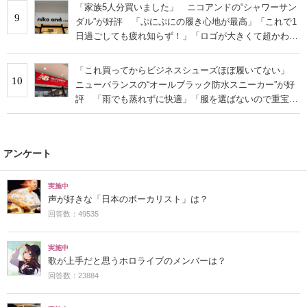
「家族5人分買いました」 ニコアンドの“シャワーサン
9
ダル”が好評 「ぷにぷにの履き心地が最高」「これで1
日過ごしても疲れ知らず！」「ロゴが大きくて超かわい
い」の声
「これ買ってからビジネスシューズほぼ履いてない」
10
ニューバランスの“オールブラック防水スニーカー”が好
評 「雨でも蒸れずに快適」「服を選ばないので重宝」
などの声
アンケート
実施中
声が好きな「日本のボーカリスト」は？
回答数：49535
実施中
歌が上手だと思うホロライブのメンバーは？
回答数：23884