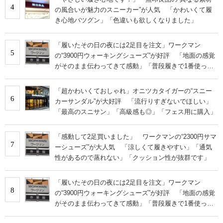
4
の風合いが魅力のスニーカー”が人気 「かわいくて履
き心地バツグン」「色違いも欲しくなりました」
「履いたその日の夜には2足目を注文」ワークマン
5
の“3900円ウォーキングシューズ”が好評 「地面の感覚
がそのまま伝わってきて感動」「普段履きで1番使って
います」
「超かわいくておしゃれ」オニツカタイガーの“スニー
6
カーサンダル”が大好評 「流行りすぎないでほしい」
「最高のスニサン」「高級感も◎」「フェス用に購入」
「感動して2足買いました」 ワークマンの“2300円サマ
7
ーシューズ”が大人気 「涼しくて履きやすい」「通気
性があるので蒸れない」「クッション性が抜群です」
「履いたその日の夜には2足目を注文」ワークマン
8
の“3900円ウォーキングシューズ”が好評 「地面の感覚
がそのまま伝わってきて感動」「普段履きで1番使って
います」