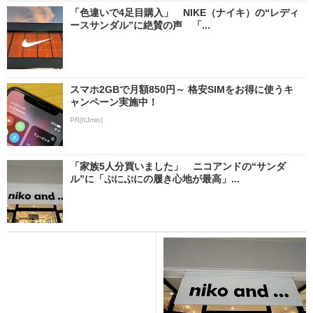
「色違いで4足目購入」 NIKE（ナイキ）の“レディ
ースサンダル”に絶賛の声 「...
スマホ2GBで月額850円～ 格安SIMをお得に使うキ
ャンペーン実施中！
PR(IIJmio)
「家族5人分買いました」 ニコアンドの“サンダ
ル”に「ぷにぷにの履き心地が最高」...