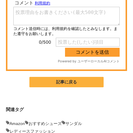
ITの今と未来を見通す
スマホと通信の最新トレンド
進化するPCとデバイスの未来
好きが集まる 比べて選べる
ビジネスと働き方のヒント
AI活用のいまが分かる
記事に戻る
企業ITのトレンドを詳説
経営リーダーのコミュニティ
関連タグ
マーケ×ITの今がよく分かる
Amazon
おすすめシューズ
サンダル
ITエンジニア向け専門サイト
レディースファッション