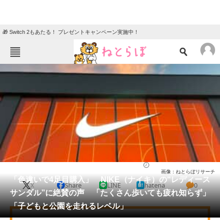
🎁 Switch 2もあたる！ プレゼントキャンペーン実施中！
ねとらぼメニュー
TOP
ニュース
エンタメ
クイズ
グルメ
地域
住まい
教育・育児
動物
リサーチ
シューズ
2026/06/02 18:00（公開）
画像：ねとらぼリサーチ
会員記事
「色違いで4足目購入」 NIKE（ナイキ）の“レディース
X
Share
LINE
hatena
0
サンダル”に絶賛の声 「たくさん歩いても疲れ知らず」
メディア
「子どもと公園を走れるレベル」
注目記事を集めた総合ページ