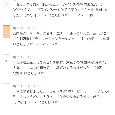
2
「もっと早く買えば良かった」 カインズの“車内遮光カーテ
ン”が大人気 「プライバシーも保てて安心」「ぐっすり眠れま
した」（2/2） | ライフ ねとらぼリサーチ：2ページ目
コメント数：
7
3
兵庫県の「ケーキ」の名店10選！ 一番うまいと思う店はどこ？
【7月12日は「デコレーションケーキの日」！】（2/4） | 兵庫県
ねとらぼリサーチ：2ページ目
コメント数：
5
4
「北海道土産としてもセンス抜群」六花亭の“店舗限定”お菓子が
人気 「こんなの初めて」「箱買いするべきだった」（1/2） |
北海道 ねとらぼリサーチ
コメント数：
4
5
「車に常備しました」 カインズの“1980円クーラーバッグ”が評
判 「ちょうどいい大きさ」「保冷剤を止めるベルトが良い」
（1/5） | ライフ ねとらぼリサーチ