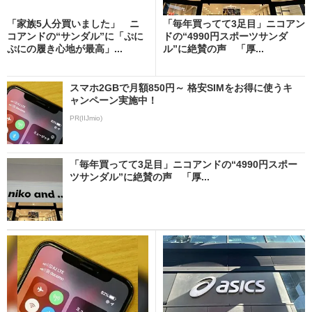
「家族5人分買いました」 ニ
「毎年買ってて3足目」ニコアン
コアンドの“サンダル”に「ぷに
ドの“4990円スポーツサンダ
ぷにの履き心地が最高」...
ル”に絶賛の声 「厚...
スマホ2GBで月額850円～ 格安SIMをお得に使うキ
ャンペーン実施中！
PR(IIJmio)
「毎年買ってて3足目」ニコアンドの“4990円スポー
ツサンダル”に絶賛の声 「厚...