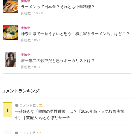
実施中
ラーメンって日本食？それとも中華料理？
回答数：19660
実施中
神奈川県で一番うまいと思う「横浜家系ラーメン店」はどこ？
回答数：8509
実施中
唯一無二の歌声だと思うボーカリストは？
回答数：8108
コメントランキング
コメント数：
21
1
一番好きな「韓国の男性俳優」は？【2026年版・人気投票実施
中】 | 芸能人 ねとらぼリサーチ
コメント数：
7