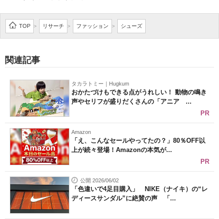
企業向けIT製品の総合サイト
TOP
リサーチ
ファッション
シューズ
>
>
>
IT製品の技術・比較・事例
製造業のIT導入・活用を支援
関連記事
モノづくり技術者専門サイト
タカラトミー｜Hugkum
おかたづけもできる点がうれしい！ 動物の鳴き
エレクトロニクス専門サイト
声やセリフが盛りだくさんの「アニア ...
PR
電子設計の基本と応用
Amazon
エネルギーの専門メディア
「え、こんなセールやってたの？」80％OFF以
上が続々登場！Amazonの本気が...
建設×テクノロジーの最前線
PR
ちょっと気になるネットの話題
公開 2026/06/02
「色違いで4足目購入」 NIKE（ナイキ）の“レ
ディースサンダル”に絶賛の声 「...