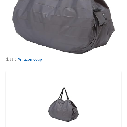
出典：
Amazon.co.jp