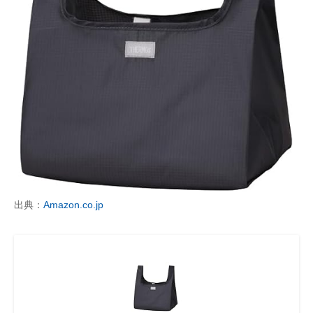
出典：
Amazon.co.jp