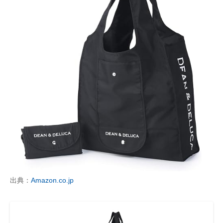
出典：
Amazon.co.jp