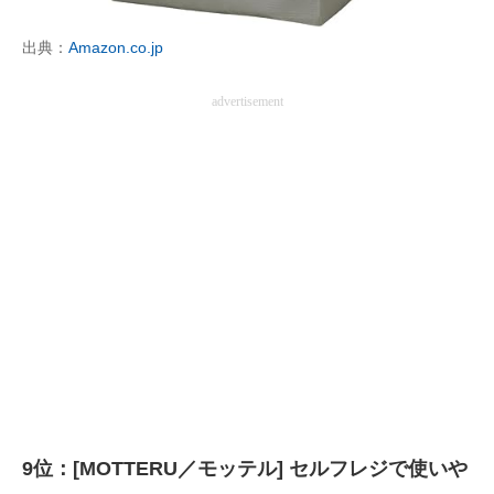
企業向けIT製品の総合サイト
出典：
Amazon.co.jp
IT製品の技術・比較・事例
advertisement
製造業のIT導入・活用を支援
モノづくり技術者専門サイト
エレクトロニクス専門サイト
電子設計の基本と応用
エネルギーの専門メディア
建設×テクノロジーの最前線
ちょっと気になるネットの話題
9位：[MOTTERU／モッテル] セルフレジで使いや