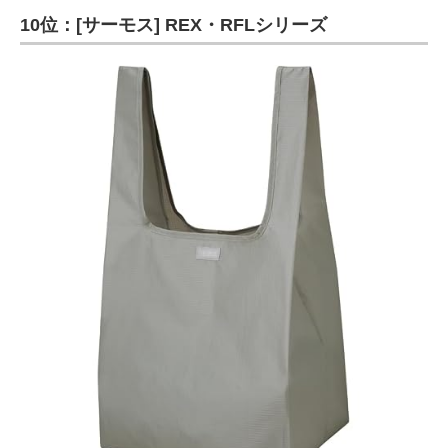
10位：[サーモス] REX・RFLシリーズ
ITの今と未来を見通す
スマホと通信の最新トレンド
進化するPCとデバイスの未来
好きが集まる 比べて選べる
ビジネスと働き方のヒント
AI活用のいまが分かる
企業ITのトレンドを詳説
経営リーダーのコミュニティ
マーケ×ITの今がよく分かる
ITエンジニア向け専門サイト