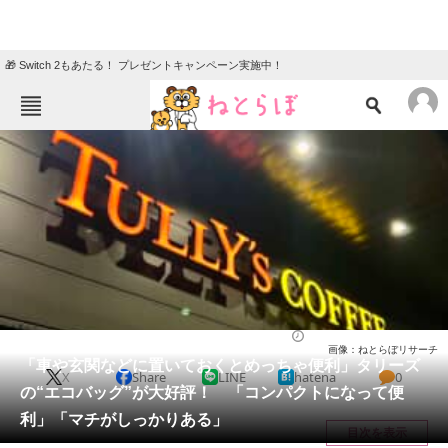
🎁 Switch 2もあたる！ プレゼントキャンペーン実施中！
ねとらぼメニュー
TOP
ニュース
エンタメ
クイズ
グルメ
地域
住まい
教育・育児
動物
リサーチ
バッグ
2026/06/02 15:50（公開）
画像：ねとらぼリサーチ
会員記事
「車や玄関などに置いておくとめっちゃ便利」タリーズ
X
Share
LINE
hatena
0
の“エコバッグ”が大好評！ 「コンパクトになって便
メディア
利」「マチがしっかりある」
目次を表示
注目記事を集めた総合ページ